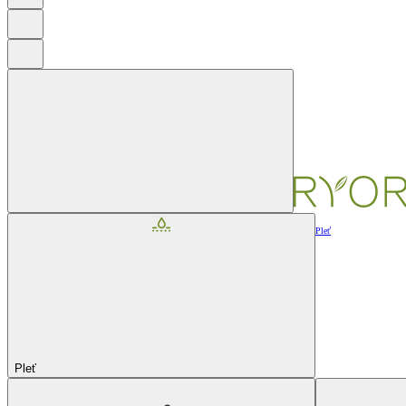
Pleť
Pleť