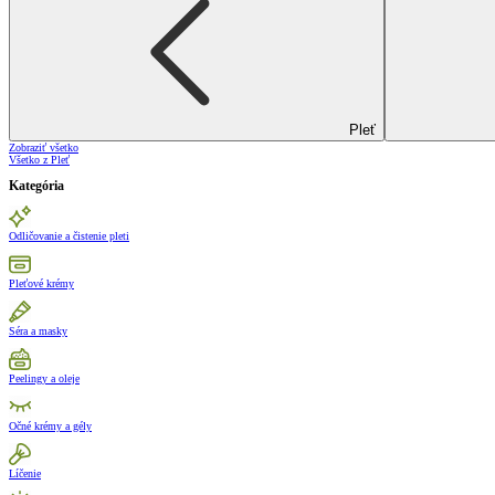
Pleť
Zobraziť všetko
Všetko z Pleť
Kategória
Odličovanie a čistenie pleti
Pleťové krémy
Séra a masky
Peelingy a oleje
Očné krémy a gély
Líčenie