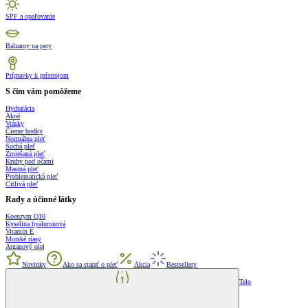
SPF a opaľovanie
Balzamy na pery
Prípravky k prístrojom
S čím vám pomôžeme
Hydratácia
Akné
Vrásky
Čierne bodky
Normálna pleť
Suchá pleť
Zmiešaná pleť
Kruhy pod očami
Mastná pleť
Problematická pleť
Citlivá pleť
Rady a účinné látky
Koenzym Q10
Kyselina hyaluronová
Vitamin E
Morské riasy
Arganový olej
Novinky
Ako sa starať o pleť
Akcia
Bestsellery
Telo