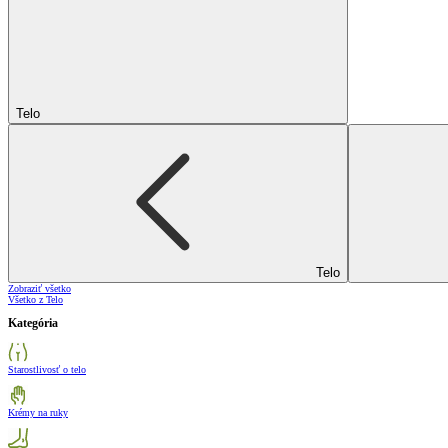
Telo
Telo
Zobraziť všetko
Všetko z Telo
Kategória
Starostlivosť o telo
Krémy na ruky