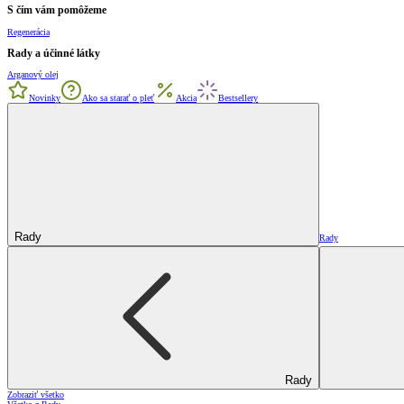
S čím vám pomôžeme
Regenerácia
Rady a účinné látky
Arganový olej
Novinky
Ako sa starať o pleť
Akcia
Bestsellery
Rady
Rady
Rady
Zobraziť všetko