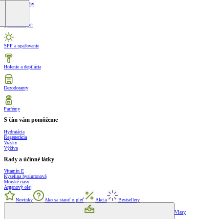
Krémy na nohy
Sprcha a kúpeľ
SPF a opaľovanie
Holenie a depilácia
Dezodoranty
Parfémy
S čím vám pomôžeme
Hydratácia
Regenerácia
Vrásky
Výživa
Rady a účinné látky
Vitamín E
Kyselina hyaluronová
Morské riasy
Arganový olej
Novinky
Ako sa starať o pleť
Akcia
Bestsellery
Vlasy