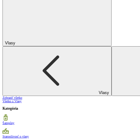
Vlasy
Vlasy
Zobraziť všetko
Všetko z Vlasy
Kategória
Šampóny
Starostlivosť o vlasy