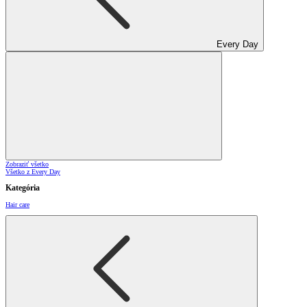
Every Day
Zobraziť všetko
Všetko z Every Day
Kategória
Hair care