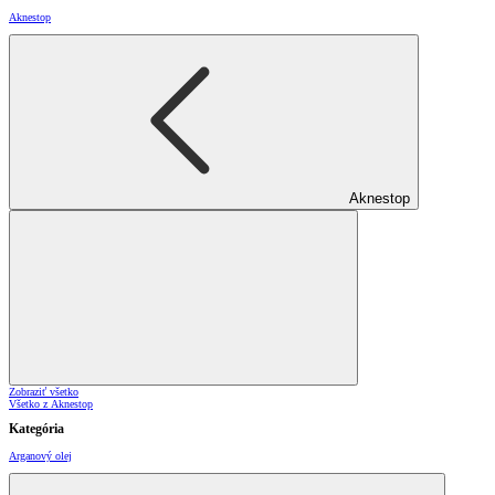
Aknestop
Aknestop
Zobraziť všetko
Všetko z Aknestop
Kategória
Arganový olej