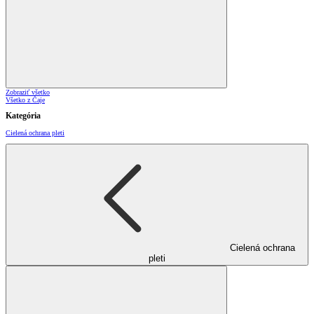
Zobraziť všetko
Všetko z Čaje
Kategória
Cielená ochrana pleti
Cielená ochrana
pleti