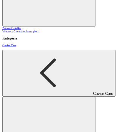
Zobraziť všetko
Všetko z Cielená ochrana pleti
Kategória
Caviar Care
Caviar Care