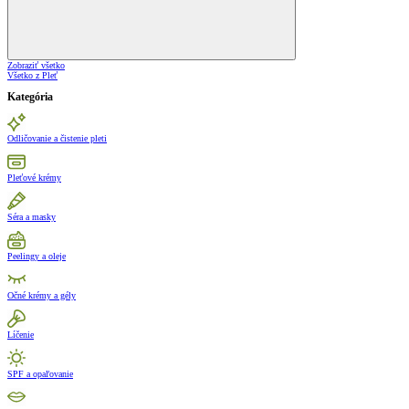
Zobraziť všetko
Všetko z Pleť
Kategória
Odličovanie a čistenie pleti
Pleťové krémy
Séra a masky
Peelingy a oleje
Očné krémy a gély
Líčenie
SPF a opaľovanie