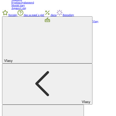
Kyselina hyaluronová
Morské riasy
Arganový olej
Novinky
Ako sa starať o pleť
Akcia
Bestsellery
Vlasy
Vlasy
Vlasy