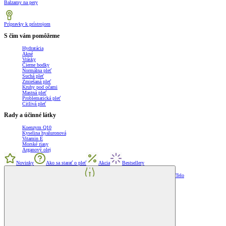
Balzamy na pery
Prípravky k prístrojom
S čím vám pomôžeme
Hydratácia
Akné
Vrásky
Čierne bodky
Normálna pleť
Suchá pleť
Zmiešaná pleť
Kruhy pod očami
Mastná pleť
Problematická pleť
Citlivá pleť
Rady a účinné látky
Koenzym Q10
Kyselina hyaluronová
Vitamin E
Morské riasy
Arganový olej
Novinky
Ako sa starať o pleť
Akcia
Bestsellery
Telo