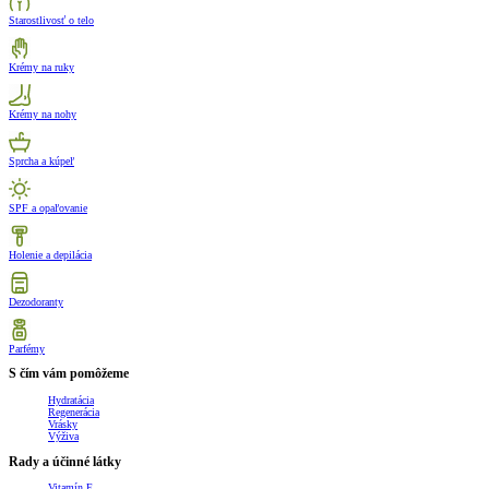
Starostlivosť o telo
Krémy na ruky
Krémy na nohy
Sprcha a kúpeľ
SPF a opaľovanie
Holenie a depilácia
Dezodoranty
Parfémy
S čím vám pomôžeme
Hydratácia
Regenerácia
Vrásky
Výživa
Rady a účinné látky
Vitamín E