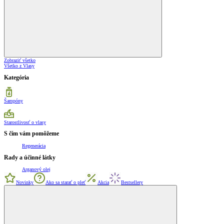
Zobraziť všetko
Všetko z Vlasy
Kategória
Šampóny
Starostlivosť o vlasy
S čím vám pomôžeme
Regenerácia
Rady a účinné látky
Arganový olej
Novinky
Ako sa starať o pleť
Akcia
Bestsellery