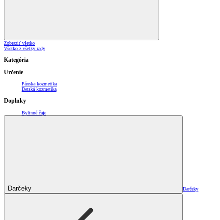
Zobraziť všetko
Všetko z všetky rady
Kategória
Určenie
Pánska kozmetika
Detská kozmetika
Doplnky
Bylinné čaje
Darčeky
Darčeky