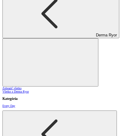
Derma Ryor
Zobraziť všetko
Všetko z Derma Ryor
Kategória
Every Day