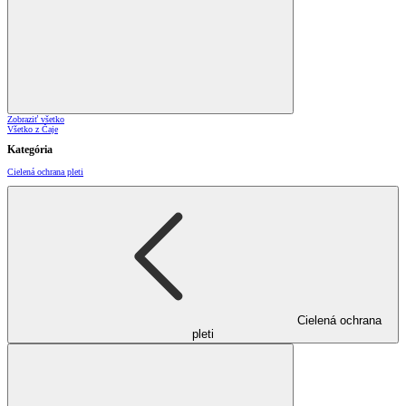
Zobraziť všetko
Všetko z Čaje
Kategória
Cielená ochrana pleti
Cielená ochrana
pleti