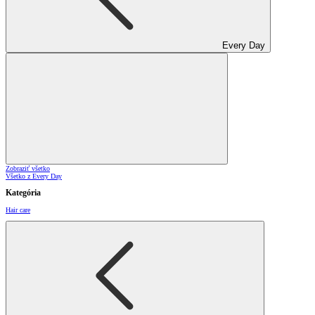
Every Day
Zobraziť všetko
Všetko z Every Day
Kategória
Hair care