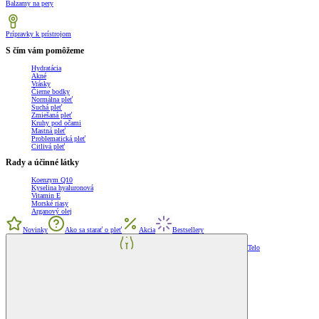
Balzamy na pery
Prípravky k prístrojom
S čím vám pomôžeme
Hydratácia
Akné
Vrásky
Čierne bodky
Normálna pleť
Suchá pleť
Zmiešaná pleť
Kruhy pod očami
Mastná pleť
Problematická pleť
Citlivá pleť
Rady a účinné látky
Koenzym Q10
Kyselina hyaluronová
Vitamin E
Morské riasy
Arganový olej
Novinky
Ako sa starať o pleť
Akcia
Bestsellery
Telo