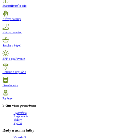
Starostlivosť o telo
Krémy na ruky
Krémy na nohy
Sprcha a kúpeľ
SPF a opaľovanie
Holenie a depilácia
Dezodoranty
Parfémy
S čím vám pomôžeme
Hydratácia
Regenerácia
Vrásky
Výživa
Rady a účinné látky
Vitamín E