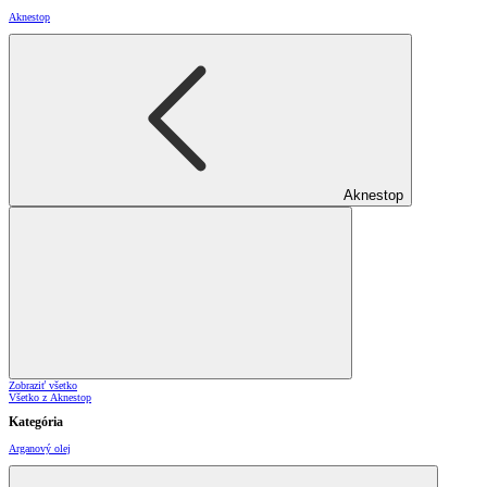
Aknestop
Aknestop
Zobraziť všetko
Všetko z Aknestop
Kategória
Arganový olej