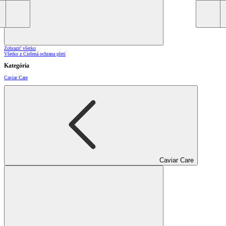
Zobraziť všetko
Všetko z Cielená ochrana pleti
Kategória
Caviar Care
Caviar Care