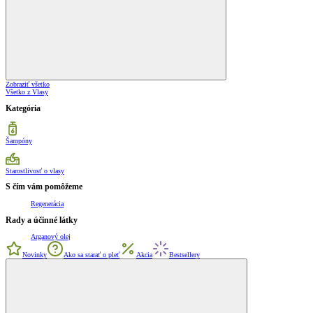
Zobraziť všetko
Všetko z Vlasy
Kategória
Šampóny
Starostlivosť o vlasy
S čím vám pomôžeme
Regenerácia
Rady a účinné látky
Arganový olej
Novinky
Ako sa starať o pleť
Akcia
Bestsellery