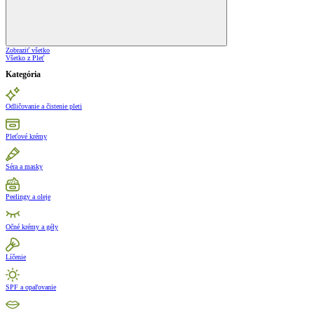
Zobraziť všetko
Všetko z Pleť
Kategória
Odličovanie a čistenie pleti
Pleťové krémy
Séra a masky
Peelingy a oleje
Očné krémy a gély
Líčenie
SPF a opaľovanie