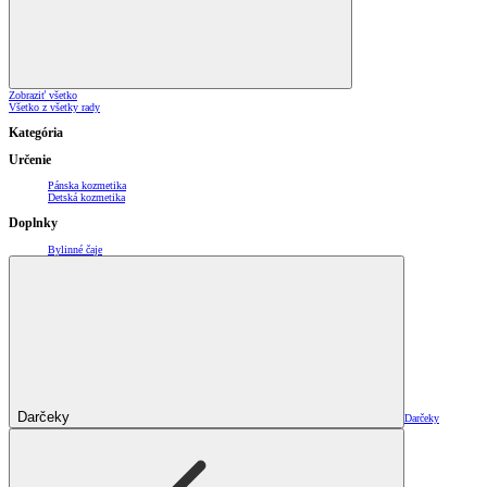
Zobraziť všetko
Všetko z všetky rady
Kategória
Určenie
Pánska kozmetika
Detská kozmetika
Doplnky
Bylinné čaje
Darčeky
Darčeky