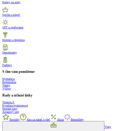
Krémy na nohy
Sprcha a kúpeľ
SPF a opaľovanie
Holenie a depilácia
Dezodoranty
Parfémy
S čím vám pomôžeme
Hydratácia
Regenerácia
Vrásky
Výživa
Rady a účinné látky
Vitamín E
Kyselina hyaluronová
Morské riasy
Arganový olej
Novinky
Ako sa starať o pleť
Akcia
Bestsellery
Vlasy