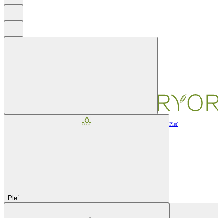
Pleť
Pleť