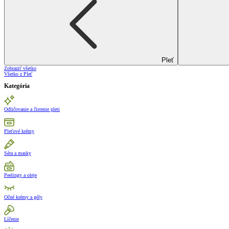
Pleť
Zobraziť všetko
Všetko z Pleť
Kategória
Odličovanie a čistenie pleti
Pleťové krémy
Séra a masky
Peelingy a oleje
Očné krémy a gély
Líčenie