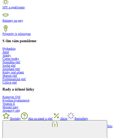
SPF a opaľovanie
Balzamy na pery
Prípravky k prístrojom
S čím vám pomôžeme
Hydratácia
Akné
Vrásky
Čierne bodky
Normálna pleť
Suchá pleť
Zmiešaná pleť
Kruhy pod očami
Mastná pleť
Problematická pleť
Citlivá pleť
Rady a účinné látky
Koenzym Q10
Kyselina hyaluronová
Vitamin E
Morské riasy
Arganový olej
Novinky
Ako sa starať o pleť
Akcia
Bestsellery
Telo