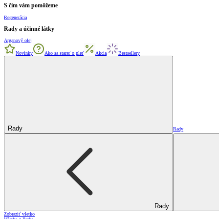
S čím vám pomôžeme
Regenerácia
Rady a účinné látky
Arganový olej
Novinky
Ako sa starať o pleť
Akcia
Bestsellery
Rady
Rady
Rady
Zobraziť všetko