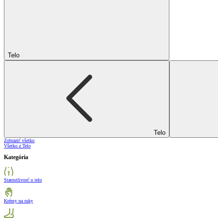
Telo
Telo
Zobraziť všetko
Všetko z Telo
Kategória
Starostlivosť o telo
Krémy na ruky