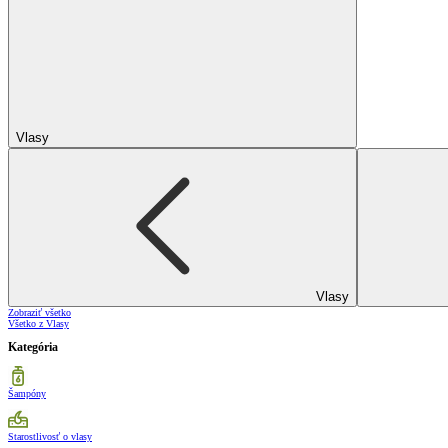
Vlasy
Vlasy
Zobraziť všetko
Všetko z Vlasy
Kategória
Šampóny
Starostlivosť o vlasy