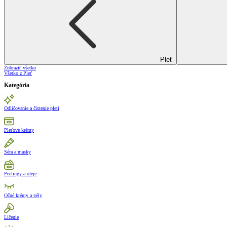
Pleť
Zobraziť všetko
Všetko z Pleť
Kategória
Odličovanie a čistenie pleti
Pleťové krémy
Séra a masky
Peelingy a oleje
Očné krémy a gély
Líčenie