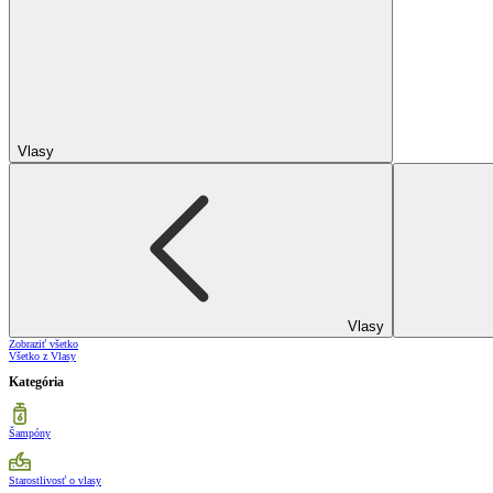
Vlasy
Vlasy
Zobraziť všetko
Všetko z Vlasy
Kategória
Šampóny
Starostlivosť o vlasy