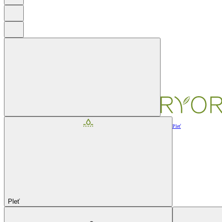
Pleť
Pleť