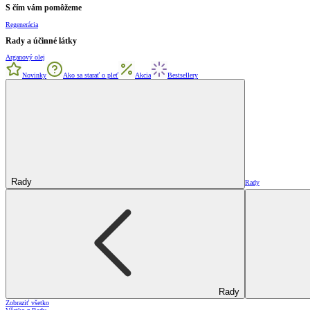
S čím vám pomôžeme
Regenerácia
Rady a účinné látky
Arganový olej
Novinky
Ako sa starať o pleť
Akcia
Bestsellery
Rady
Rady
Rady
Zobraziť všetko