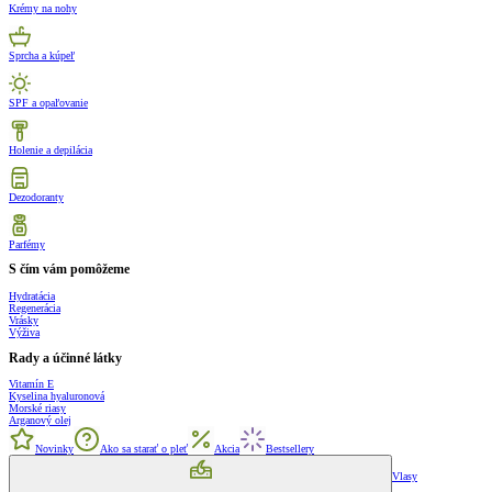
Krémy na nohy
Sprcha a kúpeľ
SPF a opaľovanie
Holenie a depilácia
Dezodoranty
Parfémy
S čím vám pomôžeme
Hydratácia
Regenerácia
Vrásky
Výživa
Rady a účinné látky
Vitamín E
Kyselina hyaluronová
Morské riasy
Arganový olej
Novinky
Ako sa starať o pleť
Akcia
Bestsellery
Vlasy