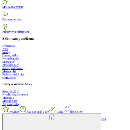
SPF a opaľovanie
Balzamy na pery
Prípravky k prístrojom
S čím vám pomôžeme
Hydratácia
Akné
Vrásky
Čierne bodky
Normálna pleť
Suchá pleť
Zmiešaná pleť
Kruhy pod očami
Mastná pleť
Problematická pleť
Citlivá pleť
Rady a účinné látky
Koenzym Q10
Kyselina hyaluronová
Vitamin E
Morské riasy
Arganový olej
Novinky
Ako sa starať o pleť
Akcia
Bestsellery
Telo