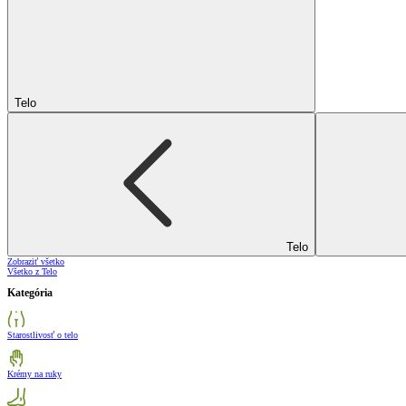
Telo
Telo
Zobraziť všetko
Všetko z Telo
Kategória
Starostlivosť o telo
Krémy na ruky