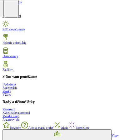
Krémy na nohy
Sprcha a kúpeľ
SPF a opaľovanie
Holenie a depilácia
Dezodoranty
Parfémy
S čím vám pomôžeme
Hydratácia
Regenerácia
Vrásky
Výživa
Rady a účinné látky
Vitamín E
Kyselina hyaluronová
Morské riasy
Arganový olej
Novinky
Ako sa starať o pleť
Akcia
Bestsellery
Vlasy