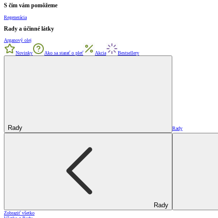
S čím vám pomôžeme
Regenerácia
Rady a účinné látky
Arganový olej
Novinky
Ako sa starať o pleť
Akcia
Bestsellery
Rady
Rady
Rady
Zobraziť všetko