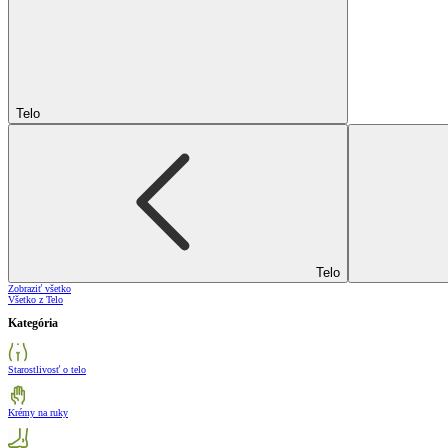
Telo
Telo
Zobraziť všetko
Všetko z Telo
Kategória
Starostlivosť o telo
Krémy na ruky