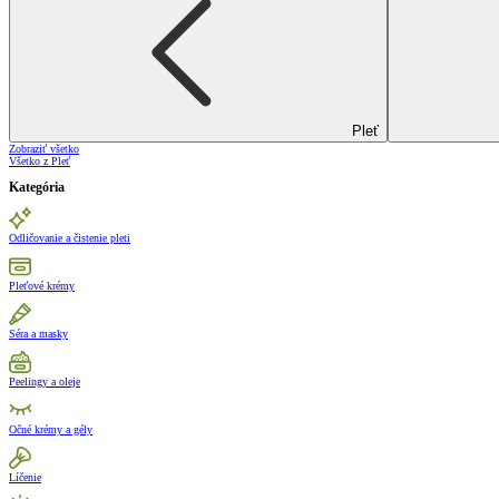
Pleť
Zobraziť všetko
Všetko z Pleť
Kategória
Odličovanie a čistenie pleti
Pleťové krémy
Séra a masky
Peelingy a oleje
Očné krémy a gély
Líčenie