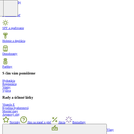
Krémy na nohy
Sprcha a kúpeľ
SPF a opaľovanie
Holenie a depilácia
Dezodoranty
Parfémy
S čím vám pomôžeme
Hydratácia
Regenerácia
Vrásky
Výživa
Rady a účinné látky
Vitamín E
Kyselina hyaluronová
Morské riasy
Arganový olej
Novinky
Ako sa starať o pleť
Akcia
Bestsellery
Vlasy