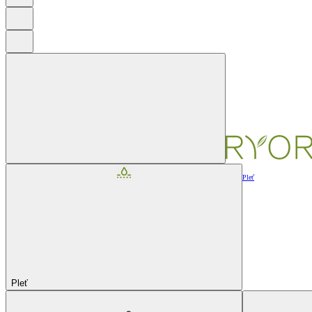
Pleť
Pleť