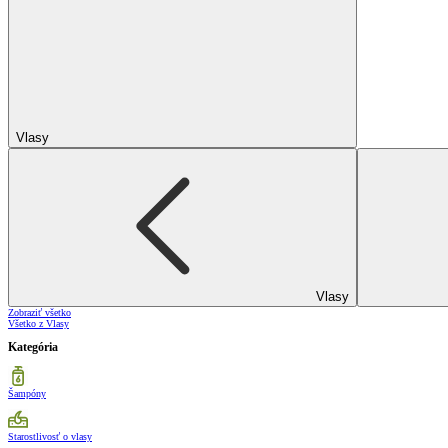
Vlasy
Vlasy
Zobraziť všetko
Všetko z Vlasy
Kategória
Šampóny
Starostlivosť o vlasy