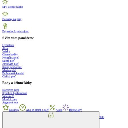
SPF a opaľovanie
Balzamy na pery
Prípravky k prístrojom
S čím vám pomôžeme
Hydratácia
Akné
Vrásky
Čierne bodky
Normálna pleť
Suchá pleť
Zmiešaná pleť
Kruhy pod očami
Mastná pleť
Problematická pleť
Citlivá pleť
Rady a účinné látky
Koenzym Q10
Kyselina hyaluronová
Vitamin E
Morské riasy
Arganový olej
Novinky
Ako sa starať o pleť
Akcia
Bestsellery
Telo