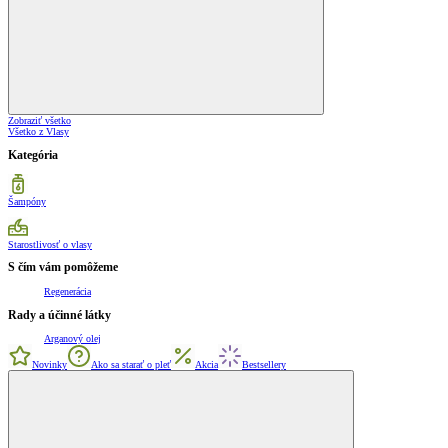
Zobraziť všetko
Všetko z Vlasy
Kategória
Šampóny
Starostlivosť o vlasy
S čím vám pomôžeme
Regenerácia
Rady a účinné látky
Arganový olej
Novinky
Ako sa starať o pleť
Akcia
Bestsellery