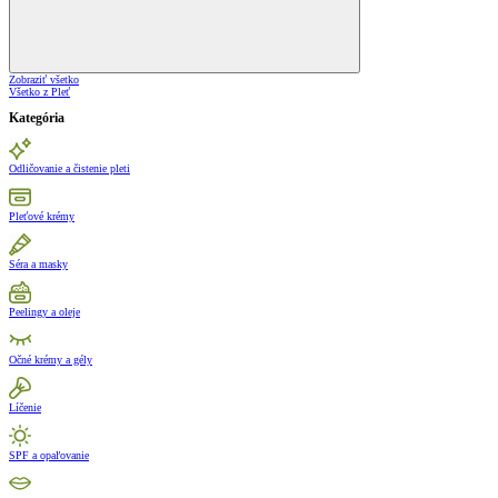
Zobraziť všetko
Všetko z Pleť
Kategória
Odličovanie a čistenie pleti
Pleťové krémy
Séra a masky
Peelingy a oleje
Očné krémy a gély
Líčenie
SPF a opaľovanie