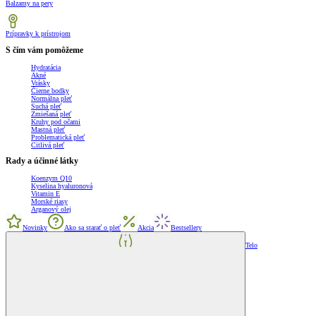
Balzamy na pery
Prípravky k prístrojom
S čím vám pomôžeme
Hydratácia
Akné
Vrásky
Čierne bodky
Normálna pleť
Suchá pleť
Zmiešaná pleť
Kruhy pod očami
Mastná pleť
Problematická pleť
Citlivá pleť
Rady a účinné látky
Koenzym Q10
Kyselina hyaluronová
Vitamin E
Morské riasy
Arganový olej
Novinky
Ako sa starať o pleť
Akcia
Bestsellery
Telo