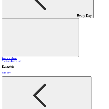
Every Day
Zobraziť všetko
Všetko z Every Day
Kategória
Hair care