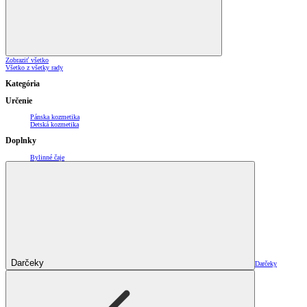
Zobraziť všetko
Všetko z všetky rady
Kategória
Určenie
Pánska kozmetika
Detská kozmetika
Doplnky
Bylinné čaje
Darčeky
Darčeky