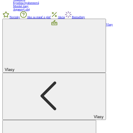
Kyselina hyaluronová
Morské riasy
Arganový olej
Novinky
Ako sa starať o pleť
Akcia
Bestsellery
Vlasy
Vlasy
Vlasy