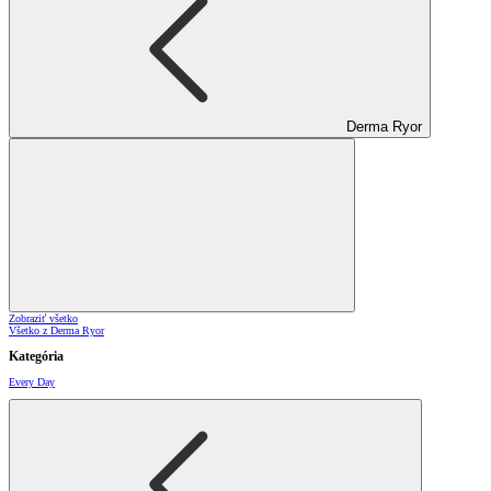
Derma Ryor
Zobraziť všetko
Všetko z Derma Ryor
Kategória
Every Day