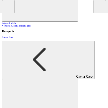
Zobraziť všetko
Všetko z Cielená ochrana pleti
Kategória
Caviar Care
Caviar Care