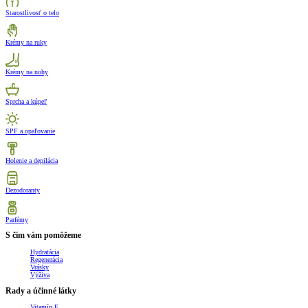
Starostlivosť o telo
Krémy na ruky
Krémy na nohy
Sprcha a kúpeľ
SPF a opaľovanie
Holenie a depilácia
Dezodoranty
Parfémy
S čím vám pomôžeme
Hydratácia
Regenerácia
Vrásky
Výživa
Rady a účinné látky
Vitamín E