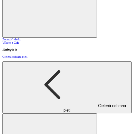
Zobraziť všetko
Všetko z Čaje
Kategória
Cielená ochrana pleti
Cielená ochrana
pleti