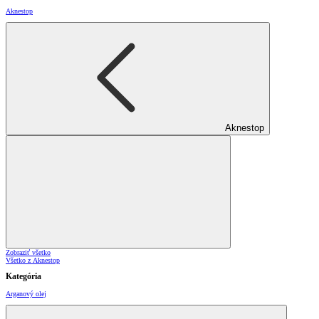
Aknestop
Aknestop
Zobraziť všetko
Všetko z Aknestop
Kategória
Arganový olej