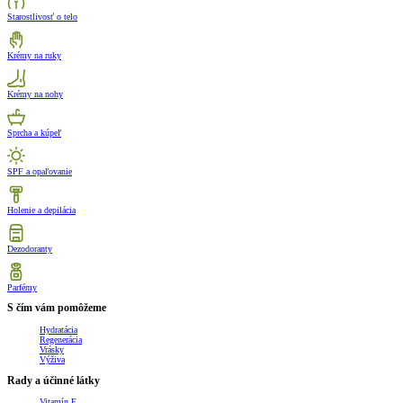
Starostlivosť o telo
Krémy na ruky
Krémy na nohy
Sprcha a kúpeľ
SPF a opaľovanie
Holenie a depilácia
Dezodoranty
Parfémy
S čím vám pomôžeme
Hydratácia
Regenerácia
Vrásky
Výživa
Rady a účinné látky
Vitamín E