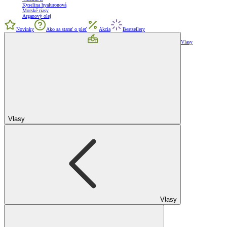
Kyselina hyaluronová
Morské riasy
Arganový olej
Novinky
Ako sa starať o pleť
Akcia
Bestsellery
Vlasy
Vlasy
Vlasy