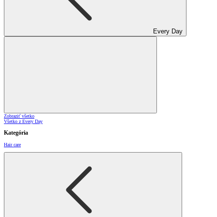
Every Day
Zobraziť všetko
Všetko z Every Day
Kategória
Hair care