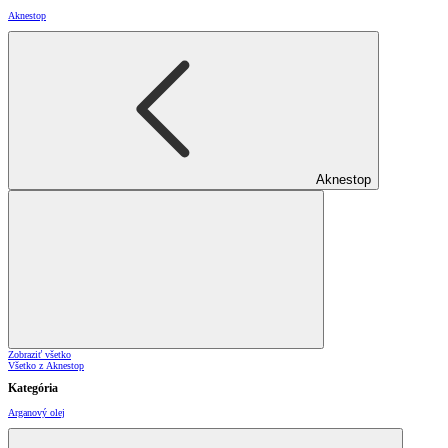
Aknestop
Aknestop
Zobraziť všetko
Všetko z Aknestop
Kategória
Arganový olej