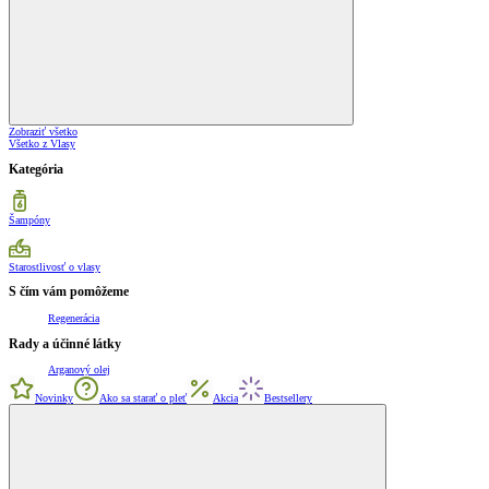
Zobraziť všetko
Všetko z Vlasy
Kategória
Šampóny
Starostlivosť o vlasy
S čím vám pomôžeme
Regenerácia
Rady a účinné látky
Arganový olej
Novinky
Ako sa starať o pleť
Akcia
Bestsellery