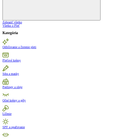
Zobraziť všetko
Všetko z Pleť
Kategória
Odličovanie a čistenie pleti
Pleťové krémy
Séra a masky
Peelingy a oleje
Očné krémy a gély
Líčenie
SPF a opaľovanie