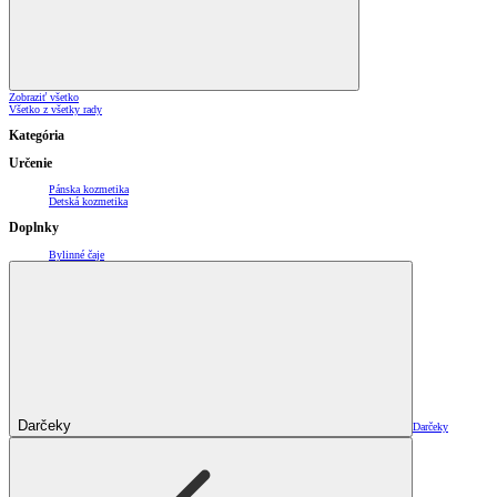
Zobraziť všetko
Všetko z všetky rady
Kategória
Určenie
Pánska kozmetika
Detská kozmetika
Doplnky
Bylinné čaje
Darčeky
Darčeky