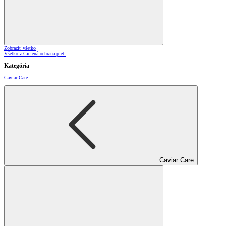
Zobraziť všetko
Všetko z Cielená ochrana pleti
Kategória
Caviar Care
Caviar Care