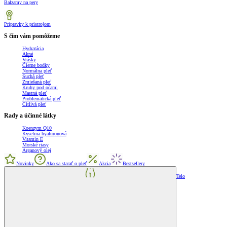
Balzamy na pery
Prípravky k prístrojom
S čím vám pomôžeme
Hydratácia
Akné
Vrásky
Čierne bodky
Normálna pleť
Suchá pleť
Zmiešaná pleť
Kruhy pod očami
Mastná pleť
Problematická pleť
Citlivá pleť
Rady a účinné látky
Koenzym Q10
Kyselina hyaluronová
Vitamin E
Morské riasy
Arganový olej
Novinky
Ako sa starať o pleť
Akcia
Bestsellery
Telo