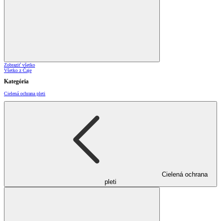
Zobraziť všetko
Všetko z Čaje
Kategória
Cielená ochrana pleti
Cielená ochrana
pleti