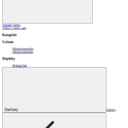
Zobraziť všetko
Všetko z všetky rady
Kategória
Určenie
Pánska kozmetika
Detská kozmetika
Doplnky
Bylinné čaje
Darčeky
Darčeky