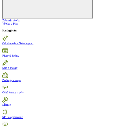
Zobraziť všetko
Všetko z Pleť
Kategória
Odličovanie a čistenie pleti
Pleťové krémy
Séra a masky
Peelingy a oleje
Očné krémy a gély
Líčenie
SPF a opaľovanie