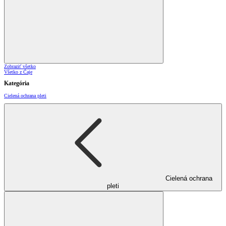
Zobraziť všetko
Všetko z Čaje
Kategória
Cielená ochrana pleti
Cielená ochrana
pleti