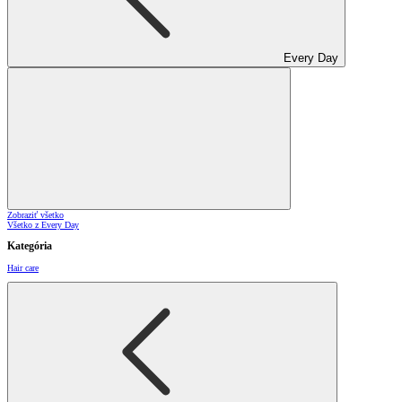
Every Day
Zobraziť všetko
Všetko z Every Day
Kategória
Hair care