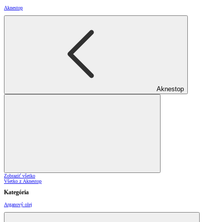
Aknestop
Aknestop
Zobraziť všetko
Všetko z Aknestop
Kategória
Arganový olej