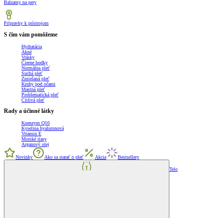
Balzamy na pery
Prípravky k prístrojom
S čím vám pomôžeme
Hydratácia
Akné
Vrásky
Čierne bodky
Normálna pleť
Suchá pleť
Zmiešaná pleť
Kruhy pod očami
Mastná pleť
Problematická pleť
Citlivá pleť
Rady a účinné látky
Koenzym Q10
Kyselina hyaluronová
Vitamin E
Morské riasy
Arganový olej
Novinky
Ako sa starať o pleť
Akcia
Bestsellery
Telo