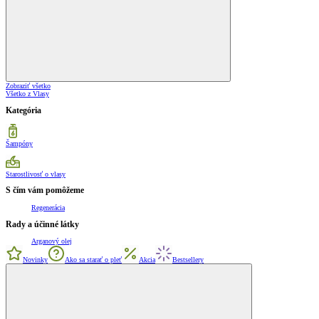
Zobraziť všetko
Všetko z Vlasy
Kategória
Šampóny
Starostlivosť o vlasy
S čím vám pomôžeme
Regenerácia
Rady a účinné látky
Arganový olej
Novinky
Ako sa starať o pleť
Akcia
Bestsellery