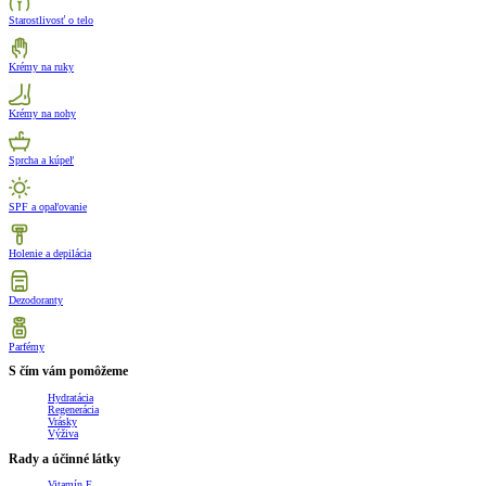
Starostlivosť o telo
Krémy na ruky
Krémy na nohy
Sprcha a kúpeľ
SPF a opaľovanie
Holenie a depilácia
Dezodoranty
Parfémy
S čím vám pomôžeme
Hydratácia
Regenerácia
Vrásky
Výživa
Rady a účinné látky
Vitamín E