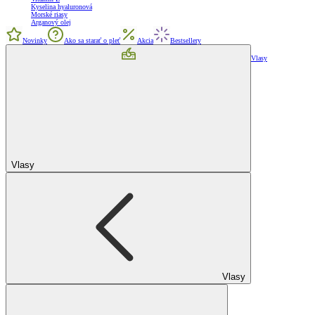
Kyselina hyaluronová
Morské riasy
Arganový olej
Novinky
Ako sa starať o pleť
Akcia
Bestsellery
Vlasy
Vlasy
Vlasy