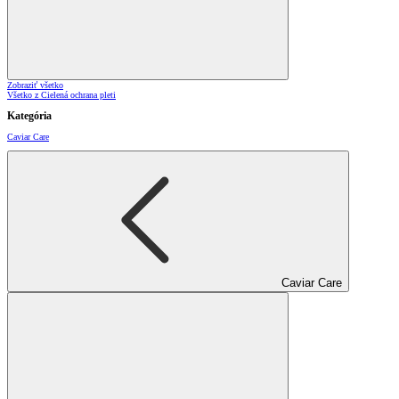
Zobraziť všetko
Všetko z Cielená ochrana pleti
Kategória
Caviar Care
Caviar Care