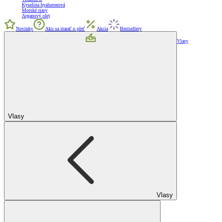
Kyselina hyaluronová
Morské riasy
Arganový olej
Novinky
Ako sa starať o pleť
Akcia
Bestsellery
Vlasy
Vlasy
Vlasy