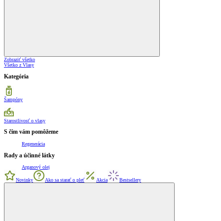
Zobraziť všetko
Všetko z Vlasy
Kategória
Šampóny
Starostlivosť o vlasy
S čím vám pomôžeme
Regenerácia
Rady a účinné látky
Arganový olej
Novinky
Ako sa starať o pleť
Akcia
Bestsellery