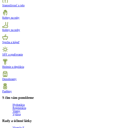
Starostlivosť o telo
Krémy na ruky
Krémy na nohy
Sprcha a kúpeľ
SPF a opaľovanie
Holenie a depilácia
Dezodoranty
Parfémy
S čím vám pomôžeme
Hydratácia
Regenerácia
Vrásky
Výživa
Rady a účinné látky
Vitamín E