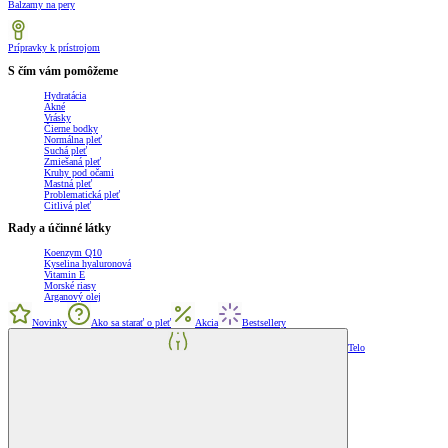
Balzamy na pery
Prípravky k prístrojom
S čím vám pomôžeme
Hydratácia
Akné
Vrásky
Čierne bodky
Normálna pleť
Suchá pleť
Zmiešaná pleť
Kruhy pod očami
Mastná pleť
Problematická pleť
Citlivá pleť
Rady a účinné látky
Koenzym Q10
Kyselina hyaluronová
Vitamin E
Morské riasy
Arganový olej
Novinky
Ako sa starať o pleť
Akcia
Bestsellery
Telo