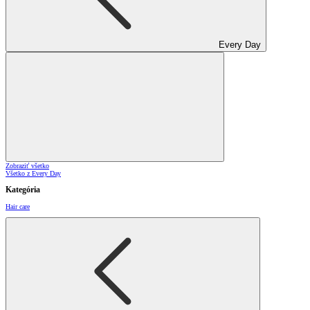
Every Day
Zobraziť všetko
Všetko z Every Day
Kategória
Hair care