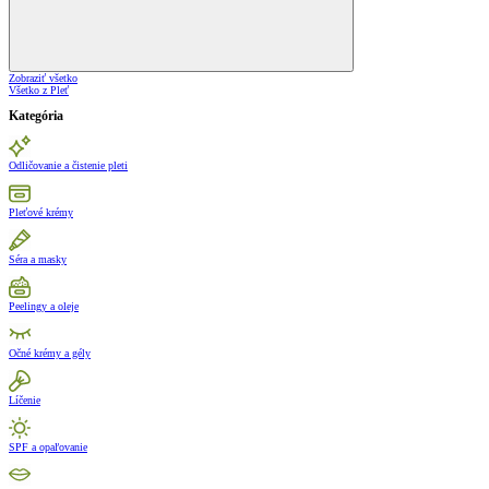
Zobraziť všetko
Všetko z Pleť
Kategória
Odličovanie a čistenie pleti
Pleťové krémy
Séra a masky
Peelingy a oleje
Očné krémy a gély
Líčenie
SPF a opaľovanie