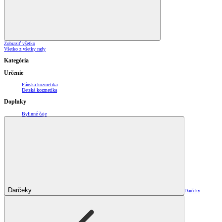
Zobraziť všetko
Všetko z všetky rady
Kategória
Určenie
Pánska kozmetika
Detská kozmetika
Doplnky
Bylinné čaje
Darčeky
Darčeky