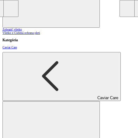
Zobraziť všetko
Všetko z Cielená ochrana pleti
Kategória
Caviar Care
Caviar Care