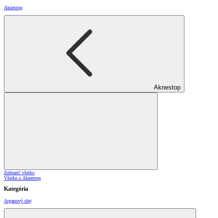
Aknestop
Aknestop
Zobraziť všetko
Všetko z Aknestop
Kategória
Arganový olej