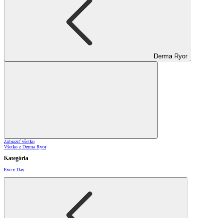
Derma Ryor
Zobraziť všetko
Všetko z Derma Ryor
Kategória
Every Day