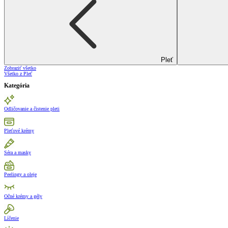
Pleť
Zobraziť všetko
Všetko z Pleť
Kategória
Odličovanie a čistenie pleti
Pleťové krémy
Séra a masky
Peelingy a oleje
Očné krémy a gély
Líčenie