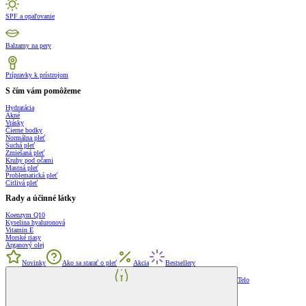
SPF a opaľovanie
Balzamy na pery
Prípravky k prístrojom
S čím vám pomôžeme
Hydratácia
Akné
Vrásky
Čierne bodky
Normálna pleť
Suchá pleť
Zmiešaná pleť
Kruhy pod očami
Mastná pleť
Problematická pleť
Citlivá pleť
Rady a účinné látky
Koenzym Q10
Kyselina hyaluronová
Vitamin E
Morské riasy
Arganový olej
Novinky
Ako sa starať o pleť
Akcia
Bestsellery
Telo