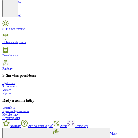
Krémy na nohy
Sprcha a kúpeľ
SPF a opaľovanie
Holenie a depilácia
Dezodoranty
Parfémy
S čím vám pomôžeme
Hydratácia
Regenerácia
Vrásky
Výživa
Rady a účinné látky
Vitamín E
Kyselina hyaluronová
Morské riasy
Arganový olej
Novinky
Ako sa starať o pleť
Akcia
Bestsellery
Vlasy