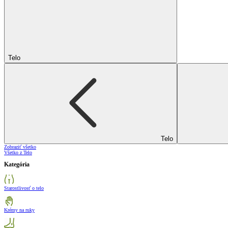
Telo
Telo
Zobraziť všetko
Všetko z Telo
Kategória
Starostlivosť o telo
Krémy na ruky