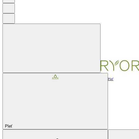
Pleť
Pleť