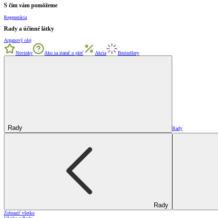
S čím vám pomôžeme
Regenerácia
Rady a účinné látky
Arganový olej
Novinky
Ako sa starať o pleť
Akcia
Bestsellery
Rady
Rady
Rady
Zobraziť všetko