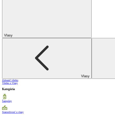
Vlasy
Vlasy
Zobraziť všetko
Všetko z Vlasy
Kategória
Šampóny
Starostlivosť o vlasy