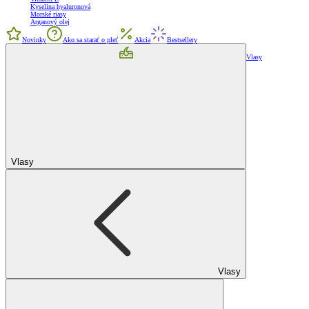
Kyselina hyaluronová
Morské riasy
Arganový olej
Novinky
Ako sa starať o pleť
Akcia
Bestsellery
Vlasy
Vlasy
Vlasy