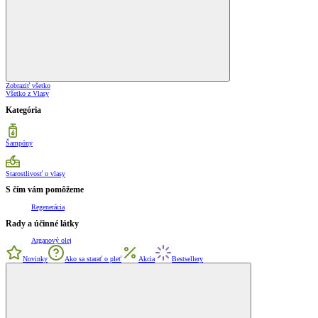
Zobraziť všetko
Všetko z Vlasy
Kategória
Šampóny
Starostlivosť o vlasy
S čím vám pomôžeme
Regenerácia
Rady a účinné látky
Arganový olej
Novinky
Ako sa starať o pleť
Akcia
Bestsellery