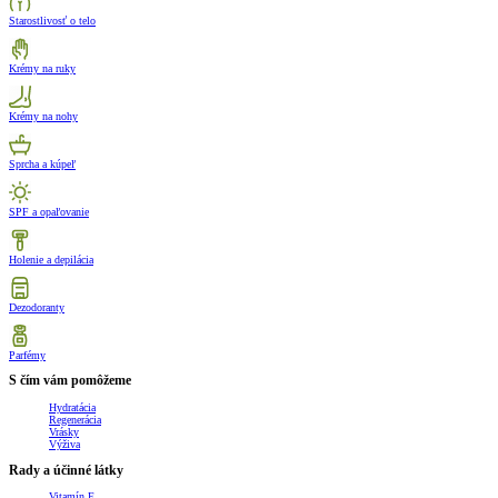
Starostlivosť o telo
Krémy na ruky
Krémy na nohy
Sprcha a kúpeľ
SPF a opaľovanie
Holenie a depilácia
Dezodoranty
Parfémy
S čím vám pomôžeme
Hydratácia
Regenerácia
Vrásky
Výživa
Rady a účinné látky
Vitamín E