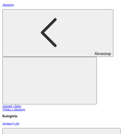
Aknestop
Aknestop
Zobraziť všetko
Všetko z Aknestop
Kategória
Arganový olej