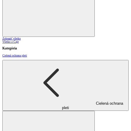
Zobraziť všetko
Všetko z Čaje
Kategória
Cielená ochrana pleti
Cielená ochrana
pleti