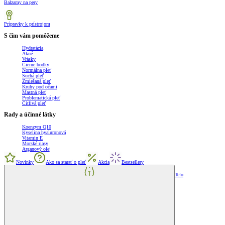
Balzamy na pery
Prípravky k prístrojom
S čím vám pomôžeme
Hydratácia
Akné
Vrásky
Čierne bodky
Normálna pleť
Suchá pleť
Zmiešaná pleť
Kruhy pod očami
Mastná pleť
Problematická pleť
Citlivá pleť
Rady a účinné látky
Koenzym Q10
Kyselina hyaluronová
Vitamin E
Morské riasy
Arganový olej
Novinky
Ako sa starať o pleť
Akcia
Bestsellery
Telo