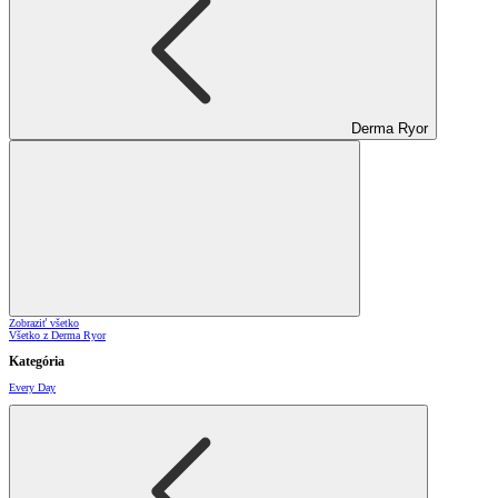
Derma Ryor
Zobraziť všetko
Všetko z Derma Ryor
Kategória
Every Day