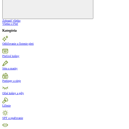
Zobraziť všetko
Všetko z Pleť
Kategória
Odličovanie a čistenie pleti
Pleťové krémy
Séra a masky
Peelingy a oleje
Očné krémy a gély
Líčenie
SPF a opaľovanie