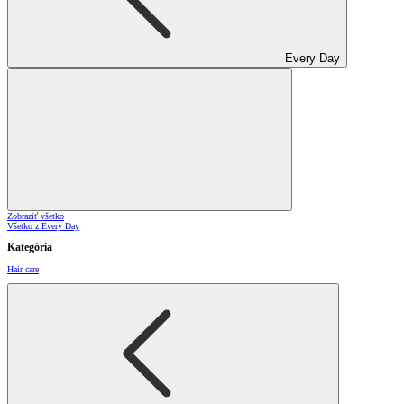
Every Day
Zobraziť všetko
Všetko z Every Day
Kategória
Hair care