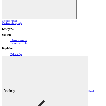
Zobraziť všetko
Všetko z všetky rady
Kategória
Určenie
Pánska kozmetika
Detská kozmetika
Doplnky
Bylinné čaje
Darčeky
Darčeky