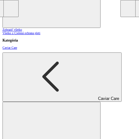
Zobraziť všetko
Všetko z Cielená ochrana pleti
Kategória
Caviar Care
Caviar Care