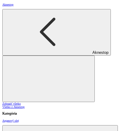
Aknestop
Aknestop
Zobraziť všetko
Všetko z Aknestop
Kategória
Arganový olej