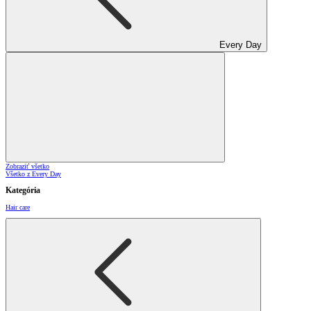
Every Day
Zobraziť všetko
Všetko z Every Day
Kategória
Hair care