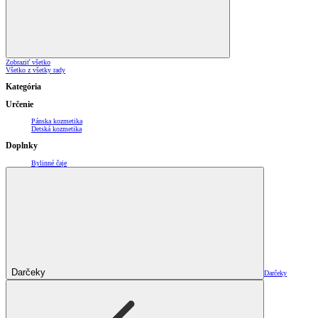
Zobraziť všetko
Všetko z všetky rady
Kategória
Určenie
Pánska kozmetika
Detská kozmetika
Doplnky
Bylinné čaje
Darčeky
Darčeky