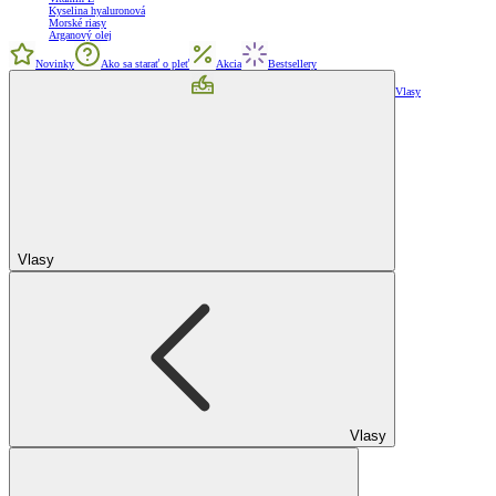
Kyselina hyaluronová
Morské riasy
Arganový olej
Novinky
Ako sa starať o pleť
Akcia
Bestsellery
Vlasy
Vlasy
Vlasy