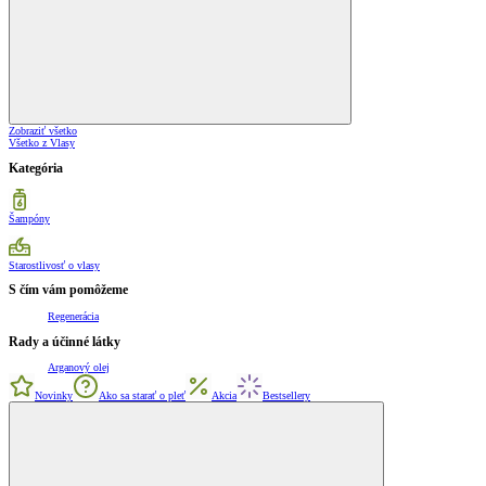
Zobraziť všetko
Všetko z Vlasy
Kategória
Šampóny
Starostlivosť o vlasy
S čím vám pomôžeme
Regenerácia
Rady a účinné látky
Arganový olej
Novinky
Ako sa starať o pleť
Akcia
Bestsellery