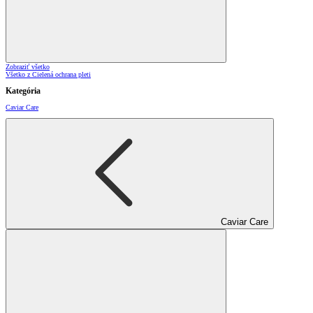
Zobraziť všetko
Všetko z Cielená ochrana pleti
Kategória
Caviar Care
Caviar Care