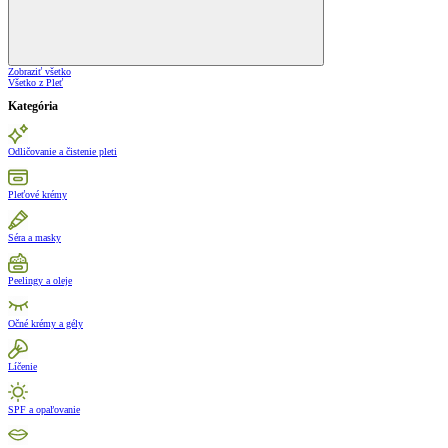
Zobraziť všetko
Všetko z Pleť
Kategória
Odličovanie a čistenie pleti
Pleťové krémy
Séra a masky
Peelingy a oleje
Očné krémy a gély
Líčenie
SPF a opaľovanie