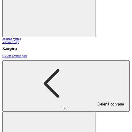
Zobraziť všetko
Všetko z Čaje
Kategória
Cielená ochrana pleti
Cielená ochrana
pleti