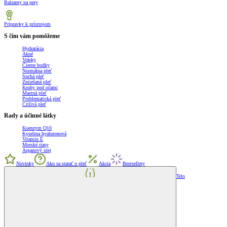
Balzamy na pery
Prípravky k prístrojom
S čím vám pomôžeme
Hydratácia
Akné
Vrásky
Čierne bodky
Normálna pleť
Suchá pleť
Zmiešaná pleť
Kruhy pod očami
Mastná pleť
Problematická pleť
Citlivá pleť
Rady a účinné látky
Koenzym Q10
Kyselina hyaluronová
Vitamin E
Morské riasy
Arganový olej
Novinky
Ako sa starať o pleť
Akcia
Bestsellery
Telo