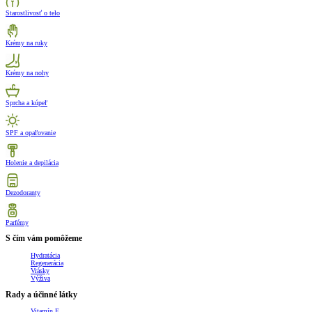
Starostlivosť o telo
Krémy na ruky
Krémy na nohy
Sprcha a kúpeľ
SPF a opaľovanie
Holenie a depilácia
Dezodoranty
Parfémy
S čím vám pomôžeme
Hydratácia
Regenerácia
Vrásky
Výživa
Rady a účinné látky
Vitamín E