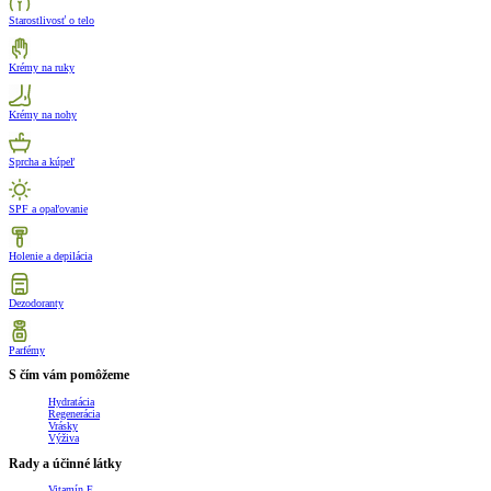
Starostlivosť o telo
Krémy na ruky
Krémy na nohy
Sprcha a kúpeľ
SPF a opaľovanie
Holenie a depilácia
Dezodoranty
Parfémy
S čím vám pomôžeme
Hydratácia
Regenerácia
Vrásky
Výživa
Rady a účinné látky
Vitamín E