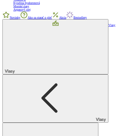
Kyselina hyaluronová
Morské riasy
Arganový olej
Novinky
Ako sa starať o pleť
Akcia
Bestsellery
Vlasy
Vlasy
Vlasy