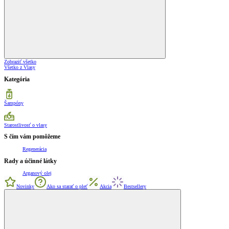
Zobraziť všetko
Všetko z Vlasy
Kategória
Šampóny
Starostlivosť o vlasy
S čím vám pomôžeme
Regenerácia
Rady a účinné látky
Arganový olej
Novinky
Ako sa starať o pleť
Akcia
Bestsellery