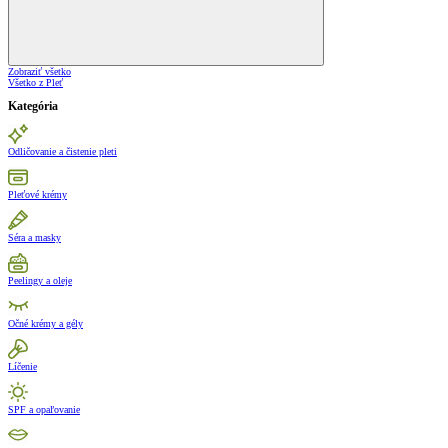
Zobraziť všetko
Všetko z Pleť
Kategória
Odličovanie a čistenie pleti
Pleťové krémy
Séra a masky
Peelingy a oleje
Očné krémy a gély
Líčenie
SPF a opaľovanie