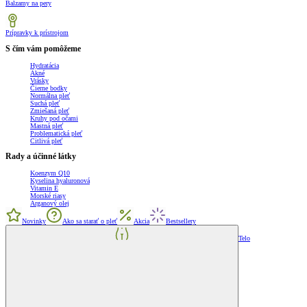
Balzamy na pery
Prípravky k prístrojom
S čím vám pomôžeme
Hydratácia
Akné
Vrásky
Čierne bodky
Normálna pleť
Suchá pleť
Zmiešaná pleť
Kruhy pod očami
Mastná pleť
Problematická pleť
Citlivá pleť
Rady a účinné látky
Koenzym Q10
Kyselina hyaluronová
Vitamin E
Morské riasy
Arganový olej
Novinky
Ako sa starať o pleť
Akcia
Bestsellery
Telo