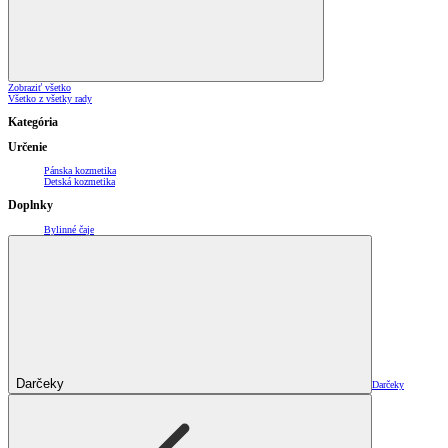
Zobraziť všetko
Všetko z všetky rady
Kategória
Určenie
Pánska kozmetika
Detská kozmetika
Doplnky
Bylinné čaje
Darčeky
Darčeky