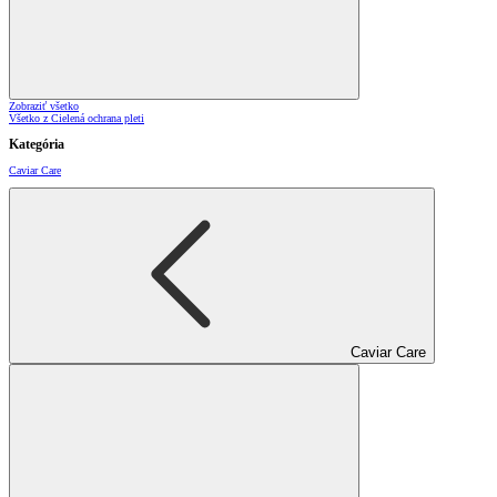
Zobraziť všetko
Všetko z Cielená ochrana pleti
Kategória
Caviar Care
Caviar Care