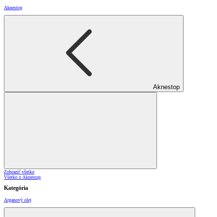
Aknestop
Aknestop
Zobraziť všetko
Všetko z Aknestop
Kategória
Arganový olej