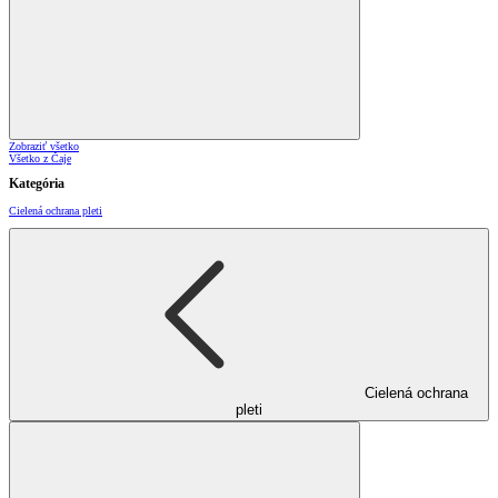
Zobraziť všetko
Všetko z Čaje
Kategória
Cielená ochrana pleti
Cielená ochrana
pleti