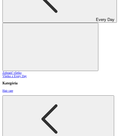
Every Day
Zobraziť všetko
Všetko z Every Day
Kategória
Hair care