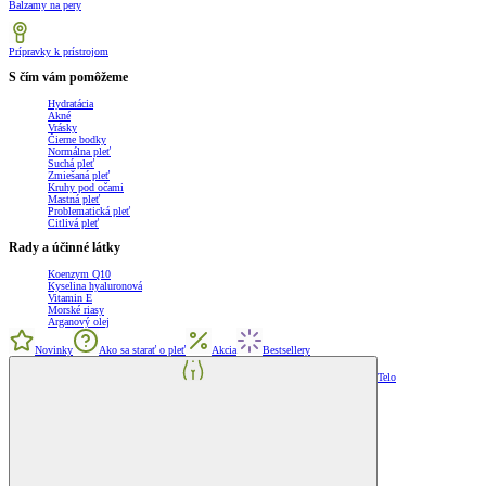
Balzamy na pery
Prípravky k prístrojom
S čím vám pomôžeme
Hydratácia
Akné
Vrásky
Čierne bodky
Normálna pleť
Suchá pleť
Zmiešaná pleť
Kruhy pod očami
Mastná pleť
Problematická pleť
Citlivá pleť
Rady a účinné látky
Koenzym Q10
Kyselina hyaluronová
Vitamin E
Morské riasy
Arganový olej
Novinky
Ako sa starať o pleť
Akcia
Bestsellery
Telo