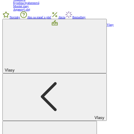
Kyselina hyaluronová
Morské riasy
Arganový olej
Novinky
Ako sa starať o pleť
Akcia
Bestsellery
Vlasy
Vlasy
Vlasy