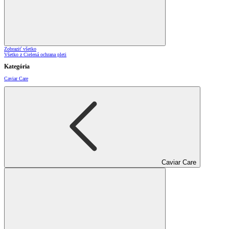
Zobraziť všetko
Všetko z Cielená ochrana pleti
Kategória
Caviar Care
Caviar Care