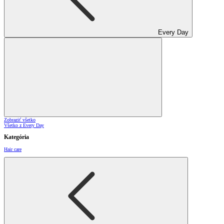
Every Day
Zobraziť všetko
Všetko z Every Day
Kategória
Hair care