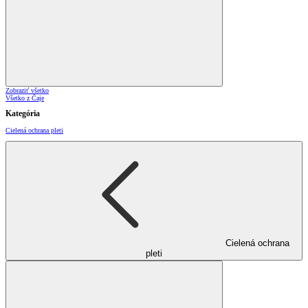
Zobraziť všetko
Všetko z Čaje
Kategória
Cielená ochrana pleti
Cielená ochrana
pleti