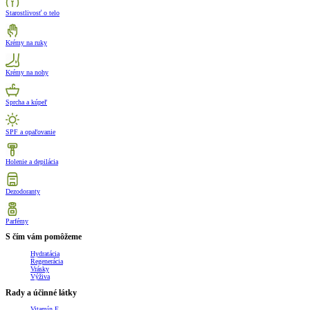
Starostlivosť o telo
Krémy na ruky
Krémy na nohy
Sprcha a kúpeľ
SPF a opaľovanie
Holenie a depilácia
Dezodoranty
Parfémy
S čím vám pomôžeme
Hydratácia
Regenerácia
Vrásky
Výživa
Rady a účinné látky
Vitamín E