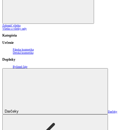
Zobraziť všetko
Všetko z všetky rady
Kategória
Určenie
Pánska kozmetika
Detská kozmetika
Doplnky
Bylinné čaje
Darčeky
Darčeky