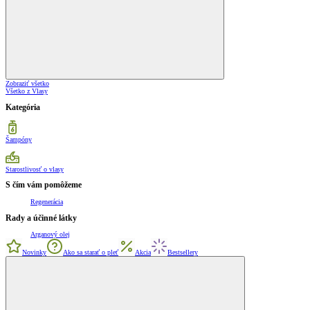
Zobraziť všetko
Všetko z Vlasy
Kategória
Šampóny
Starostlivosť o vlasy
S čím vám pomôžeme
Regenerácia
Rady a účinné látky
Arganový olej
Novinky
Ako sa starať o pleť
Akcia
Bestsellery