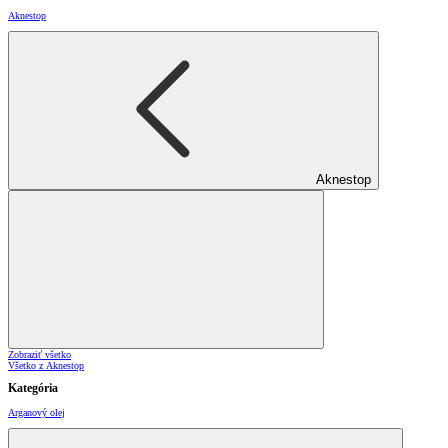
Aknestop
Aknestop
Zobraziť všetko
Všetko z Aknestop
Kategória
Arganový olej