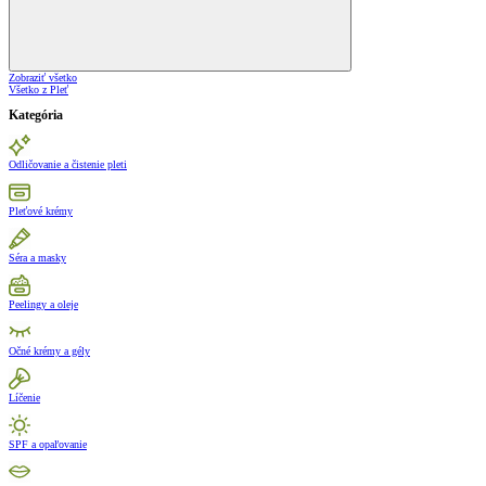
Zobraziť všetko
Všetko z Pleť
Kategória
Odličovanie a čistenie pleti
Pleťové krémy
Séra a masky
Peelingy a oleje
Očné krémy a gély
Líčenie
SPF a opaľovanie