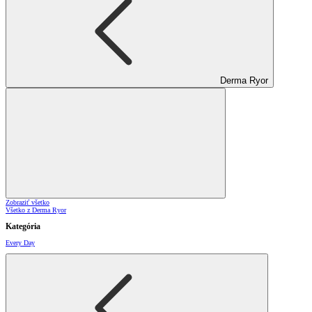
Derma Ryor
Zobraziť všetko
Všetko z Derma Ryor
Kategória
Every Day