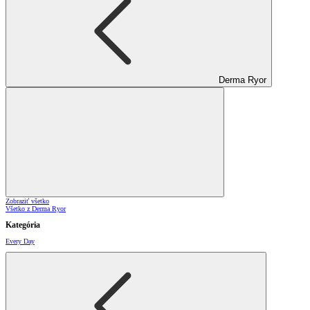
Derma Ryor
Zobraziť všetko
Všetko z Derma Ryor
Kategória
Every Day