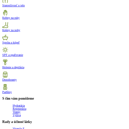
Starostlivosť o telo
Krémy na ruky
Krémy na nohy
Sprcha a kúpeľ
SPF a opaľovanie
Holenie a depilácia
Dezodoranty
Parfémy
S čím vám pomôžeme
Hydratácia
Regenerácia
Vrásky
Výživa
Rady a účinné látky
Vitamín E