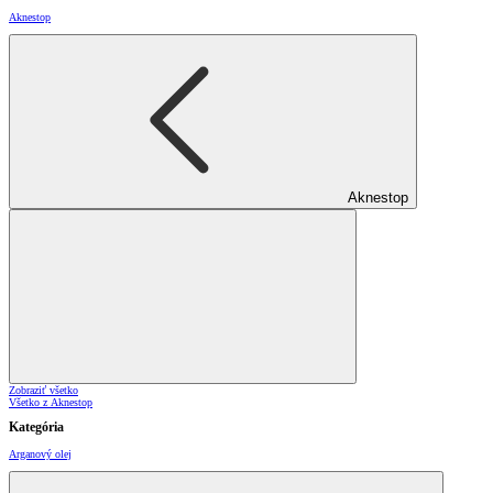
Aknestop
Aknestop
Zobraziť všetko
Všetko z Aknestop
Kategória
Arganový olej