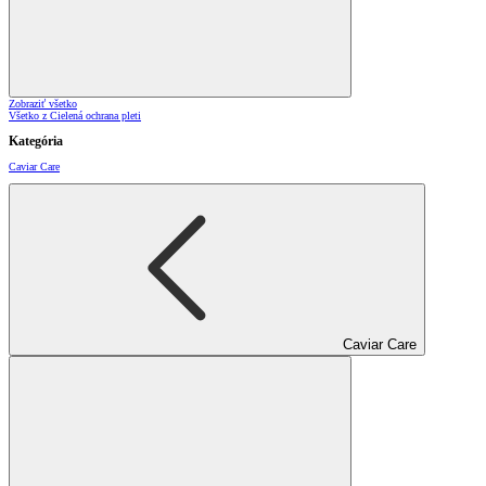
Zobraziť všetko
Všetko z Cielená ochrana pleti
Kategória
Caviar Care
Caviar Care