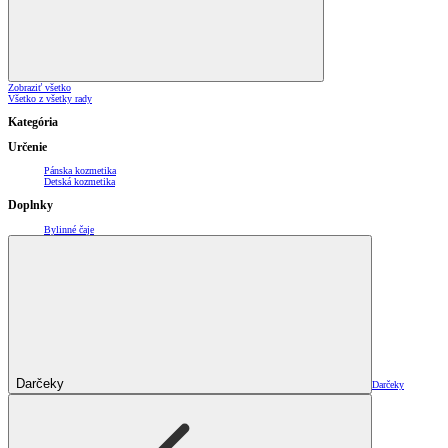
Zobraziť všetko
Všetko z všetky rady
Kategória
Určenie
Pánska kozmetika
Detská kozmetika
Doplnky
Bylinné čaje
Darčeky
Darčeky