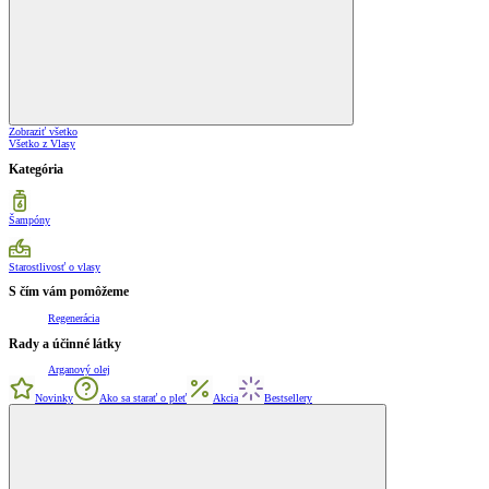
Zobraziť všetko
Všetko z Vlasy
Kategória
Šampóny
Starostlivosť o vlasy
S čím vám pomôžeme
Regenerácia
Rady a účinné látky
Arganový olej
Novinky
Ako sa starať o pleť
Akcia
Bestsellery