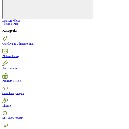
Zobraziť všetko
Všetko z Pleť
Kategória
Odličovanie a čistenie pleti
Pleťové krémy
Séra a masky
Peelingy a oleje
Očné krémy a gély
Líčenie
SPF a opaľovanie