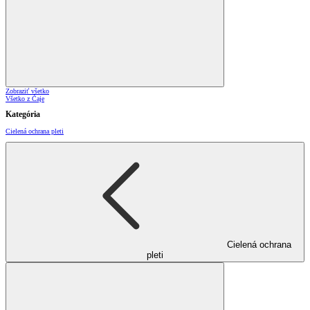
Zobraziť všetko
Všetko z Čaje
Kategória
Cielená ochrana pleti
Cielená ochrana
pleti