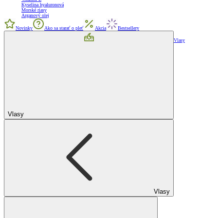
Kyselina hyaluronová
Morské riasy
Arganový olej
Novinky
Ako sa starať o pleť
Akcia
Bestsellery
Vlasy
Vlasy
Vlasy