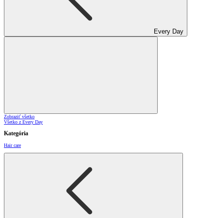
Every Day
Zobraziť všetko
Všetko z Every Day
Kategória
Hair care