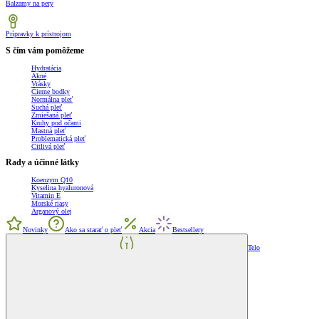
Balzamy na pery
Prípravky k prístrojom
S čím vám pomôžeme
Hydratácia
Akné
Vrásky
Čierne bodky
Normálna pleť
Suchá pleť
Zmiešaná pleť
Kruhy pod očami
Mastná pleť
Problematická pleť
Citlivá pleť
Rady a účinné látky
Koenzym Q10
Kyselina hyaluronová
Vitamin E
Morské riasy
Arganový olej
Novinky
Ako sa starať o pleť
Akcia
Bestsellery
Telo