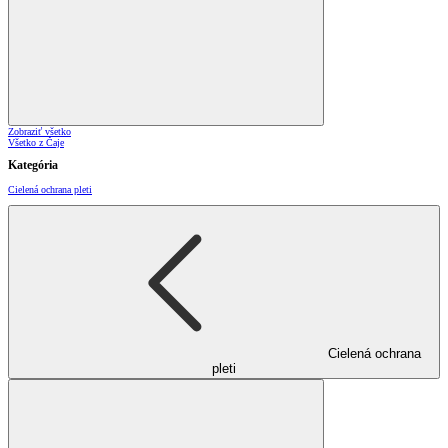
Zobraziť všetko
Všetko z Čaje
Kategória
Cielená ochrana pleti
Cielená ochrana
pleti