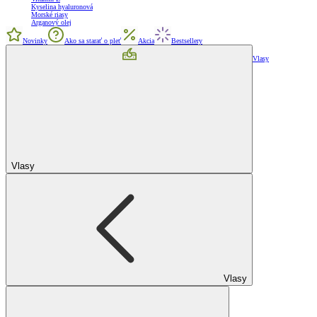
Kyselina hyaluronová
Morské riasy
Arganový olej
Novinky
Ako sa starať o pleť
Akcia
Bestsellery
Vlasy
Vlasy
Vlasy