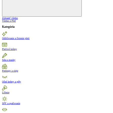
Zobraziť všetko
Všetko z Pleť
Kategória
Odličovanie a čistenie pleti
Pleťové krémy
Séra a masky
Peelingy a oleje
Očné krémy a gély
Líčenie
SPF a opaľovanie