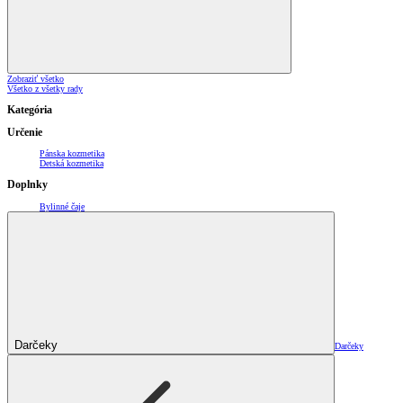
Zobraziť všetko
Všetko z všetky rady
Kategória
Určenie
Pánska kozmetika
Detská kozmetika
Doplnky
Bylinné čaje
Darčeky
Darčeky