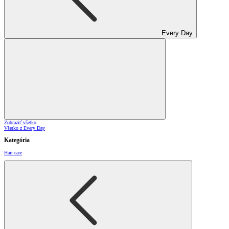
Every Day
Zobraziť všetko
Všetko z Every Day
Kategória
Hair care