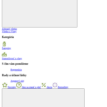
Zobraziť všetko
Všetko z Vlasy
Kategória
Šampóny
Starostlivosť o vlasy
S čím vám pomôžeme
Regenerácia
Rady a účinné látky
Arganový olej
Novinky
Ako sa starať o pleť
Akcia
Bestsellery