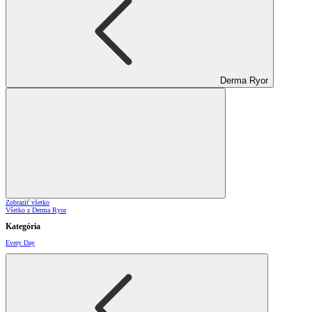
Derma Ryor
Zobraziť všetko
Všetko z Derma Ryor
Kategória
Every Day