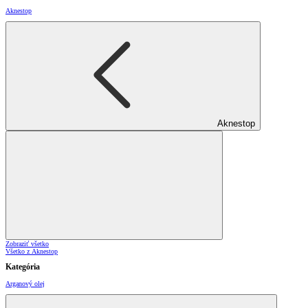
Aknestop
Aknestop
Zobraziť všetko
Všetko z Aknestop
Kategória
Arganový olej