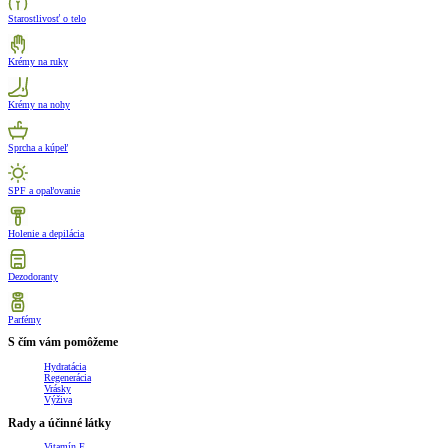
Starostlivosť o telo
Krémy na ruky
Krémy na nohy
Sprcha a kúpeľ
SPF a opaľovanie
Holenie a depilácia
Dezodoranty
Parfémy
S čím vám pomôžeme
Hydratácia
Regenerácia
Vrásky
Výživa
Rady a účinné látky
Vitamín E