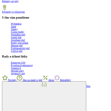
Balzamy na pery
Prípravky k prístrojom
S čím vám pomôžeme
Hydratácia
Akné
Vrásky
Čierne bodky
Normálna pleť
Suchá pleť
Zmiešaná pleť
Kruhy pod očami
Mastná pleť
Problematická pleť
Citlivá pleť
Rady a účinné látky
Koenzym Q10
Kyselina hyaluronová
Vitamin E
Morské riasy
Arganový olej
Novinky
Ako sa starať o pleť
Akcia
Bestsellery
Telo