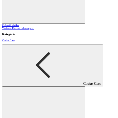
Zobraziť všetko
Všetko z Cielená ochrana pleti
Kategória
Caviar Care
Caviar Care