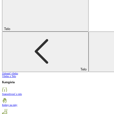
Telo
Telo
Zobraziť všetko
Všetko z Telo
Kategória
Starostlivosť o telo
Krémy na ruky