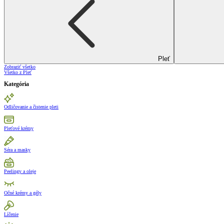
Pleť
Zobraziť všetko
Všetko z Pleť
Kategória
Odličovanie a čistenie pleti
Pleťové krémy
Séra a masky
Peelingy a oleje
Očné krémy a gély
Líčenie