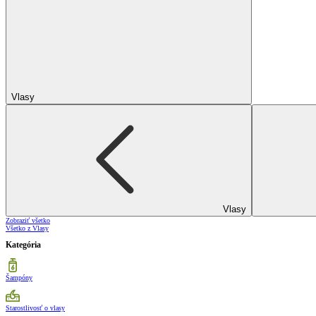
Vlasy
Vlasy
Zobraziť všetko
Všetko z Vlasy
Kategória
Šampóny
Starostlivosť o vlasy