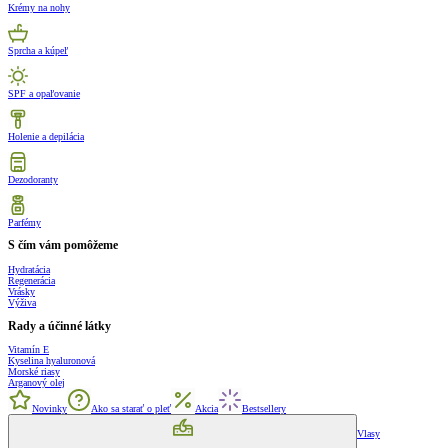
Krémy na nohy
Sprcha a kúpeľ
SPF a opaľovanie
Holenie a depilácia
Dezodoranty
Parfémy
S čím vám pomôžeme
Hydratácia
Regenerácia
Vrásky
Výživa
Rady a účinné látky
Vitamín E
Kyselina hyaluronová
Morské riasy
Arganový olej
Novinky
Ako sa starať o pleť
Akcia
Bestsellery
Vlasy