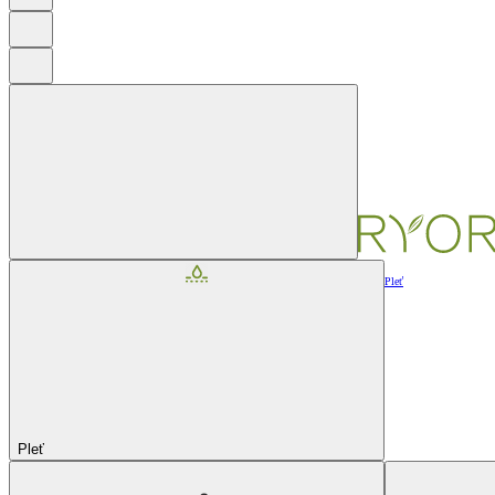
Pleť
Pleť