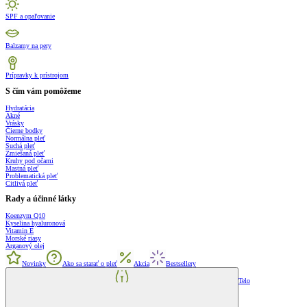
SPF a opaľovanie
Balzamy na pery
Prípravky k prístrojom
S čím vám pomôžeme
Hydratácia
Akné
Vrásky
Čierne bodky
Normálna pleť
Suchá pleť
Zmiešaná pleť
Kruhy pod očami
Mastná pleť
Problematická pleť
Citlivá pleť
Rady a účinné látky
Koenzym Q10
Kyselina hyaluronová
Vitamin E
Morské riasy
Arganový olej
Novinky
Ako sa starať o pleť
Akcia
Bestsellery
Telo