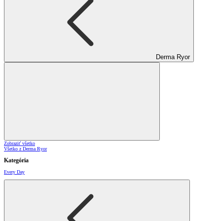
Derma Ryor
Zobraziť všetko
Všetko z Derma Ryor
Kategória
Every Day