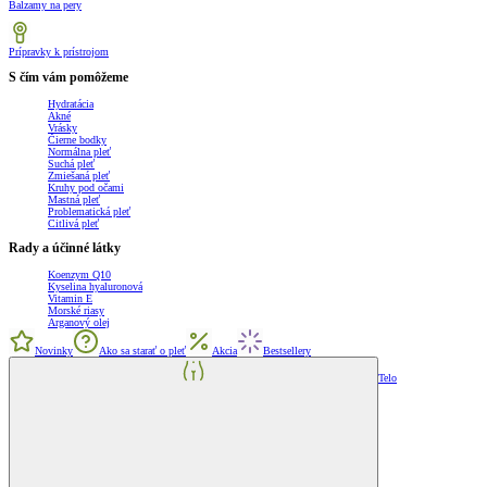
Balzamy na pery
Prípravky k prístrojom
S čím vám pomôžeme
Hydratácia
Akné
Vrásky
Čierne bodky
Normálna pleť
Suchá pleť
Zmiešaná pleť
Kruhy pod očami
Mastná pleť
Problematická pleť
Citlivá pleť
Rady a účinné látky
Koenzym Q10
Kyselina hyaluronová
Vitamin E
Morské riasy
Arganový olej
Novinky
Ako sa starať o pleť
Akcia
Bestsellery
Telo