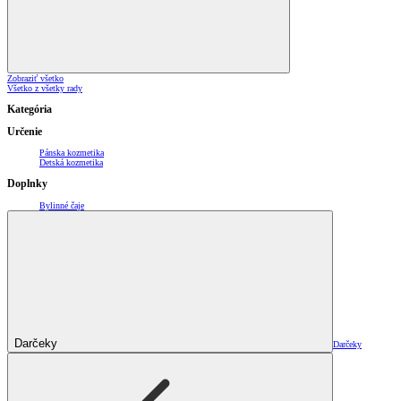
Zobraziť všetko
Všetko z všetky rady
Kategória
Určenie
Pánska kozmetika
Detská kozmetika
Doplnky
Bylinné čaje
Darčeky
Darčeky