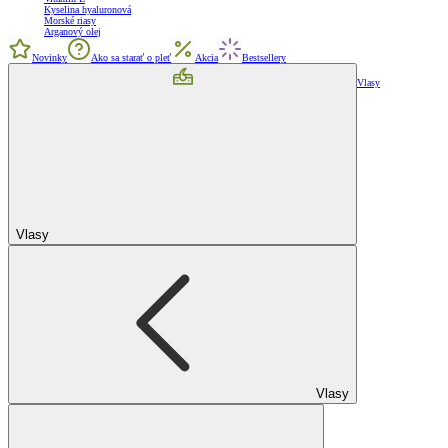
Kyselina hyaluronová
Morské riasy
Arganový olej
Novinky
Ako sa starať o pleť
Akcia
Bestsellery
Vlasy
Vlasy
Vlasy