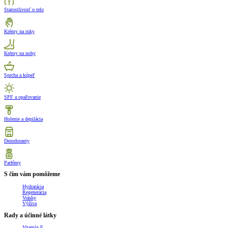
Starostlivosť o telo
Krémy na ruky
Krémy na nohy
Sprcha a kúpeľ
SPF a opaľovanie
Holenie a depilácia
Dezodoranty
Parfémy
S čím vám pomôžeme
Hydratácia
Regenerácia
Vrásky
Výživa
Rady a účinné látky
Vitamín E