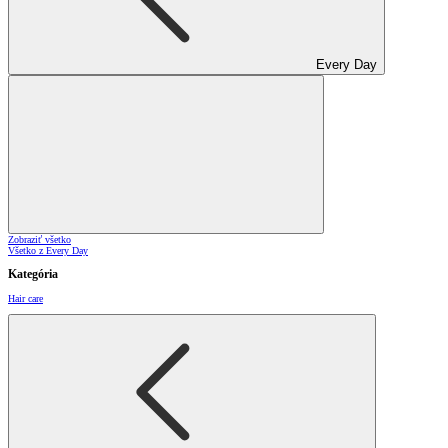
Every Day
Zobraziť všetko
Všetko z Every Day
Kategória
Hair care