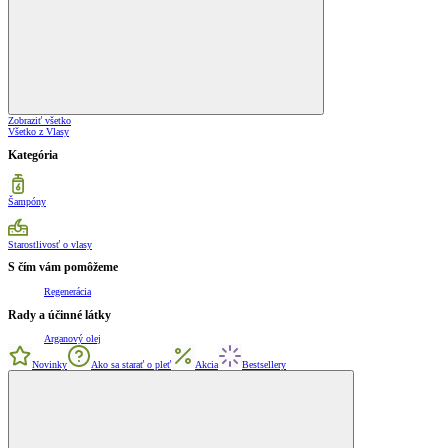
Zobraziť všetko
Všetko z Vlasy
Kategória
Šampóny
Starostlivosť o vlasy
S čím vám pomôžeme
Regenerácia
Rady a účinné látky
Arganový olej
Novinky
Ako sa starať o pleť
Akcia
Bestsellery