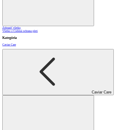
Zobraziť všetko
Všetko z Cielená ochrana pleti
Kategória
Caviar Care
Caviar Care