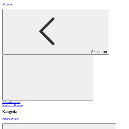
Aknestop
Aknestop
Zobraziť všetko
Všetko z Aknestop
Kategória
Arganový olej