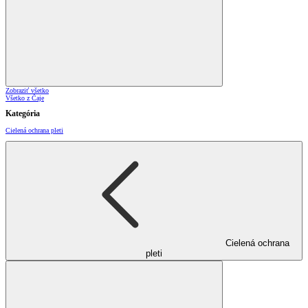
Zobraziť všetko
Všetko z Čaje
Kategória
Cielená ochrana pleti
Cielená ochrana
pleti