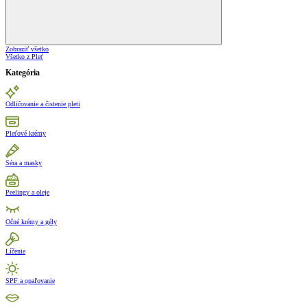
Zobraziť všetko
Všetko z Pleť
Kategória
Odličovanie a čistenie pleti
Pleťové krémy
Séra a masky
Peelingy a oleje
Očné krémy a gély
Líčenie
SPF a opaľovanie