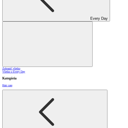
Every Day
Zobraziť všetko
Všetko z Every Day
Kategória
Hair care