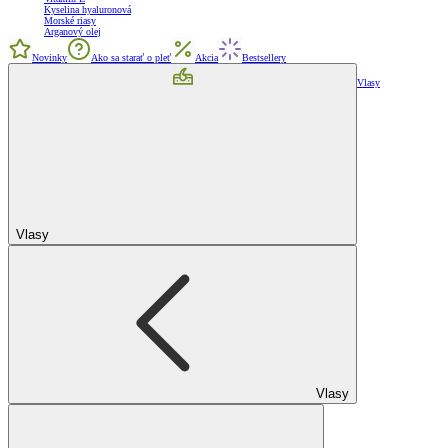
Kyselina hyaluronová
Morské riasy
Arganový olej
Novinky
Ako sa starať o pleť
Akcia
Bestsellery
Vlasy
Vlasy
Vlasy