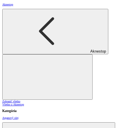
Aknestop
Aknestop
Zobraziť všetko
Všetko z Aknestop
Kategória
Arganový olej