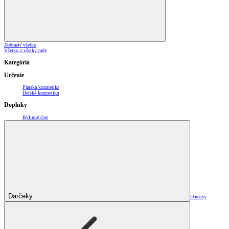
Zobraziť všetko
Všetko z všetky rady
Kategória
Určenie
Pánska kozmetika
Detská kozmetika
Doplnky
Bylinné čaje
Darčeky
Darčeky