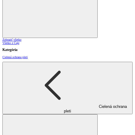
Zobraziť všetko
Všetko z Čaje
Kategória
Cielená ochrana pleti
Cielená ochrana
pleti