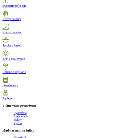
Starostlivosť o telo
Krémy na ruky
Krémy na nohy
Sprcha a kúpeľ
SPF a opaľovanie
Holenie a depilácia
Dezodoranty
Parfémy
S čím vám pomôžeme
Hydratácia
Regenerácia
Vrásky
Výživa
Rady a účinné látky
Vitamín E