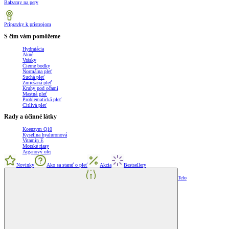
Balzamy na pery
Prípravky k prístrojom
S čím vám pomôžeme
Hydratácia
Akné
Vrásky
Čierne bodky
Normálna pleť
Suchá pleť
Zmiešaná pleť
Kruhy pod očami
Mastná pleť
Problematická pleť
Citlivá pleť
Rady a účinné látky
Koenzym Q10
Kyselina hyaluronová
Vitamin E
Morské riasy
Arganový olej
Novinky
Ako sa starať o pleť
Akcia
Bestsellery
Telo