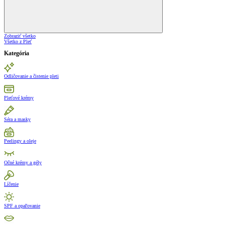
Zobraziť všetko
Všetko z Pleť
Kategória
Odličovanie a čistenie pleti
Pleťové krémy
Séra a masky
Peelingy a oleje
Očné krémy a gély
Líčenie
SPF a opaľovanie