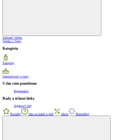
Zobraziť všetko
Všetko z Vlasy
Kategória
Šampóny
Starostlivosť o vlasy
S čím vám pomôžeme
Regenerácia
Rady a účinné látky
Arganový olej
Novinky
Ako sa starať o pleť
Akcia
Bestsellery