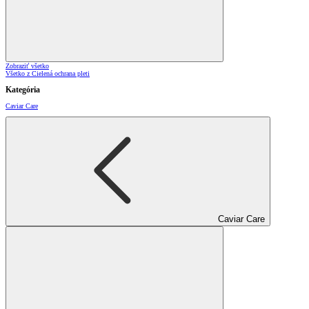
Zobraziť všetko
Všetko z Cielená ochrana pleti
Kategória
Caviar Care
Caviar Care