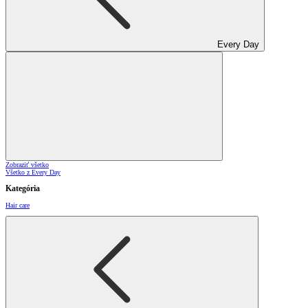
Every Day
Zobraziť všetko
Všetko z Every Day
Kategória
Hair care