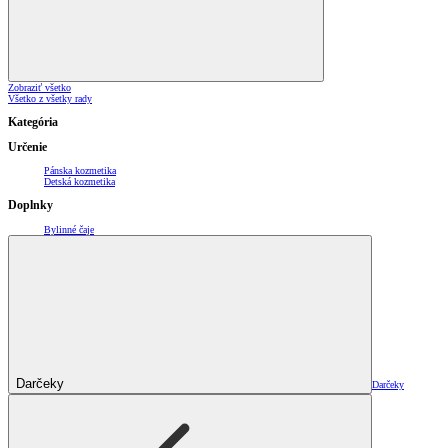
Zobraziť všetko
Všetko z všetky rady
Kategória
Určenie
Pánska kozmetika
Detská kozmetika
Doplnky
Bylinné čaje
Darčeky
Darčeky