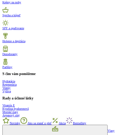
Krémy na nohy
Sprcha a kúpeľ
SPF a opaľovanie
Holenie a depilácia
Dezodoranty
Parfémy
S čím vám pomôžeme
Hydratácia
Regenerácia
Vrásky
Výživa
Rady a účinné látky
Vitamín E
Kyselina hyaluronová
Morské riasy
Arganový olej
Novinky
Ako sa starať o pleť
Akcia
Bestsellery
Vlasy