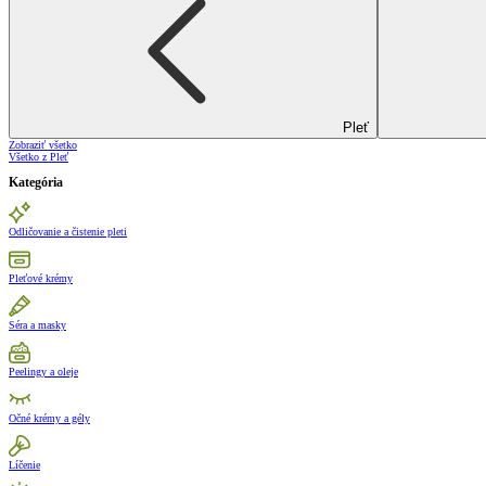
Pleť
Zobraziť všetko
Všetko z Pleť
Kategória
Odličovanie a čistenie pleti
Pleťové krémy
Séra a masky
Peelingy a oleje
Očné krémy a gély
Líčenie