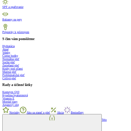
SPF a opaľovanie
Balzamy na pery
Prípravky k prístrojom
S čím vám pomôžeme
Hydratácia
Akné
Vrásky
Čierne bodky
Normálna pleť
Suchá pleť
Zmiešaná pleť
Kruhy pod očami
Mastná pleť
Problematická pleť
Citlivá pleť
Rady a účinné látky
Koenzym Q10
Kyselina hyaluronová
Vitamin E
Morské riasy
Arganový olej
Novinky
Ako sa starať o pleť
Akcia
Bestsellery
Telo