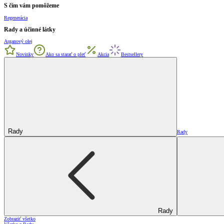
S čím vám pomôžeme
Regenerácia
Rady a účinné látky
Arganový olej
Novinky
Ako sa starať o pleť
Akcia
Bestsellery
Rady
Rady
Rady
Zobraziť všetko