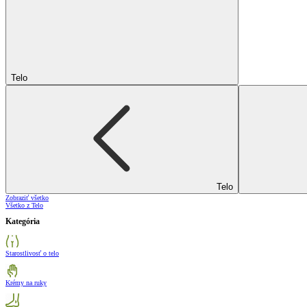
Telo
Telo
Zobraziť všetko
Všetko z Telo
Kategória
Starostlivosť o telo
Krémy na ruky