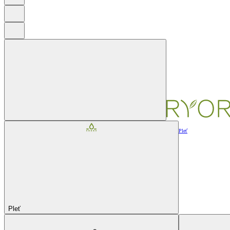
Pleť
Pleť