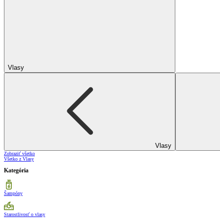
Vlasy
Vlasy
Zobraziť všetko
Všetko z Vlasy
Kategória
Šampóny
Starostlivosť o vlasy