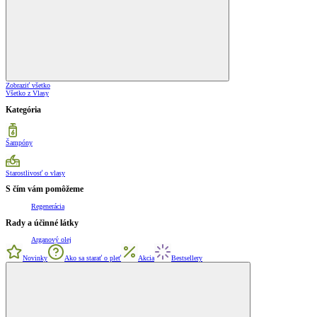
Zobraziť všetko
Všetko z Vlasy
Kategória
Šampóny
Starostlivosť o vlasy
S čím vám pomôžeme
Regenerácia
Rady a účinné látky
Arganový olej
Novinky
Ako sa starať o pleť
Akcia
Bestsellery