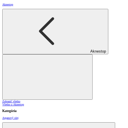
Aknestop
Aknestop
Zobraziť všetko
Všetko z Aknestop
Kategória
Arganový olej