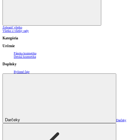
Zobraziť všetko
Všetko z všetky rady
Kategória
Určenie
Pánska kozmetika
Detská kozmetika
Doplnky
Bylinné čaje
Darčeky
Darčeky