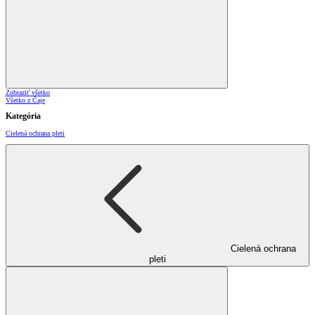
Zobraziť všetko
Všetko z Čaje
Kategória
Cielená ochrana pleti
Cielená ochrana
pleti