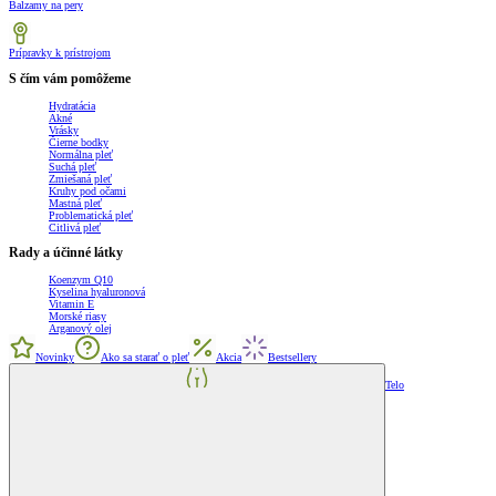
Balzamy na pery
Prípravky k prístrojom
S čím vám pomôžeme
Hydratácia
Akné
Vrásky
Čierne bodky
Normálna pleť
Suchá pleť
Zmiešaná pleť
Kruhy pod očami
Mastná pleť
Problematická pleť
Citlivá pleť
Rady a účinné látky
Koenzym Q10
Kyselina hyaluronová
Vitamin E
Morské riasy
Arganový olej
Novinky
Ako sa starať o pleť
Akcia
Bestsellery
Telo