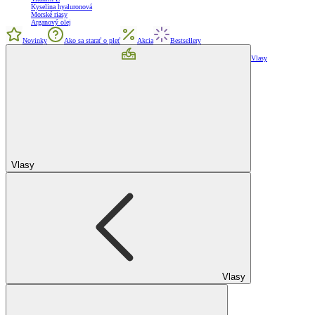
Kyselina hyaluronová
Morské riasy
Arganový olej
Novinky
Ako sa starať o pleť
Akcia
Bestsellery
Vlasy
Vlasy
Vlasy