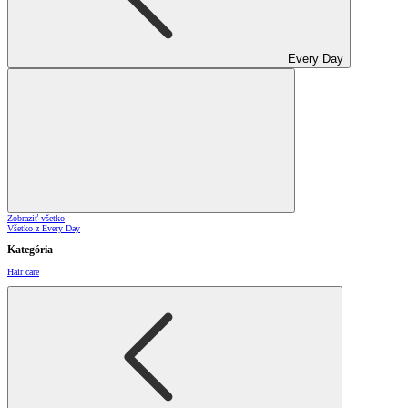
Every Day
Zobraziť všetko
Všetko z Every Day
Kategória
Hair care