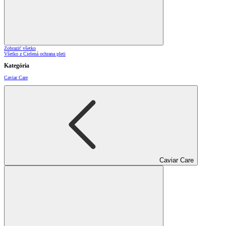
Zobraziť všetko
Všetko z Cielená ochrana pleti
Kategória
Caviar Care
Caviar Care