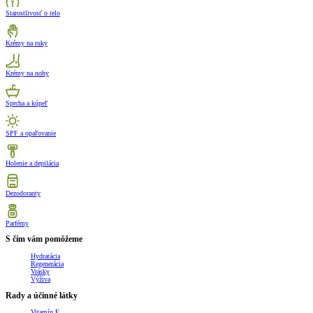
Starostlivosť o telo
Krémy na ruky
Krémy na nohy
Sprcha a kúpeľ
SPF a opaľovanie
Holenie a depilácia
Dezodoranty
Parfémy
S čím vám pomôžeme
Hydratácia
Regenerácia
Vrásky
Výživa
Rady a účinné látky
Vitamín E