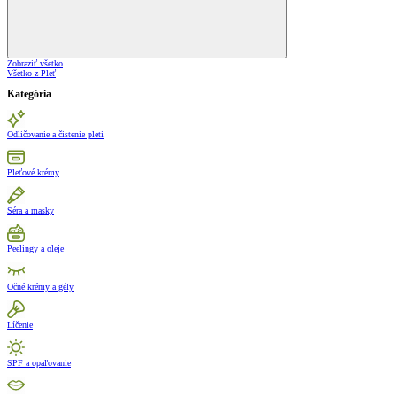
Zobraziť všetko
Všetko z Pleť
Kategória
Odličovanie a čistenie pleti
Pleťové krémy
Séra a masky
Peelingy a oleje
Očné krémy a gély
Líčenie
SPF a opaľovanie