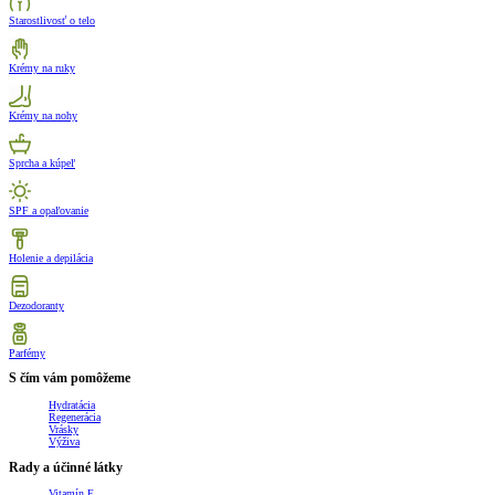
Starostlivosť o telo
Krémy na ruky
Krémy na nohy
Sprcha a kúpeľ
SPF a opaľovanie
Holenie a depilácia
Dezodoranty
Parfémy
S čím vám pomôžeme
Hydratácia
Regenerácia
Vrásky
Výživa
Rady a účinné látky
Vitamín E