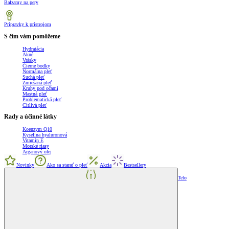
Balzamy na pery
Prípravky k prístrojom
S čím vám pomôžeme
Hydratácia
Akné
Vrásky
Čierne bodky
Normálna pleť
Suchá pleť
Zmiešaná pleť
Kruhy pod očami
Mastná pleť
Problematická pleť
Citlivá pleť
Rady a účinné látky
Koenzym Q10
Kyselina hyaluronová
Vitamin E
Morské riasy
Arganový olej
Novinky
Ako sa starať o pleť
Akcia
Bestsellery
Telo