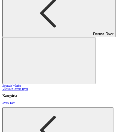
Derma Ryor
Zobraziť všetko
Všetko z Derma Ryor
Kategória
Every Day