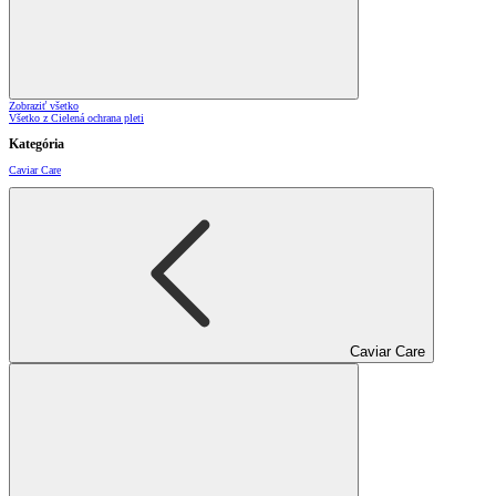
Zobraziť všetko
Všetko z Cielená ochrana pleti
Kategória
Caviar Care
Caviar Care