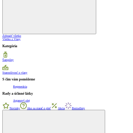
Zobraziť všetko
Všetko z Vlasy
Kategória
Šampóny
Starostlivosť o vlasy
S čím vám pomôžeme
Regenerácia
Rady a účinné látky
Arganový olej
Novinky
Ako sa starať o pleť
Akcia
Bestsellery