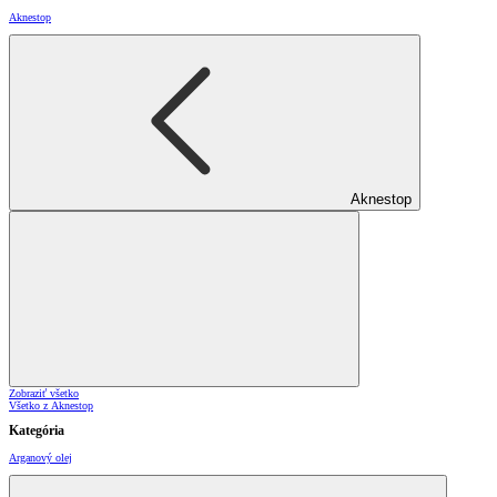
Aknestop
Aknestop
Zobraziť všetko
Všetko z Aknestop
Kategória
Arganový olej