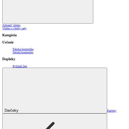
Zobraziť všetko
Všetko z všetky rady
Kategória
Určenie
Pánska kozmetika
Detská kozmetika
Doplnky
Bylinné čaje
Darčeky
Darčeky