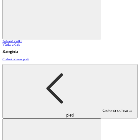
Zobraziť všetko
Všetko z Čaje
Kategória
Cielená ochrana pleti
Cielená ochrana
pleti