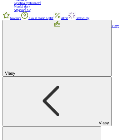
Kyselina hyaluronová
Morské riasy
Arganový olej
Novinky
Ako sa starať o pleť
Akcia
Bestsellery
Vlasy
Vlasy
Vlasy