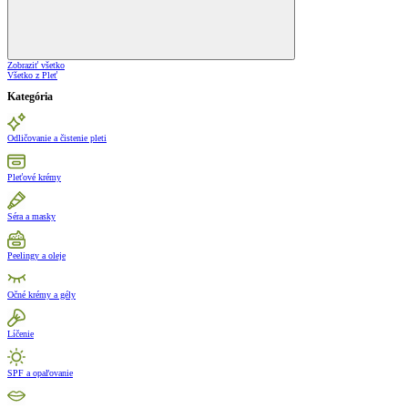
Zobraziť všetko
Všetko z Pleť
Kategória
Odličovanie a čistenie pleti
Pleťové krémy
Séra a masky
Peelingy a oleje
Očné krémy a gély
Líčenie
SPF a opaľovanie