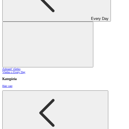
Every Day
Zobraziť všetko
Všetko z Every Day
Kategória
Hair care