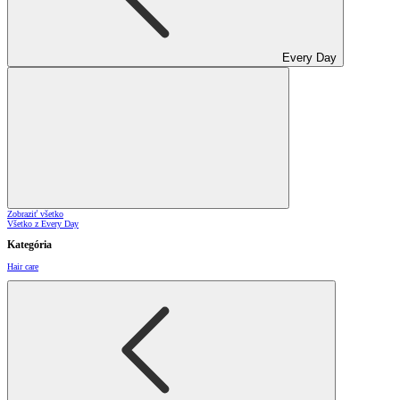
Every Day
Zobraziť všetko
Všetko z Every Day
Kategória
Hair care