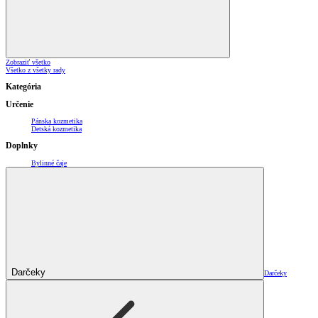
Zobraziť všetko
Všetko z všetky rady
Kategória
Určenie
Pánska kozmetika
Detská kozmetika
Doplnky
Bylinné čaje
Darčeky
Darčeky