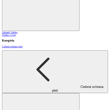
Zobraziť všetko
Všetko z Čaje
Kategória
Cielená ochrana pleti
Cielená ochrana
pleti