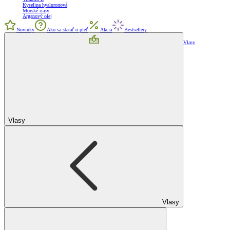
Kyselina hyaluronová
Morské riasy
Arganový olej
Novinky
Ako sa starať o pleť
Akcia
Bestsellery
Vlasy
Vlasy
Vlasy