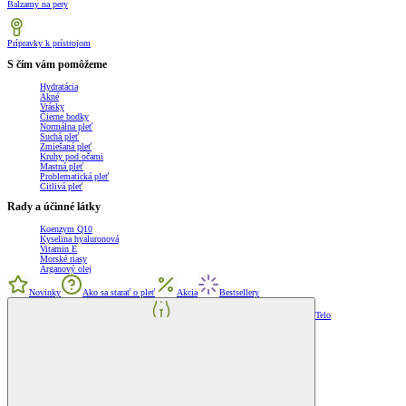
Balzamy na pery
Prípravky k prístrojom
S čím vám pomôžeme
Hydratácia
Akné
Vrásky
Čierne bodky
Normálna pleť
Suchá pleť
Zmiešaná pleť
Kruhy pod očami
Mastná pleť
Problematická pleť
Citlivá pleť
Rady a účinné látky
Koenzym Q10
Kyselina hyaluronová
Vitamin E
Morské riasy
Arganový olej
Novinky
Ako sa starať o pleť
Akcia
Bestsellery
Telo