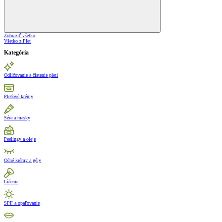
Zobraziť všetko
Všetko z Pleť
Kategória
Odličovanie a čistenie pleti
Pleťové krémy
Séra a masky
Peelingy a oleje
Očné krémy a gély
Líčenie
SPF a opaľovanie