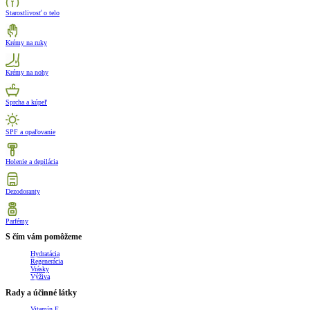
Starostlivosť o telo
Krémy na ruky
Krémy na nohy
Sprcha a kúpeľ
SPF a opaľovanie
Holenie a depilácia
Dezodoranty
Parfémy
S čím vám pomôžeme
Hydratácia
Regenerácia
Vrásky
Výživa
Rady a účinné látky
Vitamín E