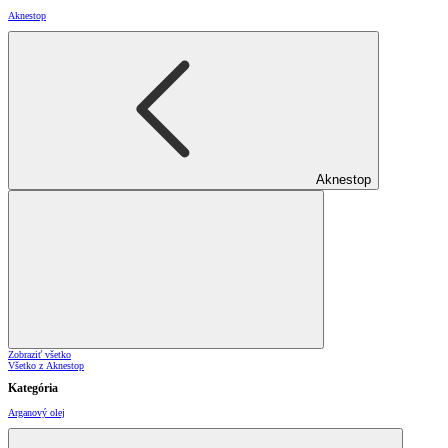
Aknestop
Aknestop
Zobraziť všetko
Všetko z Aknestop
Kategória
Arganový olej