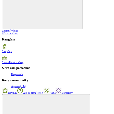
Zobraziť všetko
Všetko z Vlasy
Kategória
Šampóny
Starostlivosť o vlasy
S čím vám pomôžeme
Regenerácia
Rady a účinné látky
Arganový olej
Novinky
Ako sa starať o pleť
Akcia
Bestsellery