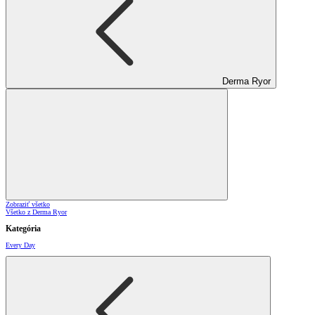
Derma Ryor
Zobraziť všetko
Všetko z Derma Ryor
Kategória
Every Day