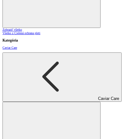
Zobraziť všetko
Všetko z Cielená ochrana pleti
Kategória
Caviar Care
Caviar Care