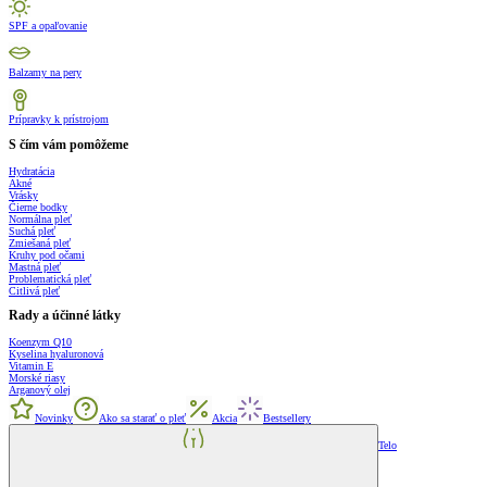
SPF a opaľovanie
Balzamy na pery
Prípravky k prístrojom
S čím vám pomôžeme
Hydratácia
Akné
Vrásky
Čierne bodky
Normálna pleť
Suchá pleť
Zmiešaná pleť
Kruhy pod očami
Mastná pleť
Problematická pleť
Citlivá pleť
Rady a účinné látky
Koenzym Q10
Kyselina hyaluronová
Vitamin E
Morské riasy
Arganový olej
Novinky
Ako sa starať o pleť
Akcia
Bestsellery
Telo