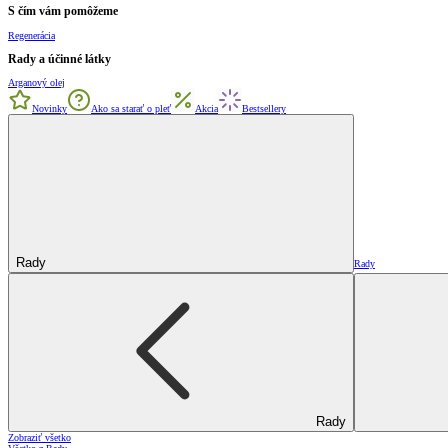
S čím vám pomôžeme
Regenerácia
Rady a účinné látky
Arganový olej
Novinky
Ako sa starať o pleť
Akcia
Bestsellery
Rady
Rady
Rady
Zobraziť všetko