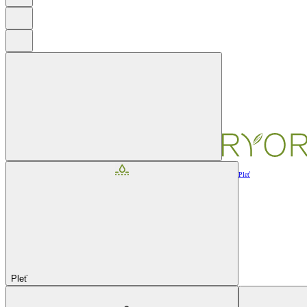
Pleť
Pleť