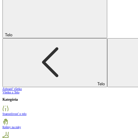
Telo
Telo
Zobraziť všetko
Všetko z Telo
Kategória
Starostlivosť o telo
Krémy na ruky