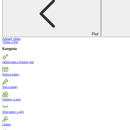
Pleť
Zobraziť všetko
Všetko z Pleť
Kategória
Odličovanie a čistenie pleti
Pleťové krémy
Séra a masky
Peelingy a oleje
Očné krémy a gély
Líčenie