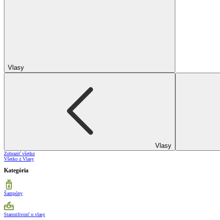
Vlasy
Vlasy
Zobraziť všetko
Všetko z Vlasy
Kategória
Šampóny
Starostlivosť o vlasy