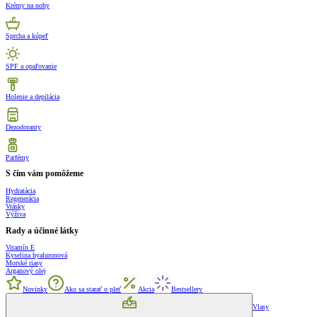
Krémy na nohy
Sprcha a kúpeľ
SPF a opaľovanie
Holenie a depilácia
Dezodoranty
Parfémy
S čím vám pomôžeme
Hydratácia
Regenerácia
Vrásky
Výživa
Rady a účinné látky
Vitamín E
Kyselina hyaluronová
Morské riasy
Arganový olej
Novinky
Ako sa starať o pleť
Akcia
Bestsellery
Vlasy