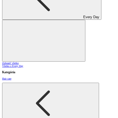
Every Day
Zobraziť všetko
Všetko z Every Day
Kategória
Hair care