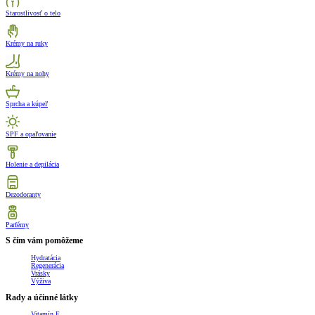
Starostlivosť o telo
Krémy na ruky
Krémy na nohy
Sprcha a kúpeľ
SPF a opaľovanie
Holenie a depilácia
Dezodoranty
Parfémy
S čím vám pomôžeme
Hydratácia
Regenerácia
Vrásky
Výživa
Rady a účinné látky
Vitamín E