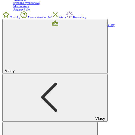
Kyselina hyaluronová
Morské riasy
Arganový olej
Novinky
Ako sa starať o pleť
Akcia
Bestsellery
Vlasy
Vlasy
Vlasy