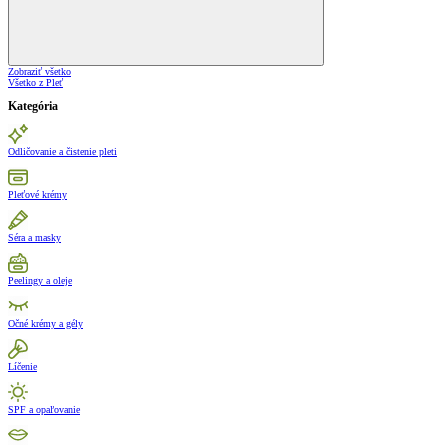
Zobraziť všetko
Všetko z Pleť
Kategória
Odličovanie a čistenie pleti
Pleťové krémy
Séra a masky
Peelingy a oleje
Očné krémy a gély
Líčenie
SPF a opaľovanie