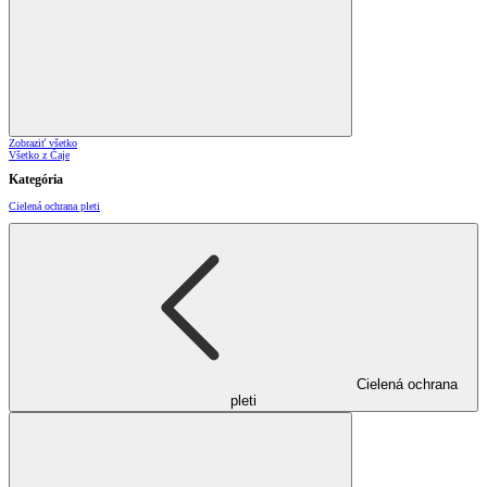
Zobraziť všetko
Všetko z Čaje
Kategória
Cielená ochrana pleti
Cielená ochrana
pleti