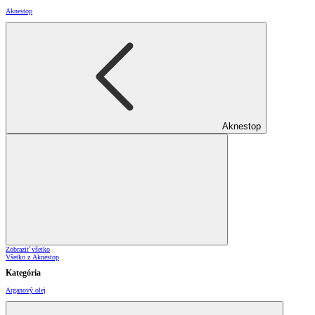
Aknestop
Aknestop
Zobraziť všetko
Všetko z Aknestop
Kategória
Arganový olej