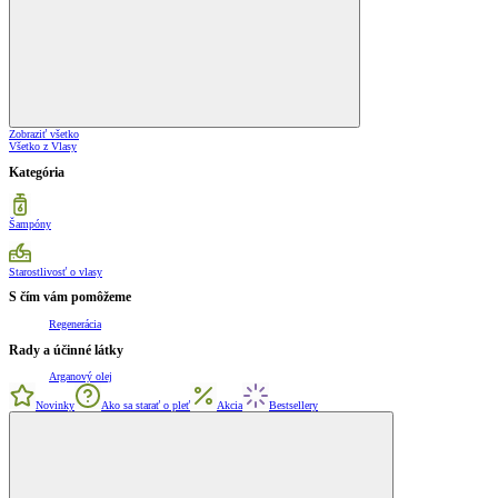
Zobraziť všetko
Všetko z Vlasy
Kategória
Šampóny
Starostlivosť o vlasy
S čím vám pomôžeme
Regenerácia
Rady a účinné látky
Arganový olej
Novinky
Ako sa starať o pleť
Akcia
Bestsellery