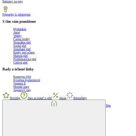
Balzamy na pery
Prípravky k prístrojom
S čím vám pomôžeme
Hydratácia
Akné
Vrásky
Čierne bodky
Normálna pleť
Suchá pleť
Zmiešaná pleť
Kruhy pod očami
Mastná pleť
Problematická pleť
Citlivá pleť
Rady a účinné látky
Koenzym Q10
Kyselina hyaluronová
Vitamin E
Morské riasy
Arganový olej
Novinky
Ako sa starať o pleť
Akcia
Bestsellery
Telo