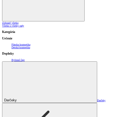
Zobraziť všetko
Všetko z všetky rady
Kategória
Určenie
Pánska kozmetika
Detská kozmetika
Doplnky
Bylinné čaje
Darčeky
Darčeky