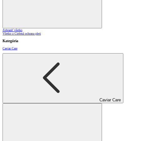
Zobraziť všetko
Všetko z Cielená ochrana pleti
Kategória
Caviar Care
Caviar Care