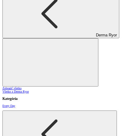
Derma Ryor
Zobraziť všetko
Všetko z Derma Ryor
Kategória
Every Day