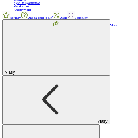
Kyselina hyaluronová
Morské riasy
Arganový olej
Novinky
Ako sa starať o pleť
Akcia
Bestsellery
Vlasy
Vlasy
Vlasy