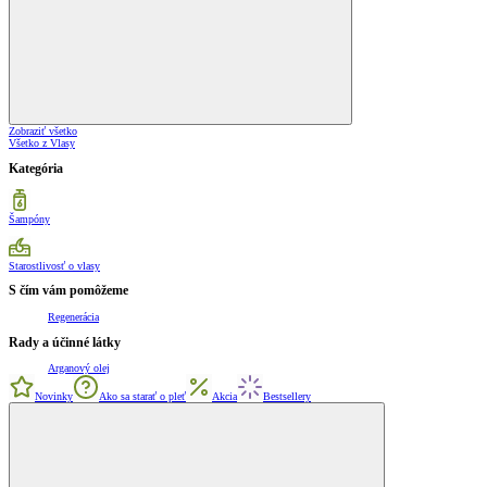
Zobraziť všetko
Všetko z Vlasy
Kategória
Šampóny
Starostlivosť o vlasy
S čím vám pomôžeme
Regenerácia
Rady a účinné látky
Arganový olej
Novinky
Ako sa starať o pleť
Akcia
Bestsellery