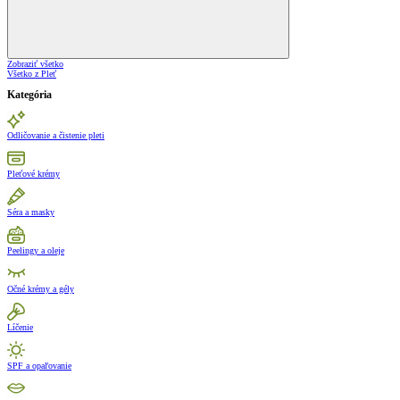
Zobraziť všetko
Všetko z Pleť
Kategória
Odličovanie a čistenie pleti
Pleťové krémy
Séra a masky
Peelingy a oleje
Očné krémy a gély
Líčenie
SPF a opaľovanie