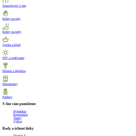
Starostlivosť o telo
Krémy na ruky
Krémy na nohy
Sprcha a kúpeľ
SPF a opaľovanie
Holenie a depilácia
Dezodoranty
Parfémy
S čím vám pomôžeme
Hydratácia
Regenerácia
Vrásky
Výživa
Rady a účinné látky
Vitamín E