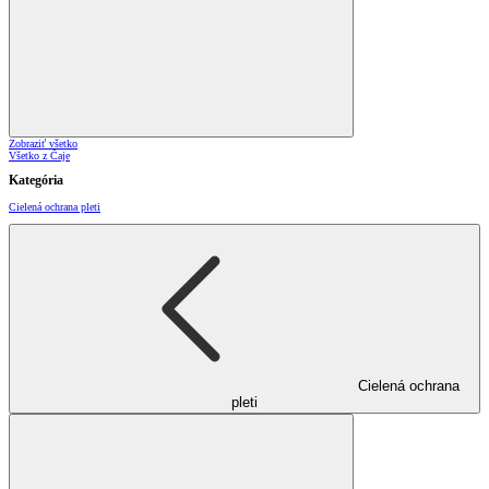
Zobraziť všetko
Všetko z Čaje
Kategória
Cielená ochrana pleti
Cielená ochrana
pleti