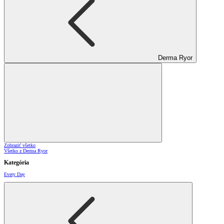
Derma Ryor
Zobraziť všetko
Všetko z Derma Ryor
Kategória
Every Day