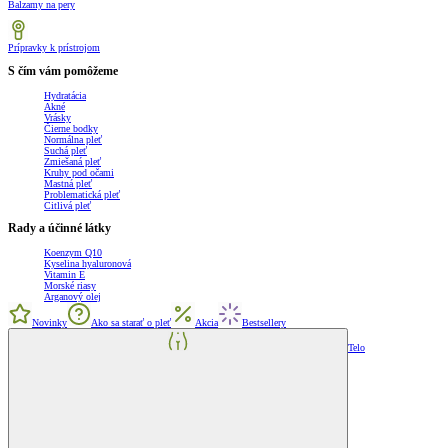
Balzamy na pery
Prípravky k prístrojom
S čím vám pomôžeme
Hydratácia
Akné
Vrásky
Čierne bodky
Normálna pleť
Suchá pleť
Zmiešaná pleť
Kruhy pod očami
Mastná pleť
Problematická pleť
Citlivá pleť
Rady a účinné látky
Koenzym Q10
Kyselina hyaluronová
Vitamin E
Morské riasy
Arganový olej
Novinky
Ako sa starať o pleť
Akcia
Bestsellery
Telo