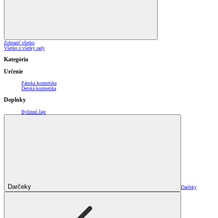
Zobraziť všetko
Všetko z všetky rady
Kategória
Určenie
Pánska kozmetika
Detská kozmetika
Doplnky
Bylinné čaje
Darčeky
Darčeky