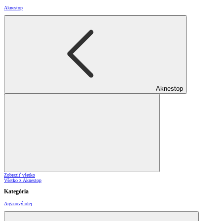
Aknestop
Aknestop
Zobraziť všetko
Všetko z Aknestop
Kategória
Arganový olej