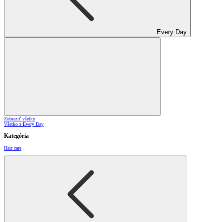
Every Day
Zobraziť všetko
Všetko z Every Day
Kategória
Hair care