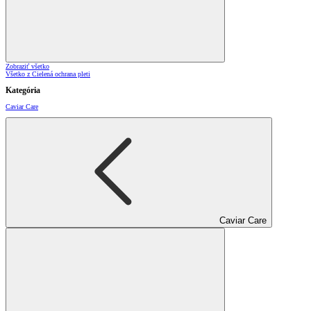
Zobraziť všetko
Všetko z Cielená ochrana pleti
Kategória
Caviar Care
Caviar Care