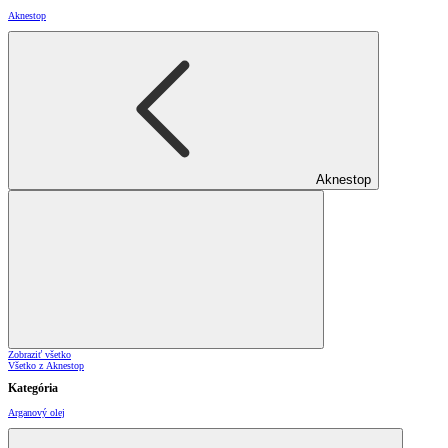
Aknestop
Aknestop
Zobraziť všetko
Všetko z Aknestop
Kategória
Arganový olej