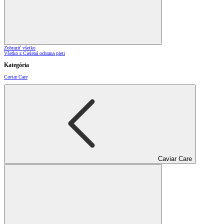
Zobraziť všetko
Všetko z Cielená ochrana pleti
Kategória
Caviar Care
Caviar Care