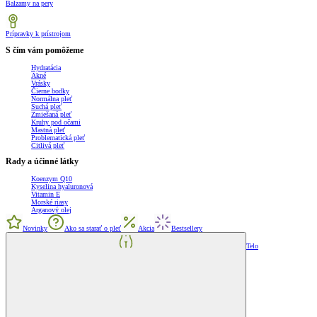
Balzamy na pery
Prípravky k prístrojom
S čím vám pomôžeme
Hydratácia
Akné
Vrásky
Čierne bodky
Normálna pleť
Suchá pleť
Zmiešaná pleť
Kruhy pod očami
Mastná pleť
Problematická pleť
Citlivá pleť
Rady a účinné látky
Koenzym Q10
Kyselina hyaluronová
Vitamin E
Morské riasy
Arganový olej
Novinky
Ako sa starať o pleť
Akcia
Bestsellery
Telo