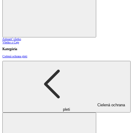
Zobraziť všetko
Všetko z Čaje
Kategória
Cielená ochrana pleti
Cielená ochrana
pleti