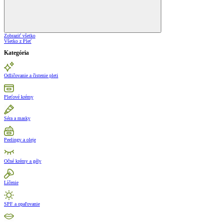
Zobraziť všetko
Všetko z Pleť
Kategória
Odličovanie a čistenie pleti
Pleťové krémy
Séra a masky
Peelingy a oleje
Očné krémy a gély
Líčenie
SPF a opaľovanie