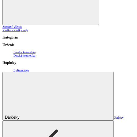
Zobraziť všetko
Všetko z všetky rady
Kategória
Určenie
Pánska kozmetika
Detská kozmetika
Doplnky
Bylinné čaje
Darčeky
Darčeky