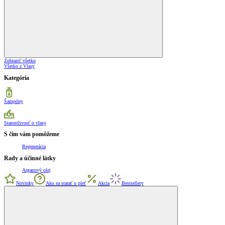
Zobraziť všetko
Všetko z Vlasy
Kategória
Šampóny
Starostlivosť o vlasy
S čím vám pomôžeme
Regenerácia
Rady a účinné látky
Arganový olej
Novinky
Ako sa starať o pleť
Akcia
Bestsellery