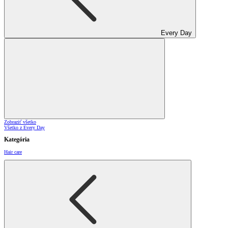
Every Day
Zobraziť všetko
Všetko z Every Day
Kategória
Hair care