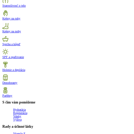
Starostlivosť o telo
Krémy na ruky
Krémy na nohy
Sprcha a kúpeľ
SPF a opaľovanie
Holenie a depilácia
Dezodoranty
Parfémy
S čím vám pomôžeme
Hydratácia
Regenerácia
Vrásky
Výživa
Rady a účinné látky
Vitamín E