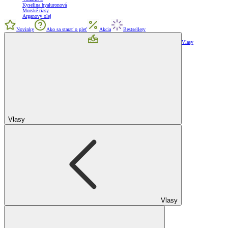
Kyselina hyaluronová
Morské riasy
Arganový olej
Novinky
Ako sa starať o pleť
Akcia
Bestsellery
Vlasy
Vlasy
Vlasy