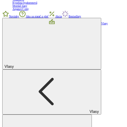
Kyselina hyaluronová
Morské riasy
Arganový olej
Novinky
Ako sa starať o pleť
Akcia
Bestsellery
Vlasy
Vlasy
Vlasy