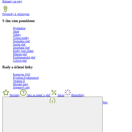
Balzamy na pery
Prípravky k prístrojom
S čím vám pomôžeme
Hydratácia
Akné
Vrásky
Čierne bodky
Normálna pleť
Suchá pleť
Zmiešaná pleť
Kruhy pod očami
Mastná pleť
Problematická pleť
Citlivá pleť
Rady a účinné látky
Koenzym Q10
Kyselina hyaluronová
Vitamin E
Morské riasy
Arganový olej
Novinky
Ako sa starať o pleť
Akcia
Bestsellery
Telo