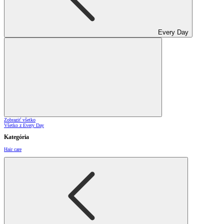
Every Day
Zobraziť všetko
Všetko z Every Day
Kategória
Hair care