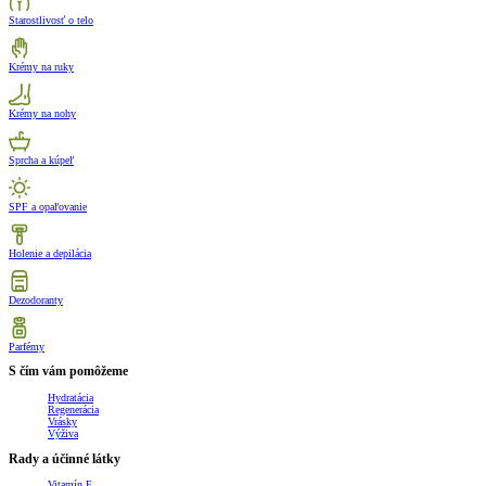
Starostlivosť o telo
Krémy na ruky
Krémy na nohy
Sprcha a kúpeľ
SPF a opaľovanie
Holenie a depilácia
Dezodoranty
Parfémy
S čím vám pomôžeme
Hydratácia
Regenerácia
Vrásky
Výživa
Rady a účinné látky
Vitamín E