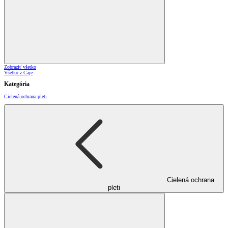
Zobraziť všetko
Všetko z Čaje
Kategória
Cielená ochrana pleti
Cielená ochrana
pleti