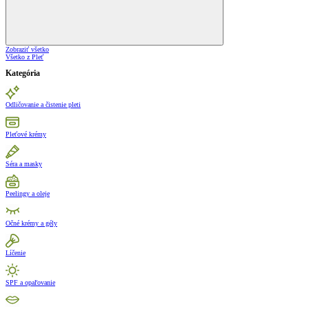
Zobraziť všetko
Všetko z Pleť
Kategória
Odličovanie a čistenie pleti
Pleťové krémy
Séra a masky
Peelingy a oleje
Očné krémy a gély
Líčenie
SPF a opaľovanie