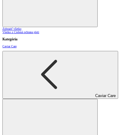
Zobraziť všetko
Všetko z Cielená ochrana pleti
Kategória
Caviar Care
Caviar Care