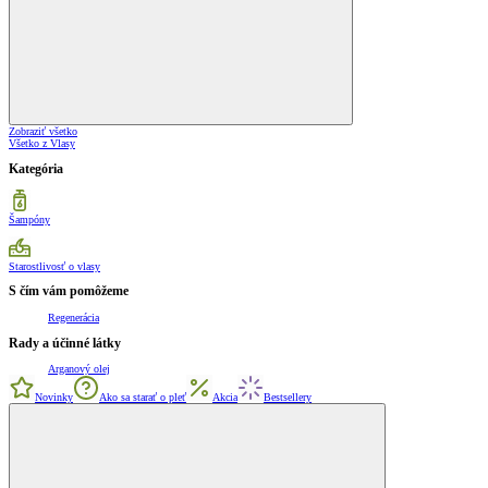
Zobraziť všetko
Všetko z Vlasy
Kategória
Šampóny
Starostlivosť o vlasy
S čím vám pomôžeme
Regenerácia
Rady a účinné látky
Arganový olej
Novinky
Ako sa starať o pleť
Akcia
Bestsellery