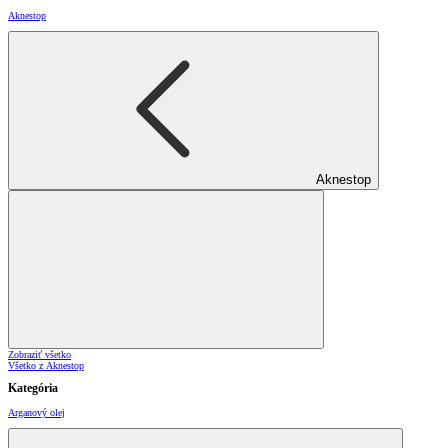
Aknestop
Aknestop
Zobraziť všetko
Všetko z Aknestop
Kategória
Arganový olej