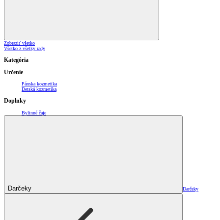
Zobraziť všetko
Všetko z všetky rady
Kategória
Určenie
Pánska kozmetika
Detská kozmetika
Doplnky
Bylinné čaje
Darčeky
Darčeky