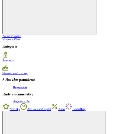
Zobraziť všetko
Všetko z Vlasy
Kategória
Šampóny
Starostlivosť o vlasy
S čím vám pomôžeme
Regenerácia
Rady a účinné látky
Arganový olej
Novinky
Ako sa starať o pleť
Akcia
Bestsellery