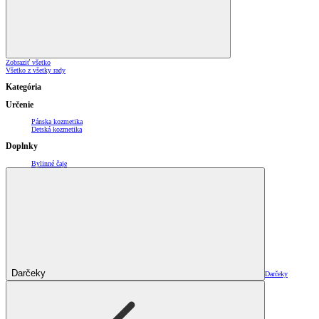
Zobraziť všetko
Všetko z všetky rady
Kategória
Určenie
Pánska kozmetika
Detská kozmetika
Doplnky
Bylinné čaje
Darčeky
Darčeky