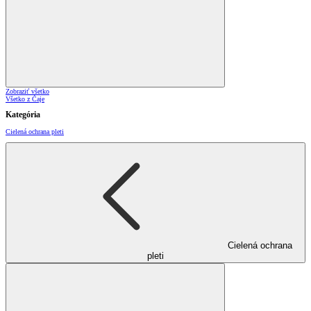
Zobraziť všetko
Všetko z Čaje
Kategória
Cielená ochrana pleti
Cielená ochrana
pleti