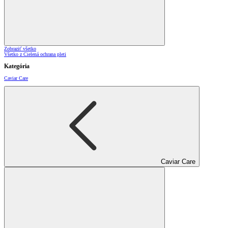
Zobraziť všetko
Všetko z Cielená ochrana pleti
Kategória
Caviar Care
Caviar Care