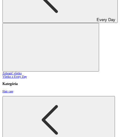
Every Day
Zobraziť všetko
Všetko z Every Day
Kategória
Hair care