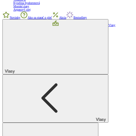
Kyselina hyaluronová
Morské riasy
Arganový olej
Novinky
Ako sa starať o pleť
Akcia
Bestsellery
Vlasy
Vlasy
Vlasy