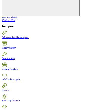
Zobraziť všetko
Všetko z Pleť
Kategória
Odličovanie a čistenie pleti
Pleťové krémy
Séra a masky
Peelingy a oleje
Očné krémy a gély
Líčenie
SPF a opaľovanie