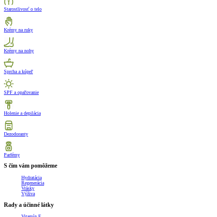
Starostlivosť o telo
Krémy na ruky
Krémy na nohy
Sprcha a kúpeľ
SPF a opaľovanie
Holenie a depilácia
Dezodoranty
Parfémy
S čím vám pomôžeme
Hydratácia
Regenerácia
Vrásky
Výživa
Rady a účinné látky
Vitamín E