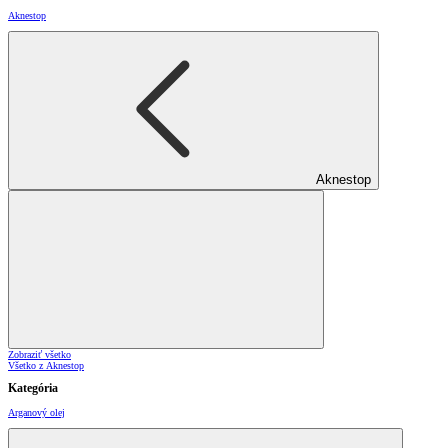
Aknestop
Aknestop
Zobraziť všetko
Všetko z Aknestop
Kategória
Arganový olej