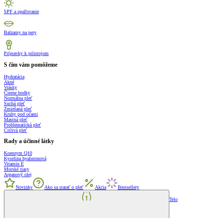
SPF a opaľovanie
Balzamy na pery
Prípravky k prístrojom
S čím vám pomôžeme
Hydratácia
Akné
Vrásky
Čierne bodky
Normálna pleť
Suchá pleť
Zmiešaná pleť
Kruhy pod očami
Mastná pleť
Problematická pleť
Citlivá pleť
Rady a účinné látky
Koenzym Q10
Kyselina hyaluronová
Vitamin E
Morské riasy
Arganový olej
Novinky
Ako sa starať o pleť
Akcia
Bestsellery
Telo