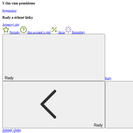
S čím vám pomôžeme
Regenerácia
Rady a účinné látky
Arganový olej
Novinky
Ako sa starať o pleť
Akcia
Bestsellery
Rady
Rady
Rady
Zobraziť všetko