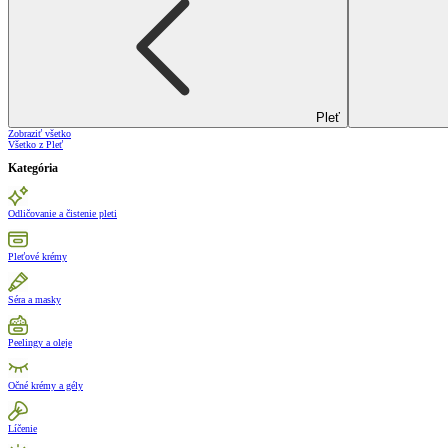
Pleť
Zobraziť všetko
Všetko z Pleť
Kategória
Odličovanie a čistenie pleti
Pleťové krémy
Séra a masky
Peelingy a oleje
Očné krémy a gély
Líčenie