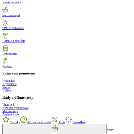
Krémy na nohy
Sprcha a kúpeľ
SPF a opaľovanie
Holenie a depilácia
Dezodoranty
Parfémy
S čím vám pomôžeme
Hydratácia
Regenerácia
Vrásky
Výživa
Rady a účinné látky
Vitamín E
Kyselina hyaluronová
Morské riasy
Arganový olej
Novinky
Ako sa starať o pleť
Akcia
Bestsellery
Vlasy