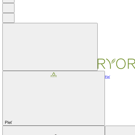
Pleť
Pleť