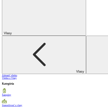
Vlasy
Vlasy
Zobraziť všetko
Všetko z Vlasy
Kategória
Šampóny
Starostlivosť o vlasy