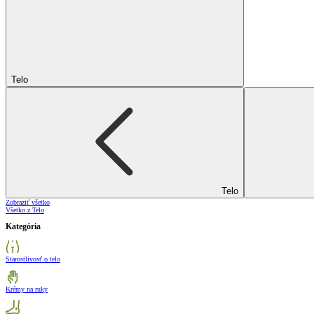
Telo
Telo
Zobraziť všetko
Všetko z Telo
Kategória
Starostlivosť o telo
Krémy na ruky