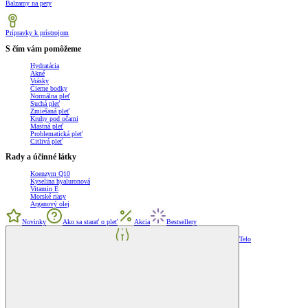
Balzamy na pery
Prípravky k prístrojom
S čím vám pomôžeme
Hydratácia
Akné
Vrásky
Čierne bodky
Normálna pleť
Suchá pleť
Zmiešaná pleť
Kruhy pod očami
Mastná pleť
Problematická pleť
Citlivá pleť
Rady a účinné látky
Koenzym Q10
Kyselina hyaluronová
Vitamin E
Morské riasy
Arganový olej
Novinky
Ako sa starať o pleť
Akcia
Bestsellery
Telo