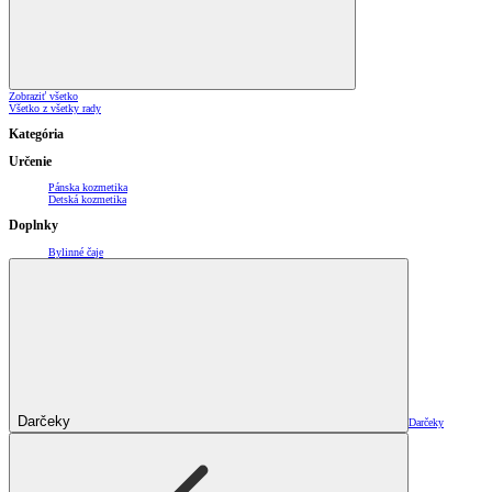
Zobraziť všetko
Všetko z všetky rady
Kategória
Určenie
Pánska kozmetika
Detská kozmetika
Doplnky
Bylinné čaje
Darčeky
Darčeky