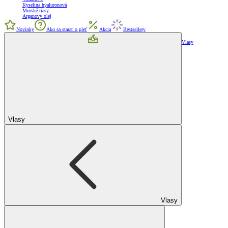
Kyselina hyaluronová
Morské riasy
Arganový olej
Novinky
Ako sa starať o pleť
Akcia
Bestsellery
Vlasy
Vlasy
Vlasy