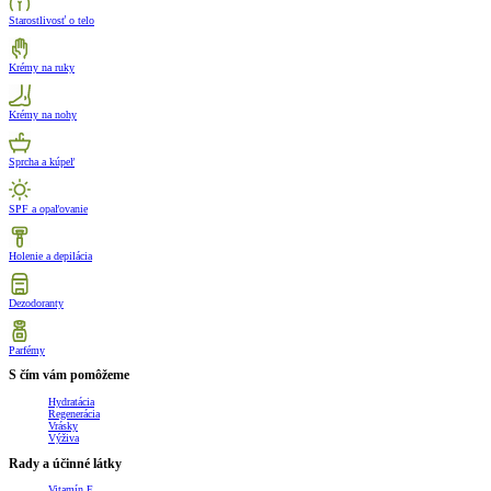
Starostlivosť o telo
Krémy na ruky
Krémy na nohy
Sprcha a kúpeľ
SPF a opaľovanie
Holenie a depilácia
Dezodoranty
Parfémy
S čím vám pomôžeme
Hydratácia
Regenerácia
Vrásky
Výživa
Rady a účinné látky
Vitamín E