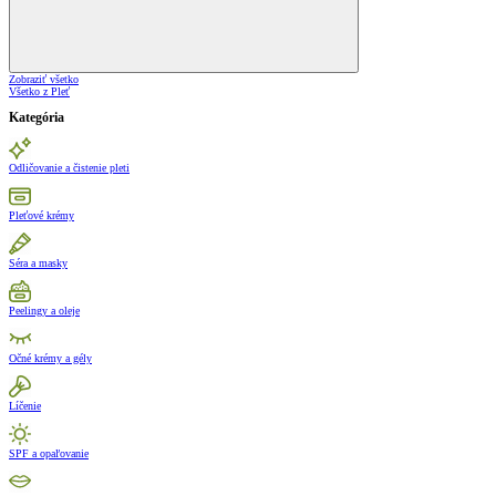
Zobraziť všetko
Všetko z Pleť
Kategória
Odličovanie a čistenie pleti
Pleťové krémy
Séra a masky
Peelingy a oleje
Očné krémy a gély
Líčenie
SPF a opaľovanie