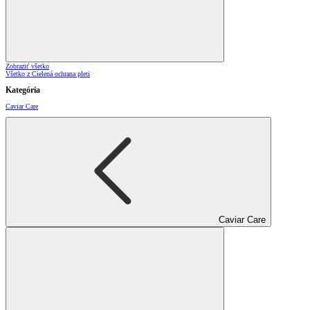
Zobraziť všetko
Všetko z Cielená ochrana pleti
Kategória
Caviar Care
Caviar Care