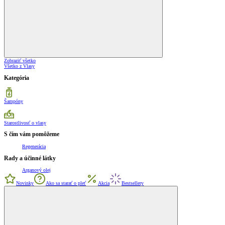
Zobraziť všetko
Všetko z Vlasy
Kategória
Šampóny
Starostlivosť o vlasy
S čím vám pomôžeme
Regenerácia
Rady a účinné látky
Arganový olej
Novinky
Ako sa starať o pleť
Akcia
Bestsellery