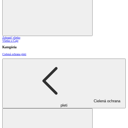
Zobraziť všetko
Všetko z Čaje
Kategória
Cielená ochrana pleti
Cielená ochrana
pleti