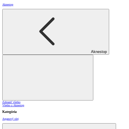
Aknestop
Aknestop
Zobraziť všetko
Všetko z Aknestop
Kategória
Arganový olej