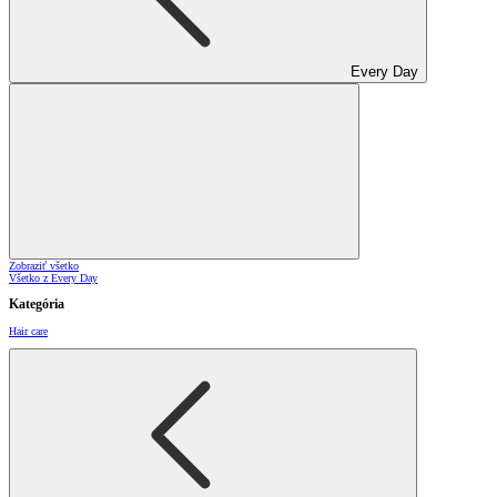
Every Day
Zobraziť všetko
Všetko z Every Day
Kategória
Hair care