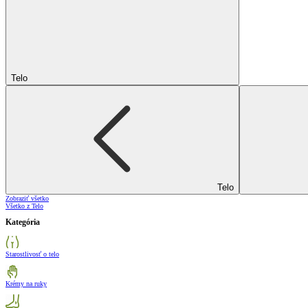
Telo
Telo
Zobraziť všetko
Všetko z Telo
Kategória
Starostlivosť o telo
Krémy na ruky