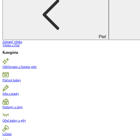
Pleť
Zobraziť všetko
Všetko z Pleť
Kategória
Odličovanie a čistenie pleti
Pleťové krémy
Séra a masky
Peelingy a oleje
Očné krémy a gély
Líčenie