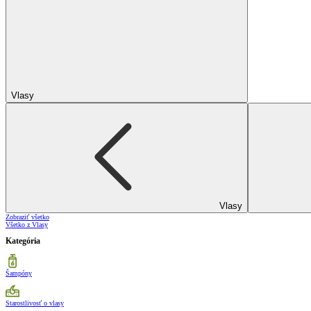
Vlasy
Vlasy
Zobraziť všetko
Všetko z Vlasy
Kategória
Šampóny
Starostlivosť o vlasy