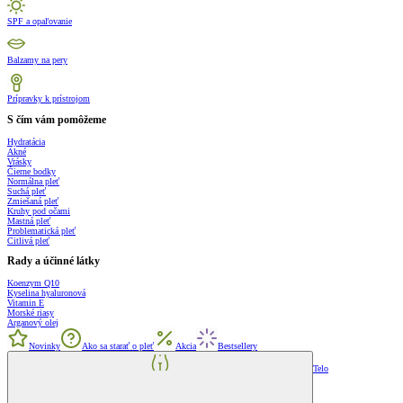
SPF a opaľovanie
Balzamy na pery
Prípravky k prístrojom
S čím vám pomôžeme
Hydratácia
Akné
Vrásky
Čierne bodky
Normálna pleť
Suchá pleť
Zmiešaná pleť
Kruhy pod očami
Mastná pleť
Problematická pleť
Citlivá pleť
Rady a účinné látky
Koenzym Q10
Kyselina hyaluronová
Vitamin E
Morské riasy
Arganový olej
Novinky
Ako sa starať o pleť
Akcia
Bestsellery
Telo