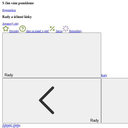
S čím vám pomôžeme
Regenerácia
Rady a účinné látky
Arganový olej
Novinky
Ako sa starať o pleť
Akcia
Bestsellery
Rady
Rady
Rady
Zobraziť všetko