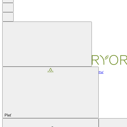
Pleť
Pleť