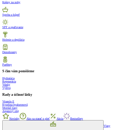
Krémy na nohy
Sprcha a kúpeľ
SPF a opaľovanie
Holenie a depilácia
Dezodoranty
Parfémy
S čím vám pomôžeme
Hydratácia
Regenerácia
Vrásky
Výživa
Rady a účinné látky
Vitamín E
Kyselina hyaluronová
Morské riasy
Arganový olej
Novinky
Ako sa starať o pleť
Akcia
Bestsellery
Vlasy