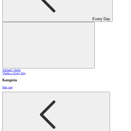
Every Day
Zobraziť všetko
Všetko z Every Day
Kategória
Hair care