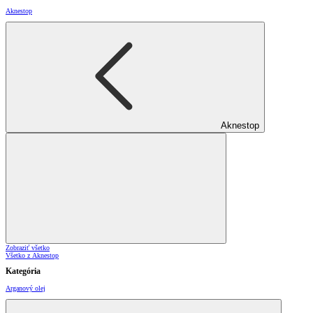
Aknestop
Aknestop
Zobraziť všetko
Všetko z Aknestop
Kategória
Arganový olej