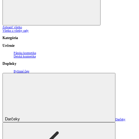
Zobraziť všetko
Všetko z všetky rady
Kategória
Určenie
Pánska kozmetika
Detská kozmetika
Doplnky
Bylinné čaje
Darčeky
Darčeky