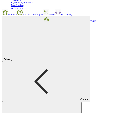
Kyselina hyaluronová
Morské riasy
Arganový olej
Novinky
Ako sa starať o pleť
Akcia
Bestsellery
Vlasy
Vlasy
Vlasy