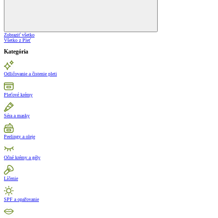
Zobraziť všetko
Všetko z Pleť
Kategória
Odličovanie a čistenie pleti
Pleťové krémy
Séra a masky
Peelingy a oleje
Očné krémy a gély
Líčenie
SPF a opaľovanie