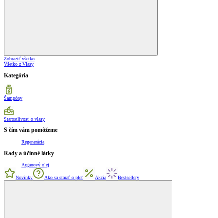
Zobraziť všetko
Všetko z Vlasy
Kategória
Šampóny
Starostlivosť o vlasy
S čím vám pomôžeme
Regenerácia
Rady a účinné látky
Arganový olej
Novinky
Ako sa starať o pleť
Akcia
Bestsellery