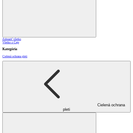
Zobraziť všetko
Všetko z Čaje
Kategória
Cielená ochrana pleti
Cielená ochrana
pleti