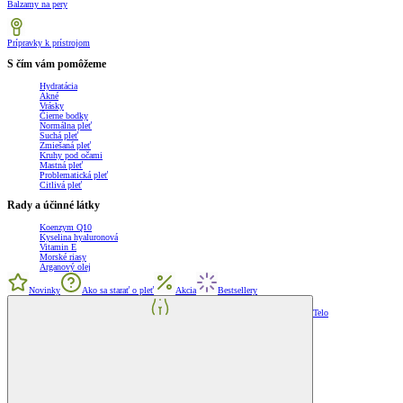
Balzamy na pery
Prípravky k prístrojom
S čím vám pomôžeme
Hydratácia
Akné
Vrásky
Čierne bodky
Normálna pleť
Suchá pleť
Zmiešaná pleť
Kruhy pod očami
Mastná pleť
Problematická pleť
Citlivá pleť
Rady a účinné látky
Koenzym Q10
Kyselina hyaluronová
Vitamin E
Morské riasy
Arganový olej
Novinky
Ako sa starať o pleť
Akcia
Bestsellery
Telo