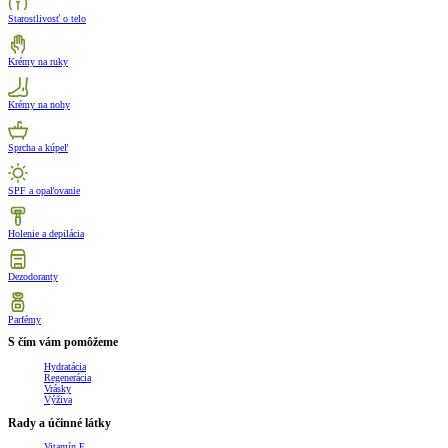
Starostlivosť o telo
Krémy na ruky
Krémy na nohy
Sprcha a kúpeľ
SPF a opaľovanie
Holenie a depilácia
Dezodoranty
Parfémy
S čím vám pomôžeme
Hydratácia
Regenerácia
Vrásky
Výživa
Rady a účinné látky
Vitamín E