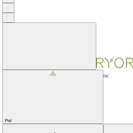
Pleť
Pleť