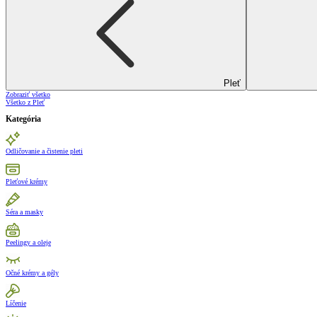
Pleť
Zobraziť všetko
Všetko z Pleť
Kategória
Odličovanie a čistenie pleti
Pleťové krémy
Séra a masky
Peelingy a oleje
Očné krémy a gély
Líčenie