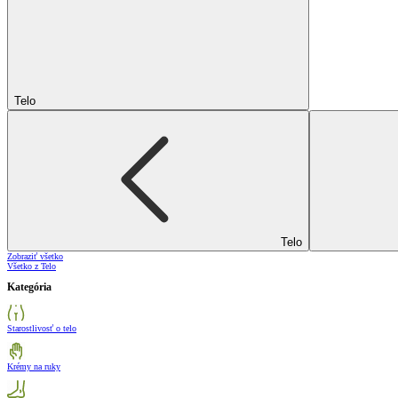
Telo
Telo
Zobraziť všetko
Všetko z Telo
Kategória
Starostlivosť o telo
Krémy na ruky