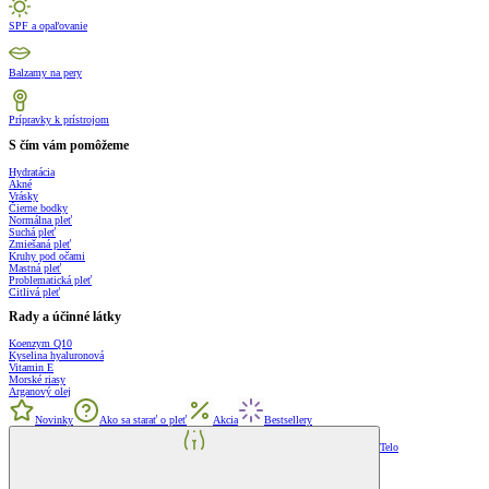
SPF a opaľovanie
Balzamy na pery
Prípravky k prístrojom
S čím vám pomôžeme
Hydratácia
Akné
Vrásky
Čierne bodky
Normálna pleť
Suchá pleť
Zmiešaná pleť
Kruhy pod očami
Mastná pleť
Problematická pleť
Citlivá pleť
Rady a účinné látky
Koenzym Q10
Kyselina hyaluronová
Vitamin E
Morské riasy
Arganový olej
Novinky
Ako sa starať o pleť
Akcia
Bestsellery
Telo