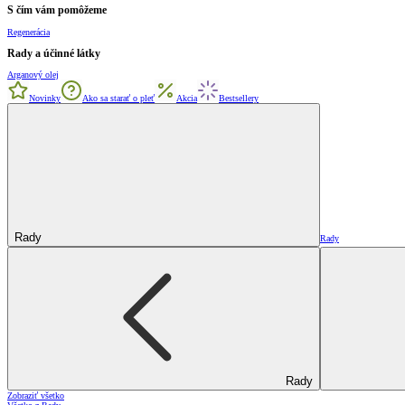
S čím vám pomôžeme
Regenerácia
Rady a účinné látky
Arganový olej
Novinky
Ako sa starať o pleť
Akcia
Bestsellery
Rady
Rady
Rady
Zobraziť všetko