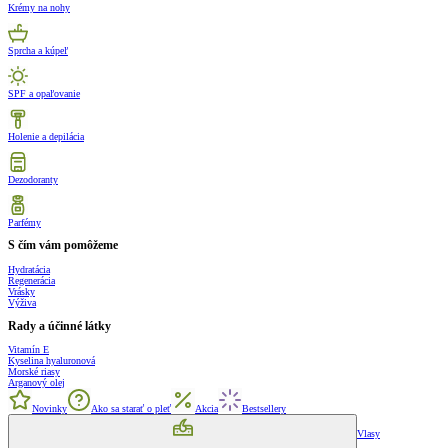
Krémy na nohy
Sprcha a kúpeľ
SPF a opaľovanie
Holenie a depilácia
Dezodoranty
Parfémy
S čím vám pomôžeme
Hydratácia
Regenerácia
Vrásky
Výživa
Rady a účinné látky
Vitamín E
Kyselina hyaluronová
Morské riasy
Arganový olej
Novinky
Ako sa starať o pleť
Akcia
Bestsellery
Vlasy