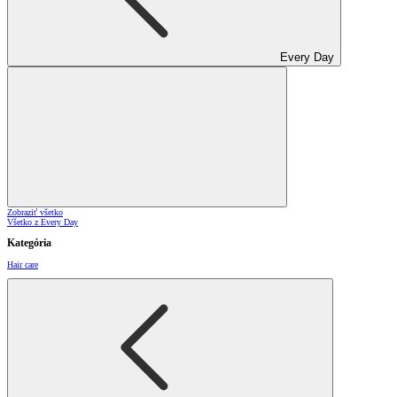
Every Day
Zobraziť všetko
Všetko z Every Day
Kategória
Hair care