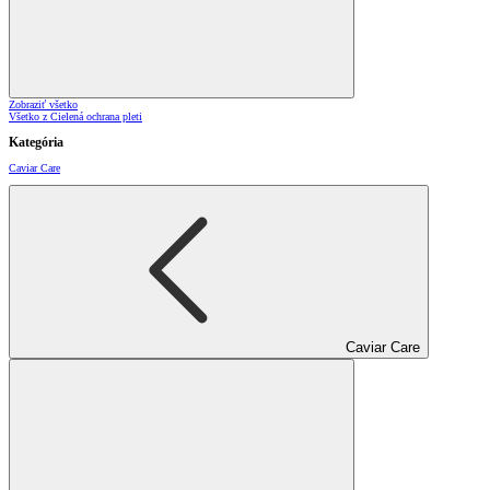
Zobraziť všetko
Všetko z Cielená ochrana pleti
Kategória
Caviar Care
Caviar Care