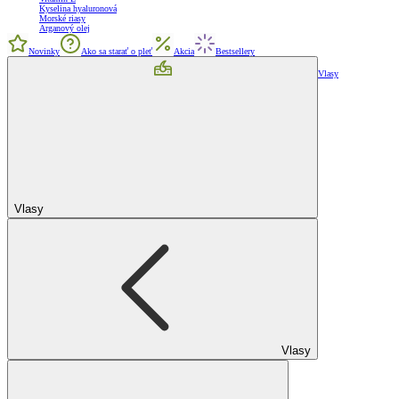
Kyselina hyaluronová
Morské riasy
Arganový olej
Novinky
Ako sa starať o pleť
Akcia
Bestsellery
Vlasy
Vlasy
Vlasy