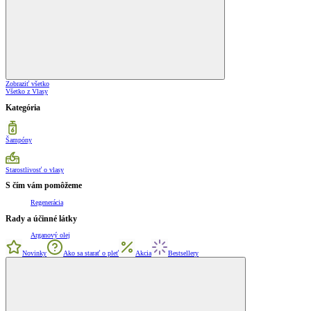
Zobraziť všetko
Všetko z Vlasy
Kategória
Šampóny
Starostlivosť o vlasy
S čím vám pomôžeme
Regenerácia
Rady a účinné látky
Arganový olej
Novinky
Ako sa starať o pleť
Akcia
Bestsellery