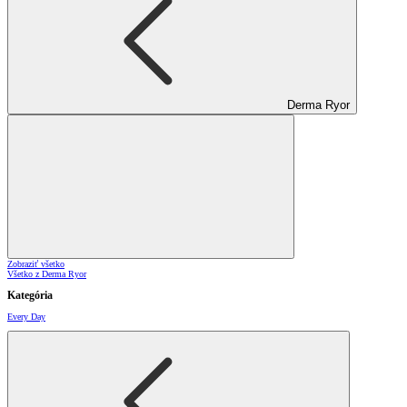
Derma Ryor
Zobraziť všetko
Všetko z Derma Ryor
Kategória
Every Day