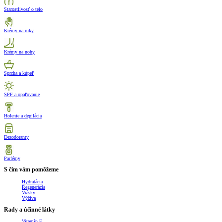
Starostlivosť o telo
Krémy na ruky
Krémy na nohy
Sprcha a kúpeľ
SPF a opaľovanie
Holenie a depilácia
Dezodoranty
Parfémy
S čím vám pomôžeme
Hydratácia
Regenerácia
Vrásky
Výživa
Rady a účinné látky
Vitamín E