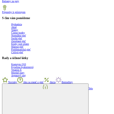
Balzamy na pery
Prípravky k prístrojom
S čím vám pomôžeme
Hydratácia
Akné
Vrásky
Čierne bodky
Normálna pleť
Suchá pleť
Zmiešaná pleť
Kruhy pod očami
Mastná pleť
Problematická pleť
Citlivá pleť
Rady a účinné látky
Koenzym Q10
Kyselina hyaluronová
Vitamin E
Morské riasy
Arganový olej
Novinky
Ako sa starať o pleť
Akcia
Bestsellery
Telo