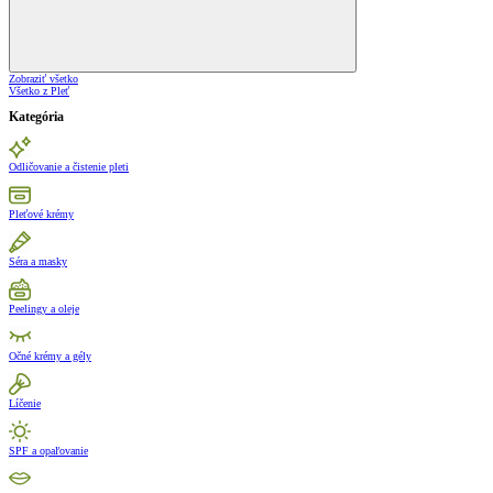
Zobraziť všetko
Všetko z Pleť
Kategória
Odličovanie a čistenie pleti
Pleťové krémy
Séra a masky
Peelingy a oleje
Očné krémy a gély
Líčenie
SPF a opaľovanie