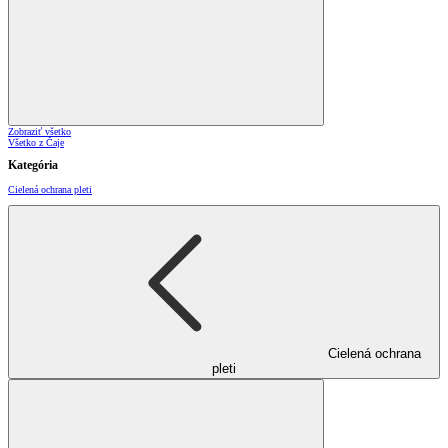
Zobraziť všetko
Všetko z Čaje
Kategória
Cielená ochrana pleti
Cielená ochrana
pleti