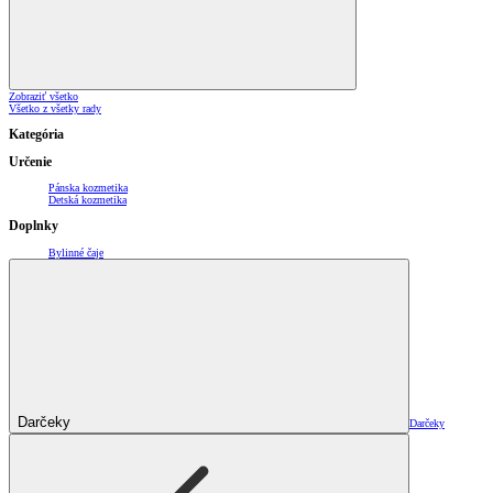
Zobraziť všetko
Všetko z všetky rady
Kategória
Určenie
Pánska kozmetika
Detská kozmetika
Doplnky
Bylinné čaje
Darčeky
Darčeky