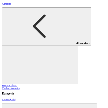
Aknestop
Aknestop
Zobraziť všetko
Všetko z Aknestop
Kategória
Arganový olej