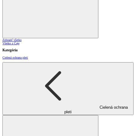
Zobraziť všetko
Všetko z Čaje
Kategória
Cielená ochrana pleti
Cielená ochrana
pleti