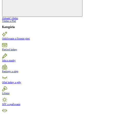
Zobraziť všetko
Všetko z Pleť
Kategória
Odličovanie a čistenie pleti
Pleťové krémy
Séra a masky
Peelingy a oleje
Očné krémy a gély
Líčenie
SPF a opaľovanie