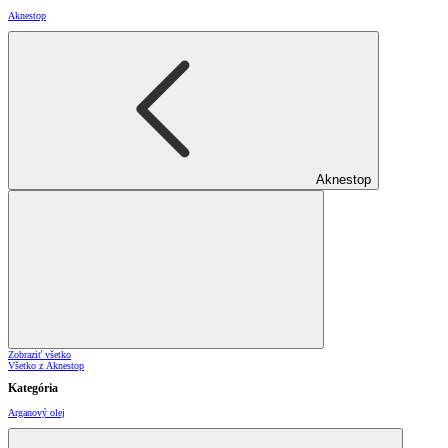
Aknestop
Aknestop
Zobraziť všetko
Všetko z Aknestop
Kategória
Arganový olej