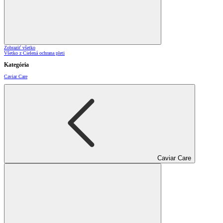
Zobraziť všetko
Všetko z Cielená ochrana pleti
Kategória
Caviar Care
Caviar Care