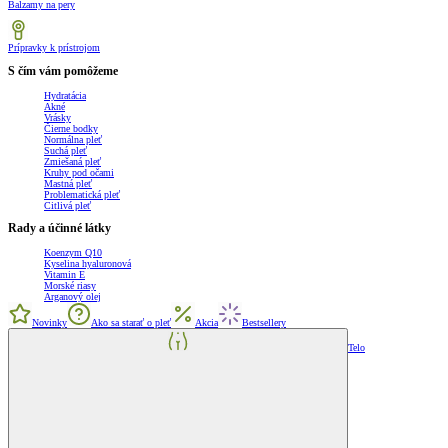
Balzamy na pery
Prípravky k prístrojom
S čím vám pomôžeme
Hydratácia
Akné
Vrásky
Čierne bodky
Normálna pleť
Suchá pleť
Zmiešaná pleť
Kruhy pod očami
Mastná pleť
Problematická pleť
Citlivá pleť
Rady a účinné látky
Koenzym Q10
Kyselina hyaluronová
Vitamin E
Morské riasy
Arganový olej
Novinky
Ako sa starať o pleť
Akcia
Bestsellery
Telo