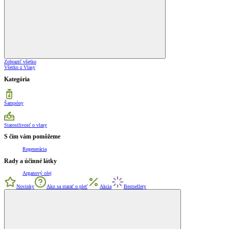
Zobraziť všetko
Všetko z Vlasy
Kategória
Šampóny
Starostlivosť o vlasy
S čím vám pomôžeme
Regenerácia
Rady a účinné látky
Arganový olej
Novinky
Ako sa starať o pleť
Akcia
Bestsellery