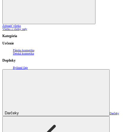
Zobraziť všetko
Všetko z všetky rady
Kategória
Určenie
Pánska kozmetika
Detská kozmetika
Doplnky
Bylinné čaje
Darčeky
Darčeky