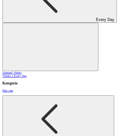
Every Day
Zobraziť všetko
Všetko z Every Day
Kategória
Hair care