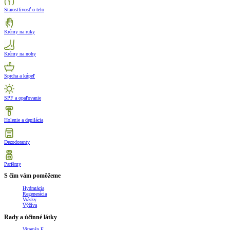
Starostlivosť o telo
Krémy na ruky
Krémy na nohy
Sprcha a kúpeľ
SPF a opaľovanie
Holenie a depilácia
Dezodoranty
Parfémy
S čím vám pomôžeme
Hydratácia
Regenerácia
Vrásky
Výživa
Rady a účinné látky
Vitamín E