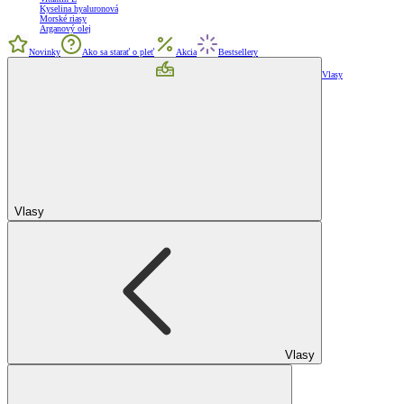
Kyselina hyaluronová
Morské riasy
Arganový olej
Novinky
Ako sa starať o pleť
Akcia
Bestsellery
Vlasy
Vlasy
Vlasy