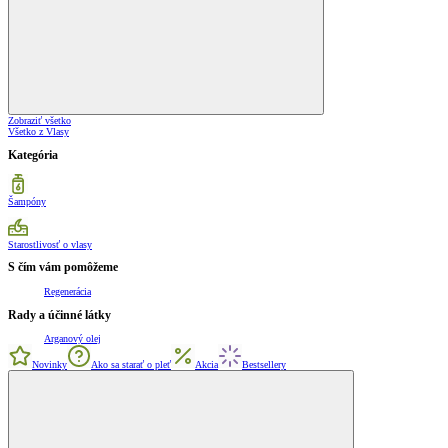
Zobraziť všetko
Všetko z Vlasy
Kategória
Šampóny
Starostlivosť o vlasy
S čím vám pomôžeme
Regenerácia
Rady a účinné látky
Arganový olej
Novinky
Ako sa starať o pleť
Akcia
Bestsellery