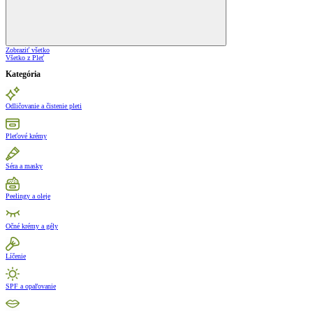
Zobraziť všetko
Všetko z Pleť
Kategória
Odličovanie a čistenie pleti
Pleťové krémy
Séra a masky
Peelingy a oleje
Očné krémy a gély
Líčenie
SPF a opaľovanie