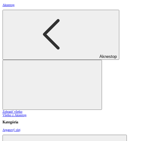
Aknestop
Aknestop
Zobraziť všetko
Všetko z Aknestop
Kategória
Arganový olej