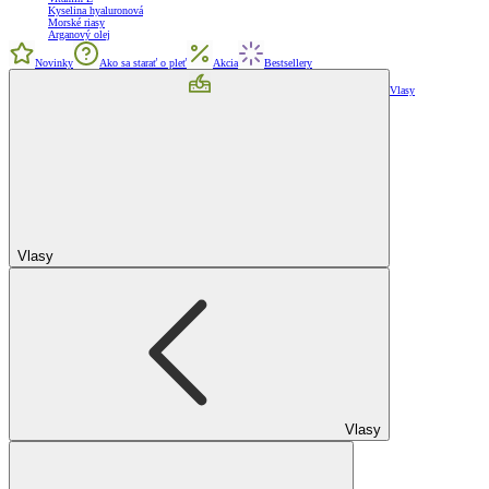
Kyselina hyaluronová
Morské riasy
Arganový olej
Novinky
Ako sa starať o pleť
Akcia
Bestsellery
Vlasy
Vlasy
Vlasy