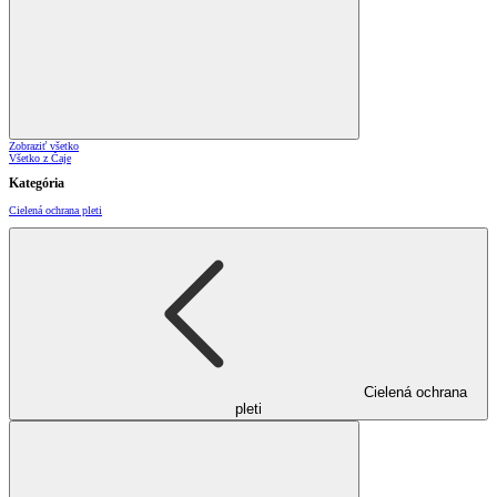
Zobraziť všetko
Všetko z Čaje
Kategória
Cielená ochrana pleti
Cielená ochrana
pleti