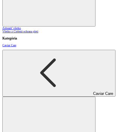
Zobraziť všetko
Všetko z Cielená ochrana pleti
Kategória
Caviar Care
Caviar Care