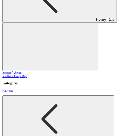
Every Day
Zobraziť všetko
Všetko z Every Day
Kategória
Hair care