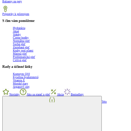
Balzamy na pery
Prípravky k prístrojom
S čím vám pomôžeme
Hydratácia
Akné
Vrásky
Čierne bodky
Normálna pleť
Suchá pleť
Zmiešaná pleť
Kruhy pod očami
Mastná pleť
Problematická pleť
Citlivá pleť
Rady a účinné látky
Koenzym Q10
Kyselina hyaluronová
Vitamin E
Morské riasy
Arganový olej
Novinky
Ako sa starať o pleť
Akcia
Bestsellery
Telo