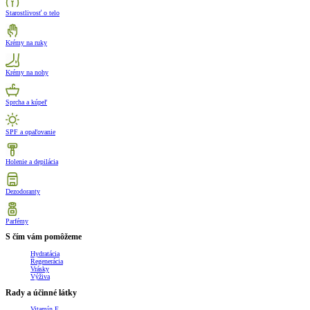
Starostlivosť o telo
Krémy na ruky
Krémy na nohy
Sprcha a kúpeľ
SPF a opaľovanie
Holenie a depilácia
Dezodoranty
Parfémy
S čím vám pomôžeme
Hydratácia
Regenerácia
Vrásky
Výživa
Rady a účinné látky
Vitamín E