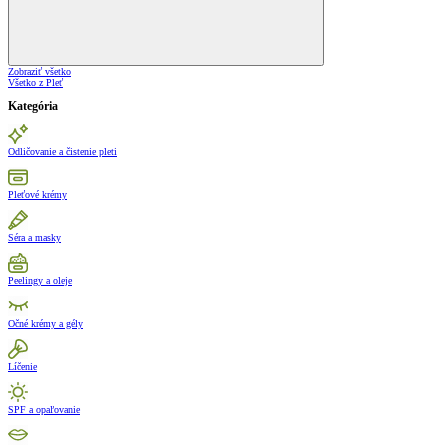
Zobraziť všetko
Všetko z Pleť
Kategória
Odličovanie a čistenie pleti
Pleťové krémy
Séra a masky
Peelingy a oleje
Očné krémy a gély
Líčenie
SPF a opaľovanie