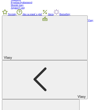
Kyselina hyaluronová
Morské riasy
Arganový olej
Novinky
Ako sa starať o pleť
Akcia
Bestsellery
Vlasy
Vlasy
Vlasy