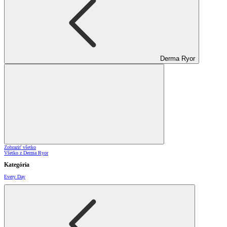
Derma Ryor
Zobraziť všetko
Všetko z Derma Ryor
Kategória
Every Day