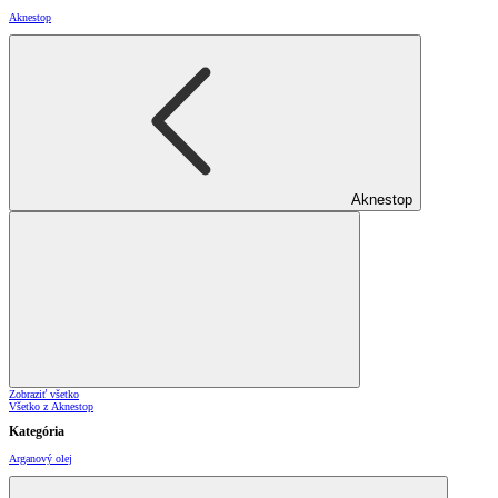
Aknestop
Aknestop
Zobraziť všetko
Všetko z Aknestop
Kategória
Arganový olej