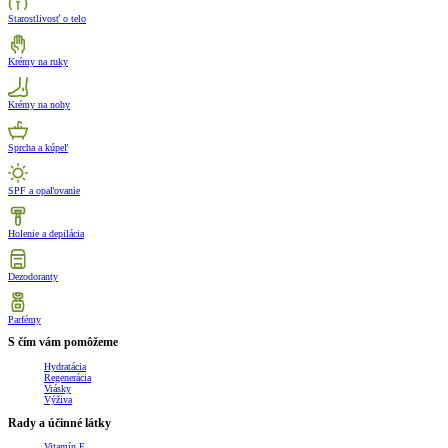
Starostlivosť o telo
Krémy na ruky
Krémy na nohy
Sprcha a kúpeľ
SPF a opaľovanie
Holenie a depilácia
Dezodoranty
Parfémy
S čím vám pomôžeme
Hydratácia
Regenerácia
Vrásky
Výživa
Rady a účinné látky
Vitamín E