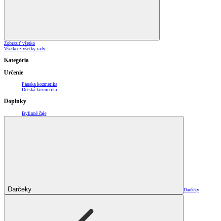
Zobraziť všetko
Všetko z všetky rady
Kategória
Určenie
Pánska kozmetika
Detská kozmetika
Doplnky
Bylinné čaje
Darčeky
Darčeky