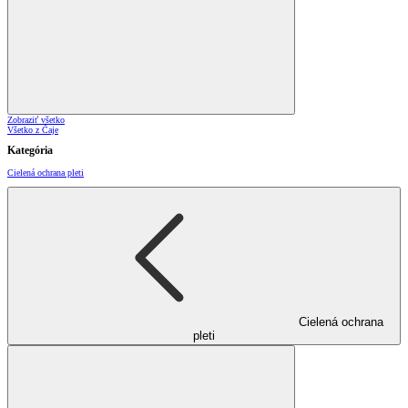
Zobraziť všetko
Všetko z Čaje
Kategória
Cielená ochrana pleti
Cielená ochrana
pleti