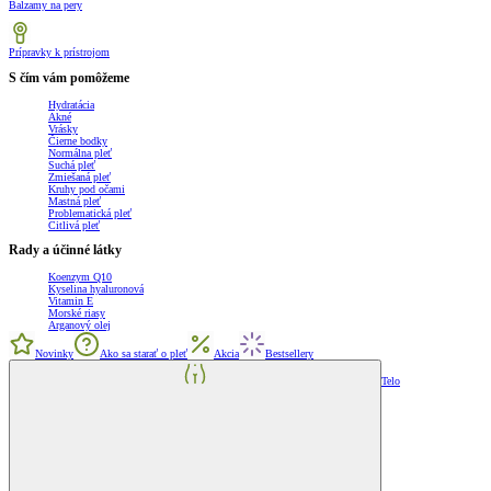
Balzamy na pery
Prípravky k prístrojom
S čím vám pomôžeme
Hydratácia
Akné
Vrásky
Čierne bodky
Normálna pleť
Suchá pleť
Zmiešaná pleť
Kruhy pod očami
Mastná pleť
Problematická pleť
Citlivá pleť
Rady a účinné látky
Koenzym Q10
Kyselina hyaluronová
Vitamin E
Morské riasy
Arganový olej
Novinky
Ako sa starať o pleť
Akcia
Bestsellery
Telo