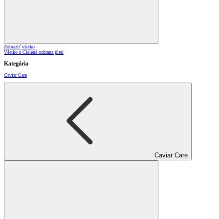
Zobraziť všetko
Všetko z Cielená ochrana pleti
Kategória
Caviar Care
Caviar Care