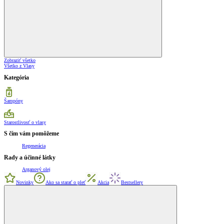
Zobraziť všetko
Všetko z Vlasy
Kategória
Šampóny
Starostlivosť o vlasy
S čím vám pomôžeme
Regenerácia
Rady a účinné látky
Arganový olej
Novinky
Ako sa starať o pleť
Akcia
Bestsellery