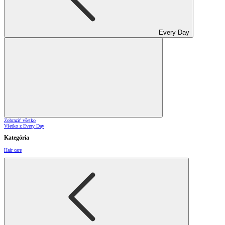
Every Day
Zobraziť všetko
Všetko z Every Day
Kategória
Hair care