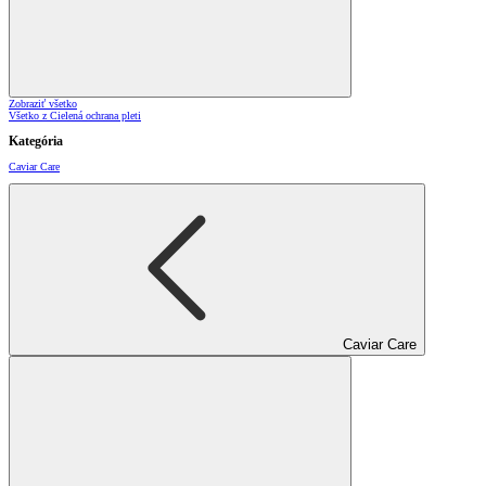
Zobraziť všetko
Všetko z Cielená ochrana pleti
Kategória
Caviar Care
Caviar Care