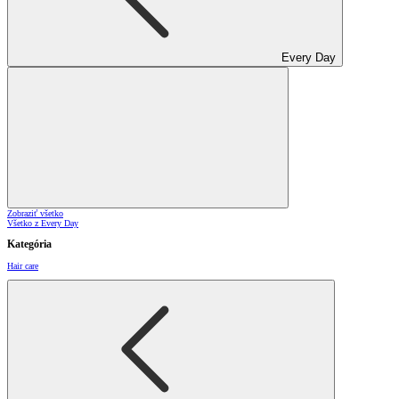
Every Day
Zobraziť všetko
Všetko z Every Day
Kategória
Hair care