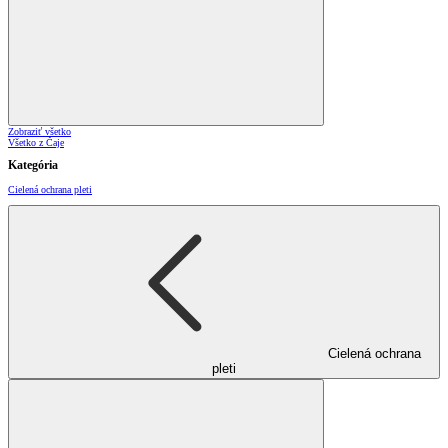
Zobraziť všetko
Všetko z Čaje
Kategória
Cielená ochrana pleti
Cielená ochrana
pleti