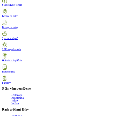
Starostlivosť o telo
Krémy na ruky
Krémy na nohy
Sprcha a kúpeľ
SPF a opaľovanie
Holenie a depilácia
Dezodoranty
Parfémy
S čím vám pomôžeme
Hydratácia
Regenerácia
Vrásky
Výživa
Rady a účinné látky
Vitamín E