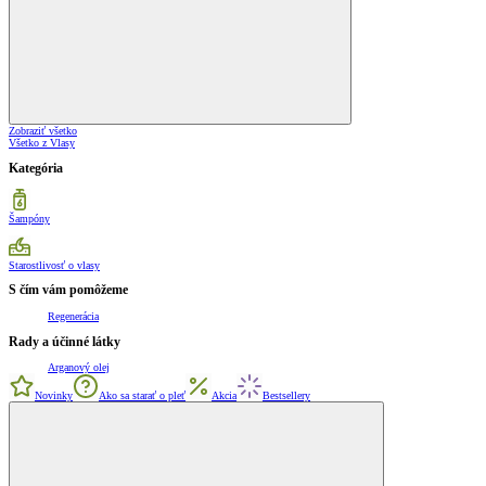
Zobraziť všetko
Všetko z Vlasy
Kategória
Šampóny
Starostlivosť o vlasy
S čím vám pomôžeme
Regenerácia
Rady a účinné látky
Arganový olej
Novinky
Ako sa starať o pleť
Akcia
Bestsellery