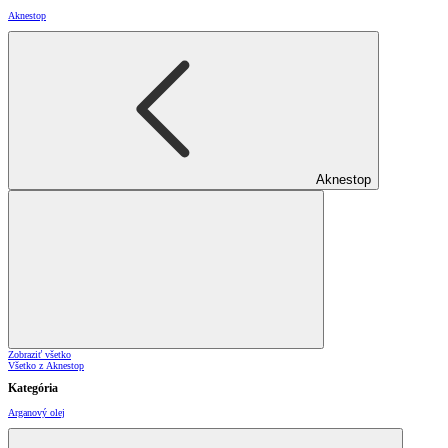
Aknestop
Aknestop
Zobraziť všetko
Všetko z Aknestop
Kategória
Arganový olej