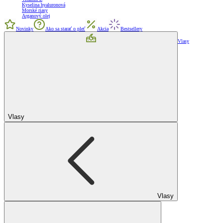
Kyselina hyaluronová
Morské riasy
Arganový olej
Novinky
Ako sa starať o pleť
Akcia
Bestsellery
Vlasy
Vlasy
Vlasy