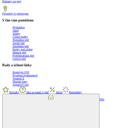
Balzamy na pery
Prípravky k prístrojom
S čím vám pomôžeme
Hydratácia
Akné
Vrásky
Čierne bodky
Normálna pleť
Suchá pleť
Zmiešaná pleť
Kruhy pod očami
Mastná pleť
Problematická pleť
Citlivá pleť
Rady a účinné látky
Koenzym Q10
Kyselina hyaluronová
Vitamin E
Morské riasy
Arganový olej
Novinky
Ako sa starať o pleť
Akcia
Bestsellery
Telo