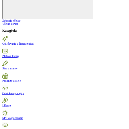
Zobraziť všetko
Všetko z Pleť
Kategória
Odličovanie a čistenie pleti
Pleťové krémy
Séra a masky
Peelingy a oleje
Očné krémy a gély
Líčenie
SPF a opaľovanie