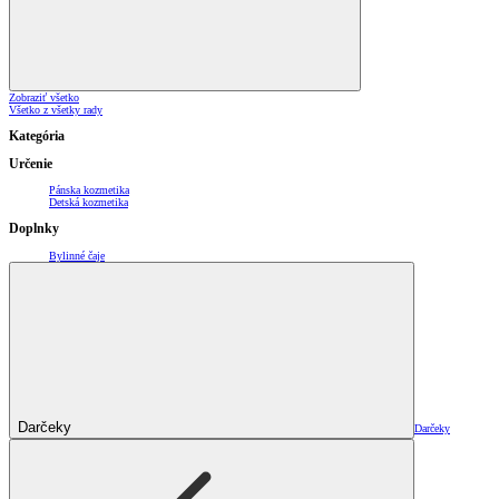
Zobraziť všetko
Všetko z všetky rady
Kategória
Určenie
Pánska kozmetika
Detská kozmetika
Doplnky
Bylinné čaje
Darčeky
Darčeky