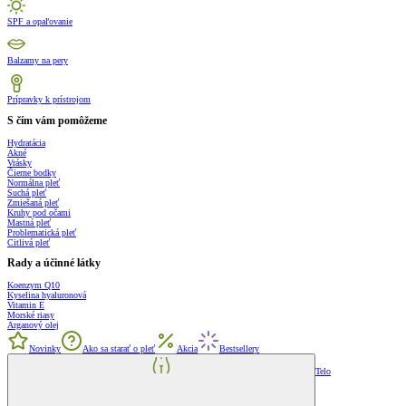
SPF a opaľovanie
Balzamy na pery
Prípravky k prístrojom
S čím vám pomôžeme
Hydratácia
Akné
Vrásky
Čierne bodky
Normálna pleť
Suchá pleť
Zmiešaná pleť
Kruhy pod očami
Mastná pleť
Problematická pleť
Citlivá pleť
Rady a účinné látky
Koenzym Q10
Kyselina hyaluronová
Vitamin E
Morské riasy
Arganový olej
Novinky
Ako sa starať o pleť
Akcia
Bestsellery
Telo