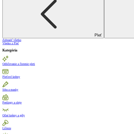
Pleť
Zobraziť všetko
Všetko z Pleť
Kategória
Odličovanie a čistenie pleti
Pleťové krémy
Séra a masky
Peelingy a oleje
Očné krémy a gély
Líčenie