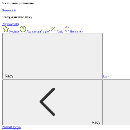
S čím vám pomôžeme
Regenerácia
Rady a účinné látky
Arganový olej
Novinky
Ako sa starať o pleť
Akcia
Bestsellery
Rady
Rady
Rady
Zobraziť všetko