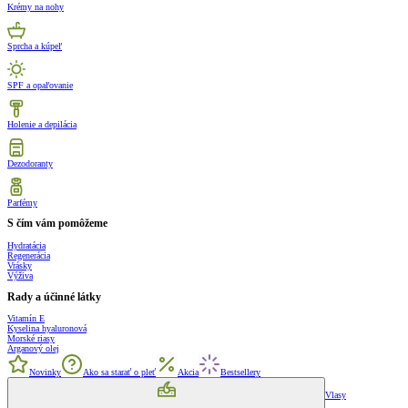
Krémy na nohy
Sprcha a kúpeľ
SPF a opaľovanie
Holenie a depilácia
Dezodoranty
Parfémy
S čím vám pomôžeme
Hydratácia
Regenerácia
Vrásky
Výživa
Rady a účinné látky
Vitamín E
Kyselina hyaluronová
Morské riasy
Arganový olej
Novinky
Ako sa starať o pleť
Akcia
Bestsellery
Vlasy