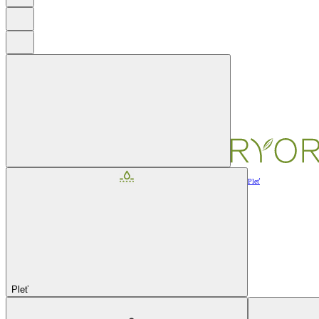
Pleť
Pleť