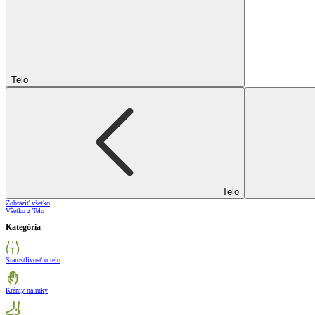
Telo
Telo
Zobraziť všetko
Všetko z Telo
Kategória
Starostlivosť o telo
Krémy na ruky