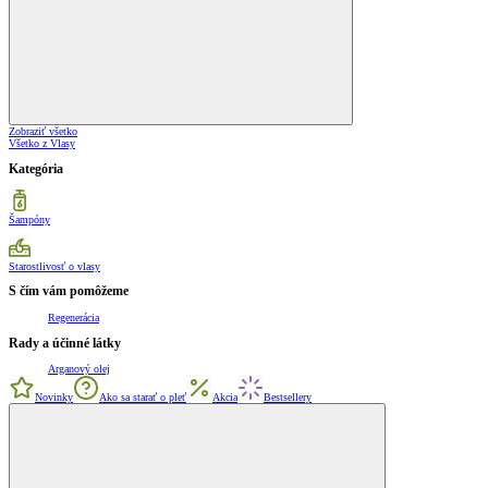
Zobraziť všetko
Všetko z Vlasy
Kategória
Šampóny
Starostlivosť o vlasy
S čím vám pomôžeme
Regenerácia
Rady a účinné látky
Arganový olej
Novinky
Ako sa starať o pleť
Akcia
Bestsellery