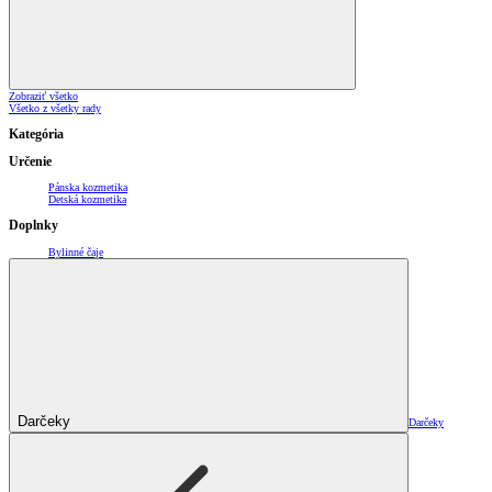
Zobraziť všetko
Všetko z všetky rady
Kategória
Určenie
Pánska kozmetika
Detská kozmetika
Doplnky
Bylinné čaje
Darčeky
Darčeky