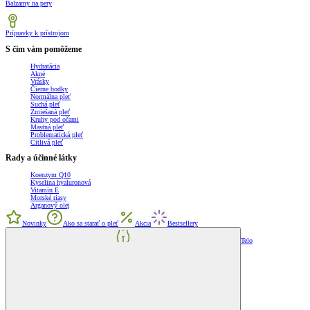
Balzamy na pery
Prípravky k prístrojom
S čím vám pomôžeme
Hydratácia
Akné
Vrásky
Čierne bodky
Normálna pleť
Suchá pleť
Zmiešaná pleť
Kruhy pod očami
Mastná pleť
Problematická pleť
Citlivá pleť
Rady a účinné látky
Koenzym Q10
Kyselina hyaluronová
Vitamin E
Morské riasy
Arganový olej
Novinky
Ako sa starať o pleť
Akcia
Bestsellery
Telo