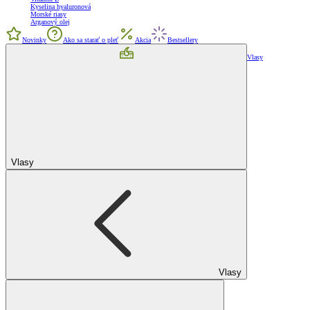
Kyselina hyaluronová
Morské riasy
Arganový olej
Novinky
Ako sa starať o pleť
Akcia
Bestsellery
Vlasy
Vlasy
Vlasy