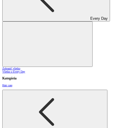
Every Day
Zobraziť všetko
Všetko z Every Day
Kategória
Hair care