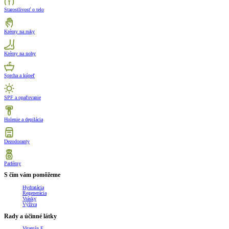
Starostlivosť o telo
Krémy na ruky
Krémy na nohy
Sprcha a kúpeľ
SPF a opaľovanie
Holenie a depilácia
Dezodoranty
Parfémy
S čím vám pomôžeme
Hydratácia
Regenerácia
Vrásky
Výživa
Rady a účinné látky
Vitamín E