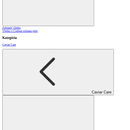
Zobraziť všetko
Všetko z Cielená ochrana pleti
Kategória
Caviar Care
Caviar Care