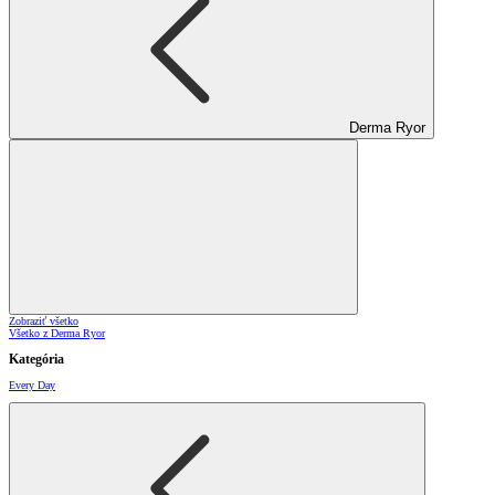
Derma Ryor
Zobraziť všetko
Všetko z Derma Ryor
Kategória
Every Day