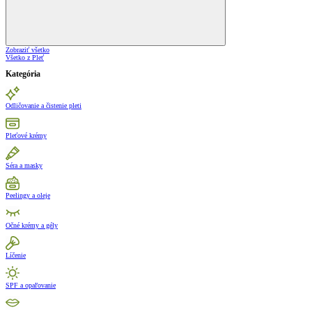
Zobraziť všetko
Všetko z Pleť
Kategória
Odličovanie a čistenie pleti
Pleťové krémy
Séra a masky
Peelingy a oleje
Očné krémy a gély
Líčenie
SPF a opaľovanie