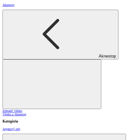
Aknestop
Aknestop
Zobraziť všetko
Všetko z Aknestop
Kategória
Arganový olej