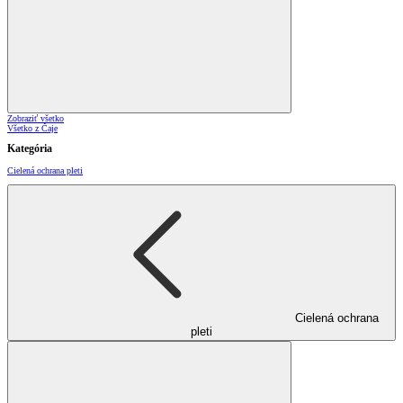
Zobraziť všetko
Všetko z Čaje
Kategória
Cielená ochrana pleti
Cielená ochrana
pleti