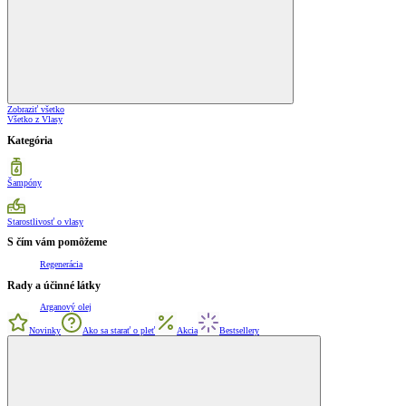
Zobraziť všetko
Všetko z Vlasy
Kategória
Šampóny
Starostlivosť o vlasy
S čím vám pomôžeme
Regenerácia
Rady a účinné látky
Arganový olej
Novinky
Ako sa starať o pleť
Akcia
Bestsellery