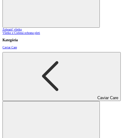
Zobraziť všetko
Všetko z Cielená ochrana pleti
Kategória
Caviar Care
Caviar Care