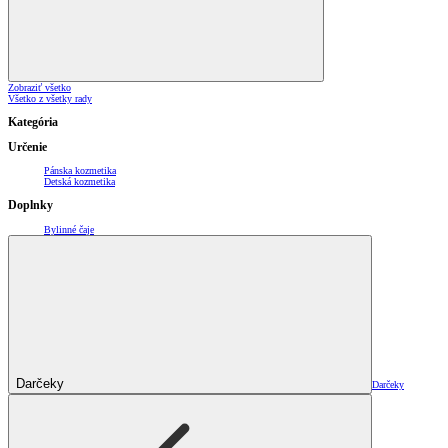
Zobraziť všetko
Všetko z všetky rady
Kategória
Určenie
Pánska kozmetika
Detská kozmetika
Doplnky
Bylinné čaje
Darčeky
Darčeky