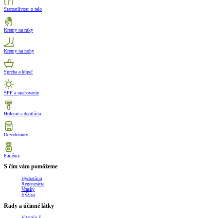
Starostlivosť o telo
Krémy na ruky
Krémy na nohy
Sprcha a kúpeľ
SPF a opaľovanie
Holenie a depilácia
Dezodoranty
Parfémy
S čím vám pomôžeme
Hydratácia
Regenerácia
Vrásky
Výživa
Rady a účinné látky
Vitamín E