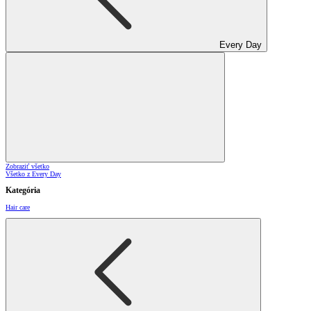
Every Day
Zobraziť všetko
Všetko z Every Day
Kategória
Hair care