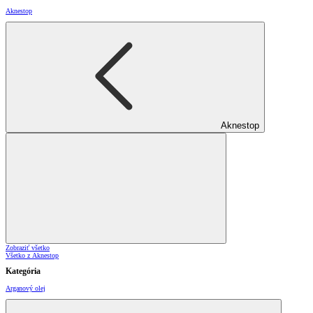
Aknestop
Aknestop
Zobraziť všetko
Všetko z Aknestop
Kategória
Arganový olej