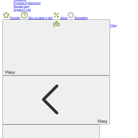
Kyselina hyaluronová
Morské riasy
Arganový olej
Novinky
Ako sa starať o pleť
Akcia
Bestsellery
Vlasy
Vlasy
Vlasy