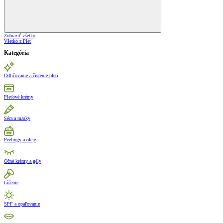
Zobraziť všetko
Všetko z Pleť
Kategória
Odličovanie a čistenie pleti
Pleťové krémy
Séra a masky
Peelingy a oleje
Očné krémy a gély
Líčenie
SPF a opaľovanie