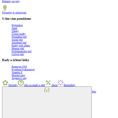
Balzamy na pery
Prípravky k prístrojom
S čím vám pomôžeme
Hydratácia
Akné
Vrásky
Čierne bodky
Normálna pleť
Suchá pleť
Zmiešaná pleť
Kruhy pod očami
Mastná pleť
Problematická pleť
Citlivá pleť
Rady a účinné látky
Koenzym Q10
Kyselina hyaluronová
Vitamin E
Morské riasy
Arganový olej
Novinky
Ako sa starať o pleť
Akcia
Bestsellery
Telo