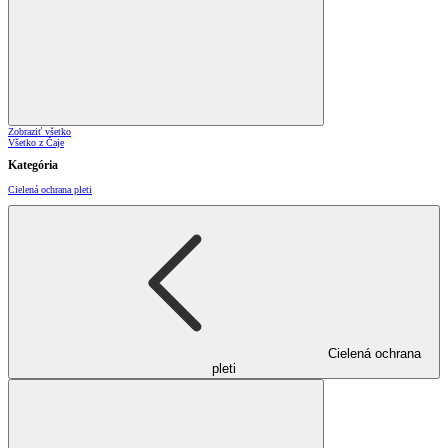
Zobraziť všetko
Všetko z Čaje
Kategória
Cielená ochrana pleti
Cielená ochrana
pleti