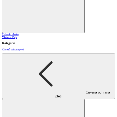
Zobraziť všetko
Všetko z Čaje
Kategória
Cielená ochrana pleti
Cielená ochrana
pleti