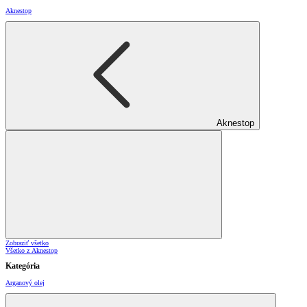
Aknestop
Aknestop
Zobraziť všetko
Všetko z Aknestop
Kategória
Arganový olej