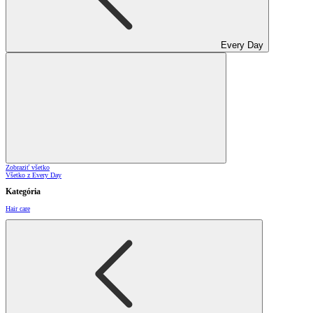
Every Day
Zobraziť všetko
Všetko z Every Day
Kategória
Hair care