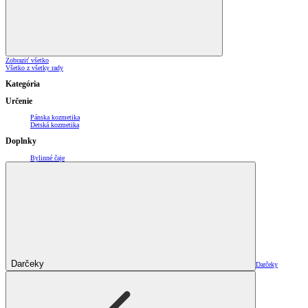
Zobraziť všetko
Všetko z všetky rady
Kategória
Určenie
Pánska kozmetika
Detská kozmetika
Doplnky
Bylinné čaje
Darčeky
Darčeky