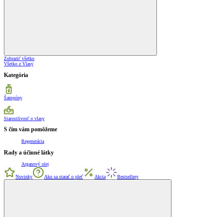
Zobraziť všetko
Všetko z Vlasy
Kategória
Šampóny
Starostlivosť o vlasy
S čím vám pomôžeme
Regenerácia
Rady a účinné látky
Arganový olej
Novinky
Ako sa starať o pleť
Akcia
Bestsellery