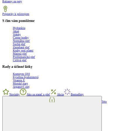
Balzamy na pery
Prípravky k prístrojom
S čím vám pomôžeme
Hydratácia
Akné
Vrásky
Čierne bodky
Normálna pleť
Suchá pleť
Zmiešaná pleť
Kruhy pod očami
Mastná pleť
Problematická pleť
Citlivá pleť
Rady a účinné látky
Koenzym Q10
Kyselina hyaluronová
Vitamin E
Morské riasy
Arganový olej
Novinky
Ako sa starať o pleť
Akcia
Bestsellery
Telo