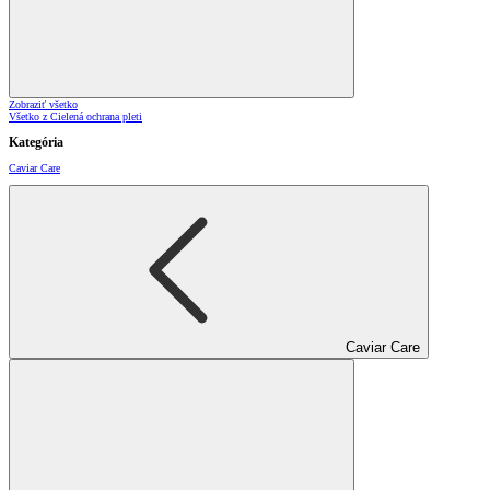
Zobraziť všetko
Všetko z Cielená ochrana pleti
Kategória
Caviar Care
Caviar Care