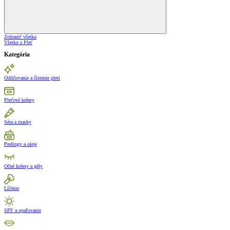
Zobraziť všetko
Všetko z Pleť
Kategória
Odličovanie a čistenie pleti
Pleťové krémy
Séra a masky
Peelingy a oleje
Očné krémy a gély
Líčenie
SPF a opaľovanie