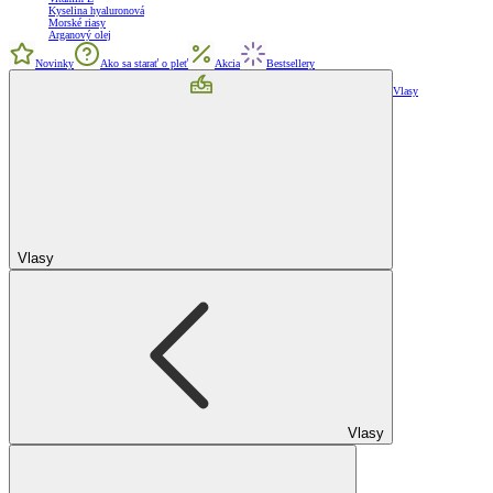
Kyselina hyaluronová
Morské riasy
Arganový olej
Novinky
Ako sa starať o pleť
Akcia
Bestsellery
Vlasy
Vlasy
Vlasy