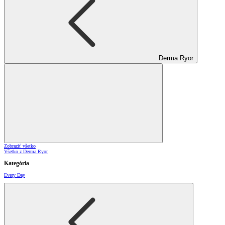
Derma Ryor
Zobraziť všetko
Všetko z Derma Ryor
Kategória
Every Day