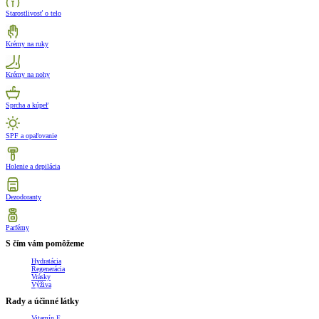
Starostlivosť o telo
Krémy na ruky
Krémy na nohy
Sprcha a kúpeľ
SPF a opaľovanie
Holenie a depilácia
Dezodoranty
Parfémy
S čím vám pomôžeme
Hydratácia
Regenerácia
Vrásky
Výživa
Rady a účinné látky
Vitamín E