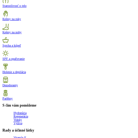
Starostlivosť o telo
Krémy na ruky
Krémy na nohy
Sprcha a kúpeľ
SPF a opaľovanie
Holenie a depilácia
Dezodoranty
Parfémy
S čím vám pomôžeme
Hydratácia
Regenerácia
Vrásky
Výživa
Rady a účinné látky
Vitamín E