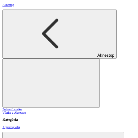
Aknestop
Aknestop
Zobraziť všetko
Všetko z Aknestop
Kategória
Arganový olej