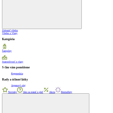
Zobraziť všetko
Všetko z Vlasy
Kategória
Šampóny
Starostlivosť o vlasy
S čím vám pomôžeme
Regenerácia
Rady a účinné látky
Arganový olej
Novinky
Ako sa starať o pleť
Akcia
Bestsellery