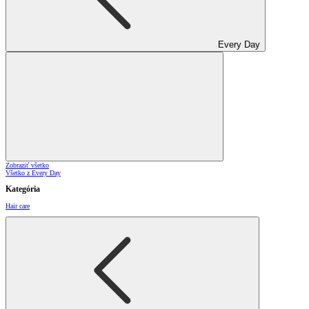
Every Day
Zobraziť všetko
Všetko z Every Day
Kategória
Hair care