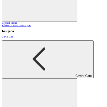
Zobraziť všetko
Všetko z Cielená ochrana pleti
Kategória
Caviar Care
Caviar Care