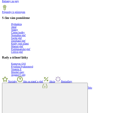
Balzamy na pery
Prípravky k prístrojom
S čím vám pomôžeme
Hydratácia
Akné
Vrásky
Čierne bodky
Normálna pleť
Suchá pleť
Zmiešaná pleť
Kruhy pod očami
Mastná pleť
Problematická pleť
Citlivá pleť
Rady a účinné látky
Koenzym Q10
Kyselina hyaluronová
Vitamin E
Morské riasy
Arganový olej
Novinky
Ako sa starať o pleť
Akcia
Bestsellery
Telo