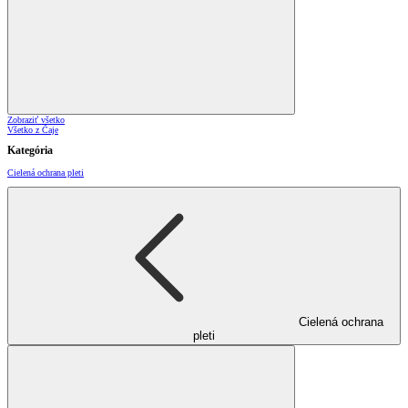
Zobraziť všetko
Všetko z Čaje
Kategória
Cielená ochrana pleti
Cielená ochrana
pleti