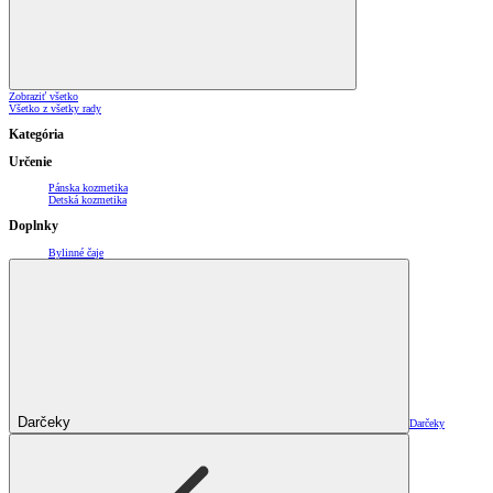
Zobraziť všetko
Všetko z všetky rady
Kategória
Určenie
Pánska kozmetika
Detská kozmetika
Doplnky
Bylinné čaje
Darčeky
Darčeky