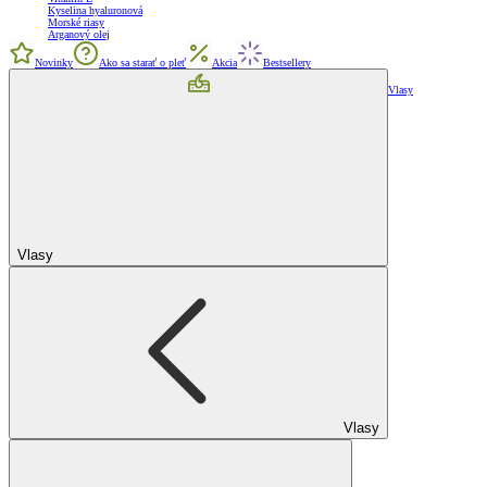
Kyselina hyaluronová
Morské riasy
Arganový olej
Novinky
Ako sa starať o pleť
Akcia
Bestsellery
Vlasy
Vlasy
Vlasy