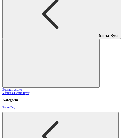
Derma Ryor
Zobraziť všetko
Všetko z Derma Ryor
Kategória
Every Day