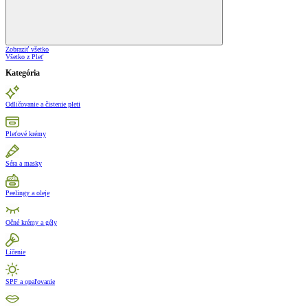
Zobraziť všetko
Všetko z Pleť
Kategória
Odličovanie a čistenie pleti
Pleťové krémy
Séra a masky
Peelingy a oleje
Očné krémy a gély
Líčenie
SPF a opaľovanie