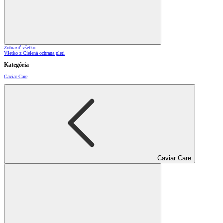
Zobraziť všetko
Všetko z Cielená ochrana pleti
Kategória
Caviar Care
Caviar Care