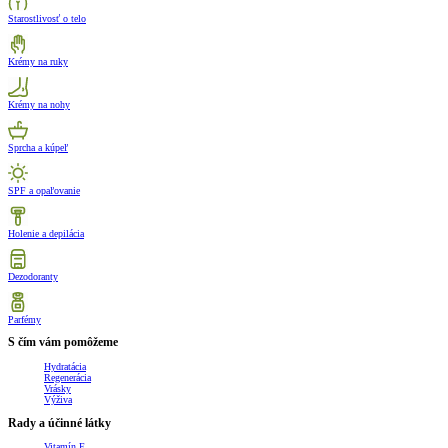
Starostlivosť o telo
Krémy na ruky
Krémy na nohy
Sprcha a kúpeľ
SPF a opaľovanie
Holenie a depilácia
Dezodoranty
Parfémy
S čím vám pomôžeme
Hydratácia
Regenerácia
Vrásky
Výživa
Rady a účinné látky
Vitamín E