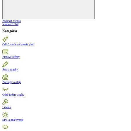
Zobraziť všetko
Všetko z Pleť
Kategória
Odličovanie a čistenie pleti
Pleťové krémy
Séra a masky
Peelingy a oleje
Očné krémy a gély
Líčenie
SPF a opaľovanie