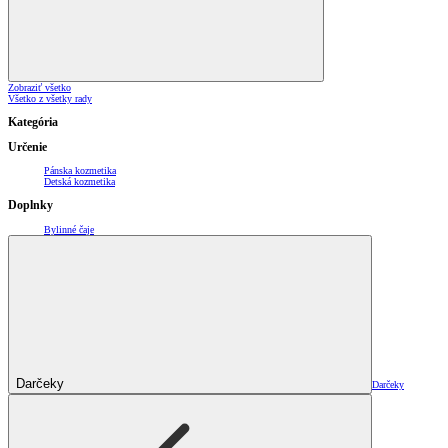
Zobraziť všetko
Všetko z všetky rady
Kategória
Určenie
Pánska kozmetika
Detská kozmetika
Doplnky
Bylinné čaje
Darčeky
Darčeky