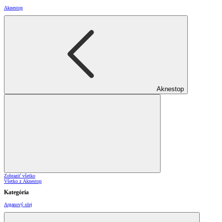
Aknestop
Aknestop
Zobraziť všetko
Všetko z Aknestop
Kategória
Arganový olej