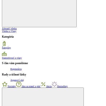
Zobraziť všetko
Všetko z Vlasy
Kategória
Šampóny
Starostlivosť o vlasy
S čím vám pomôžeme
Regenerácia
Rady a účinné látky
Arganový olej
Novinky
Ako sa starať o pleť
Akcia
Bestsellery