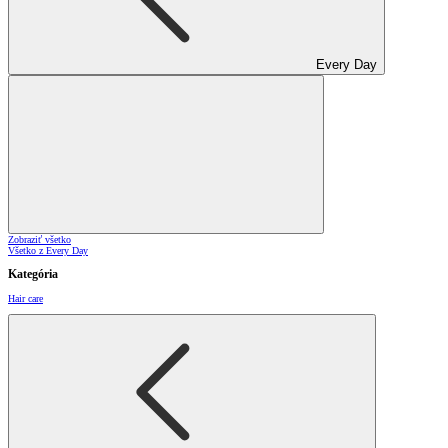
Every Day
Zobraziť všetko
Všetko z Every Day
Kategória
Hair care