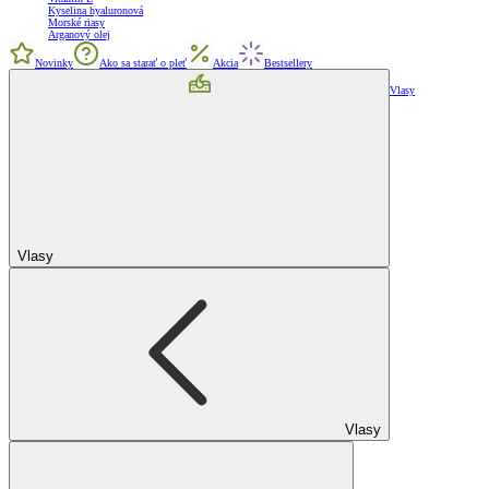
Kyselina hyaluronová
Morské riasy
Arganový olej
Novinky
Ako sa starať o pleť
Akcia
Bestsellery
Vlasy
Vlasy
Vlasy