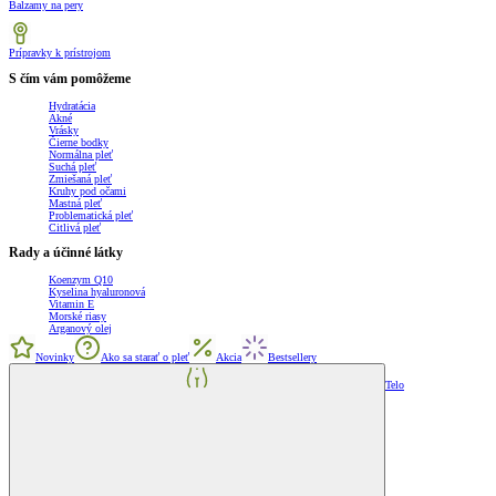
Balzamy na pery
Prípravky k prístrojom
S čím vám pomôžeme
Hydratácia
Akné
Vrásky
Čierne bodky
Normálna pleť
Suchá pleť
Zmiešaná pleť
Kruhy pod očami
Mastná pleť
Problematická pleť
Citlivá pleť
Rady a účinné látky
Koenzym Q10
Kyselina hyaluronová
Vitamin E
Morské riasy
Arganový olej
Novinky
Ako sa starať o pleť
Akcia
Bestsellery
Telo