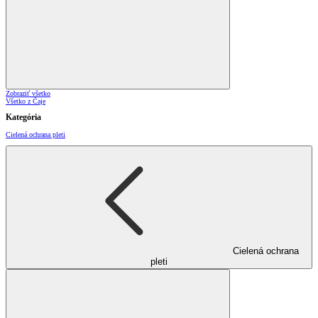
Zobraziť všetko
Všetko z Čaje
Kategória
Cielená ochrana pleti
Cielená ochrana
pleti