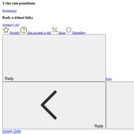
S čím vám pomôžeme
Regenerácia
Rady a účinné látky
Arganový olej
Novinky
Ako sa starať o pleť
Akcia
Bestsellery
Rady
Rady
Rady
Zobraziť všetko