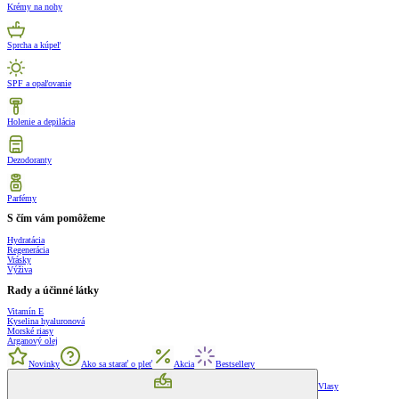
Krémy na nohy
Sprcha a kúpeľ
SPF a opaľovanie
Holenie a depilácia
Dezodoranty
Parfémy
S čím vám pomôžeme
Hydratácia
Regenerácia
Vrásky
Výživa
Rady a účinné látky
Vitamín E
Kyselina hyaluronová
Morské riasy
Arganový olej
Novinky
Ako sa starať o pleť
Akcia
Bestsellery
Vlasy