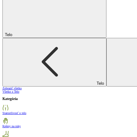
Telo
Telo
Zobraziť všetko
Všetko z Telo
Kategória
Starostlivosť o telo
Krémy na ruky