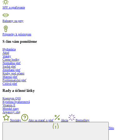
SPF a opaľovanie
Balzamy na pery
Prípravky k prístrojom
S čím vám pomôžeme
Hydratácia
Akné
Vrásky
Čierne bodky
Normálna pleť
Suchá pleť
Zmiešaná pleť
Kruhy pod očami
Mastná pleť
Problematická pleť
Citlivá pleť
Rady a účinné látky
Koenzym Q10
Kyselina hyaluronová
Vitamin E
Morské riasy
Arganový olej
Novinky
Ako sa starať o pleť
Akcia
Bestsellery
Telo