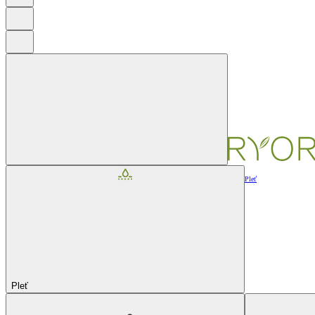
Pleť
Pleť