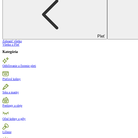
Pleť
Zobraziť všetko
Všetko z Pleť
Kategória
Odličovanie a čistenie pleti
Pleťové krémy
Séra a masky
Peelingy a oleje
Očné krémy a gély
Líčenie