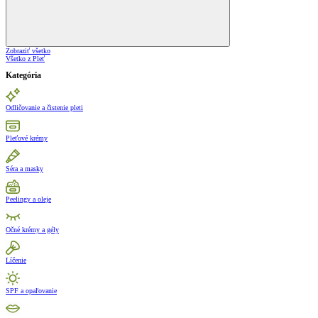
Zobraziť všetko
Všetko z Pleť
Kategória
Odličovanie a čistenie pleti
Pleťové krémy
Séra a masky
Peelingy a oleje
Očné krémy a gély
Líčenie
SPF a opaľovanie