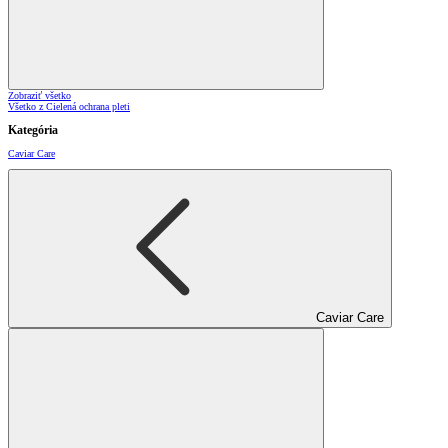
Zobraziť všetko
Všetko z Cielená ochrana pleti
Kategória
Caviar Care
Caviar Care