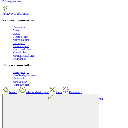
Balzamy na pery
Prípravky k prístrojom
S čím vám pomôžeme
Hydratácia
Akné
Vrásky
Čierne bodky
Normálna pleť
Suchá pleť
Zmiešaná pleť
Kruhy pod očami
Mastná pleť
Problematická pleť
Citlivá pleť
Rady a účinné látky
Koenzym Q10
Kyselina hyaluronová
Vitamin E
Morské riasy
Arganový olej
Novinky
Ako sa starať o pleť
Akcia
Bestsellery
Telo