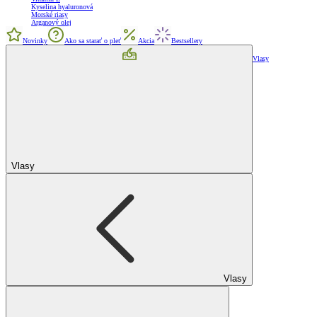
Kyselina hyaluronová
Morské riasy
Arganový olej
Novinky
Ako sa starať o pleť
Akcia
Bestsellery
Vlasy
Vlasy
Vlasy