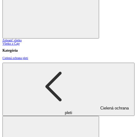
Zobraziť všetko
Všetko z Čaje
Kategória
Cielená ochrana pleti
Cielená ochrana
pleti