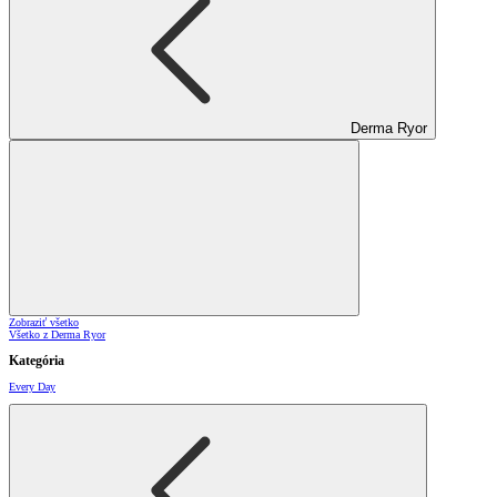
Derma Ryor
Zobraziť všetko
Všetko z Derma Ryor
Kategória
Every Day