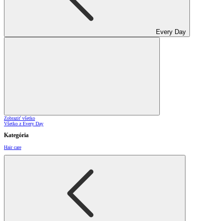
Every Day
Zobraziť všetko
Všetko z Every Day
Kategória
Hair care