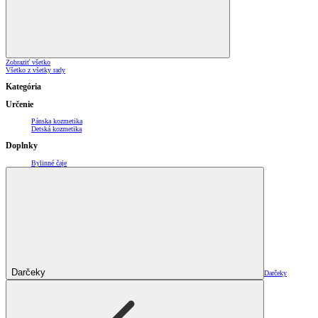
Zobraziť všetko
Všetko z všetky rady
Kategória
Určenie
Pánska kozmetika
Detská kozmetika
Doplnky
Bylinné čaje
Darčeky
Darčeky