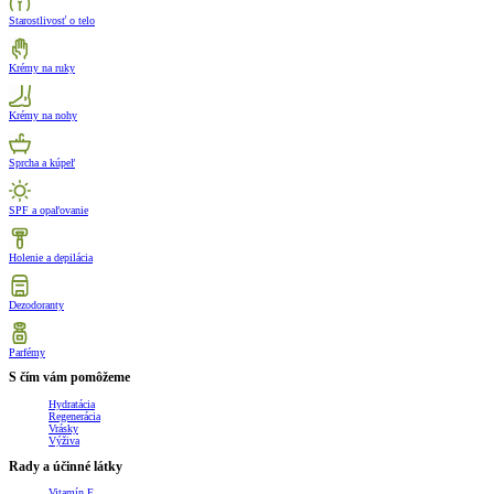
Starostlivosť o telo
Krémy na ruky
Krémy na nohy
Sprcha a kúpeľ
SPF a opaľovanie
Holenie a depilácia
Dezodoranty
Parfémy
S čím vám pomôžeme
Hydratácia
Regenerácia
Vrásky
Výživa
Rady a účinné látky
Vitamín E