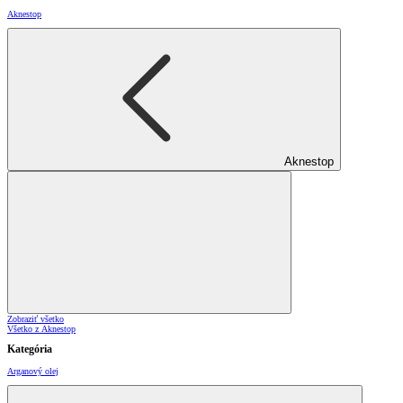
Aknestop
Aknestop
Zobraziť všetko
Všetko z Aknestop
Kategória
Arganový olej