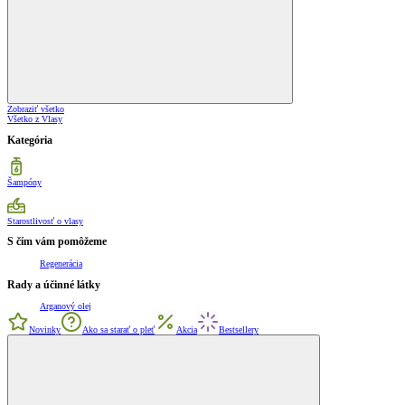
Zobraziť všetko
Všetko z Vlasy
Kategória
Šampóny
Starostlivosť o vlasy
S čím vám pomôžeme
Regenerácia
Rady a účinné látky
Arganový olej
Novinky
Ako sa starať o pleť
Akcia
Bestsellery